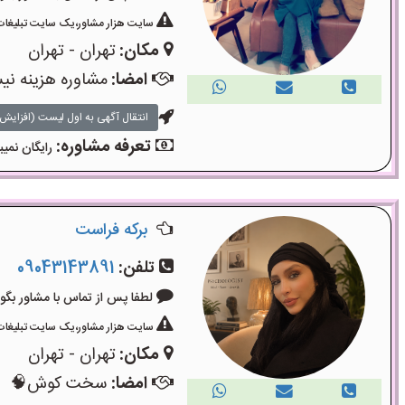
سایت هزار مشاور،یک سایت تبلیغات 
مکان:
تهران - تهران
امضا:
مشاوره هزینه ن
انتقال آگهی به اول لیست (افزایش 
تعرفه مشاوره:
رایگان نمیب
برکه فراست
تلفن:
09043143891
لطفا پس از تماس با مشاور بگویید: «آگ
سایت هزار مشاور،یک سایت تبلیغات 
مکان:
تهران - تهران
امضا:
سخت کوش🧠