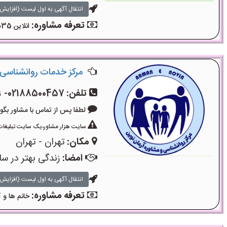
انتقال آگهی به اول لیست (افزایش 
تعرفه مشاوره:
انلاین 35دقیقه۴۵۰۰۰تومان
مرکز خدمات روانشناسی 
تلفن:
02188500457- 02188501079- 09336812687
لطفا پس از تماس با مشاور بگویید: «آگ
سایت هزار مشاور،یک سایت تبلیغات 
مکان:
تهران - تهران
امضا:
زندگی بهتر در سا
انتقال آگهی به اول لیست (افزایش 
تعرفه مشاوره:
خانم ها و آ