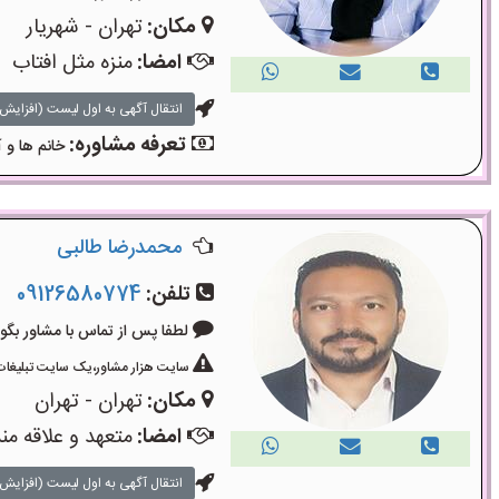
مکان:
تهران - شهریار
امضا:
منزه مثل افتاب
انتقال آگهی به اول لیست (افزایش 
تعرفه مشاوره:
خانم ها و آ
محمدرضا طالبی
تلفن:
09126580774
لطفا پس از تماس با مشاور بگویید: «آگ
سایت هزار مشاور،یک سایت تبلیغات 
مکان:
تهران - تهران
امضا:
متعهد و علاقه من
انتقال آگهی به اول لیست (افزایش 