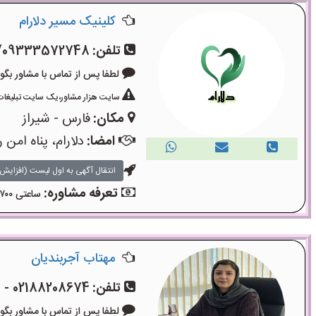
کلینیک مسیر دلارام
تلفن:
/09333572748
لطفا پس از تماس با مشاور بگویید: «آگ
سایت هزار مشاور،یک سایت تبلیغات 
مکان:
فارس - شیراز
امضا:
دلارام، پناه امن 
انتقال آگهی به اول لیست (افزایش 
تعرفه مشاوره:
ساعتی ۷۰۰ هزار تومان
مهتاب آجربندیان
تلفن:
02188208674 - 09006100115
لطفا پس از تماس با مشاور بگویید: «آگ