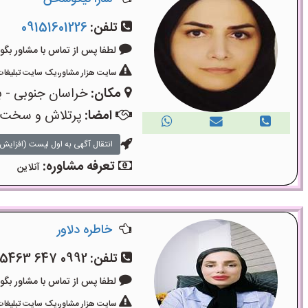
تلفن:
09151601226
لطفا پس از تماس با مشاور بگویید: «آگ
سایت هزار مشاور،یک سایت تبلیغات 
مکان:
خراسان جنوبی - ب
امضا:
پرتلاش و سخت
انتقال آگهی به اول لیست (افزایش 
تعرفه مشاوره:
آنلاین
خاطره دلاور
تلفن:
0992 647 5463
لطفا پس از تماس با مشاور بگویید: «آگ
سایت هزار مشاور،یک سایت تبلیغات 