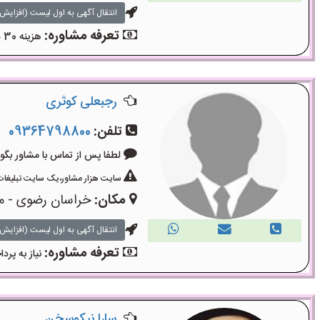
انتقال آگهی به اول لیست (افزایش 
تعرفه مشاوره:
هزینه 30 دقیقه مشاوره 300 هزار تومان ، 50 دقیقه 450 هزار تومان می‌باشد.حضوری خیابان جام جم .
رجبعلی کوثری
تلفن:
09364798800
لطفا پس از تماس با مشاور بگویید: «آگ
سایت هزار مشاور،یک سایت تبلیغات 
مکان:
خراسان رضوی - م
انتقال آگهی به اول لیست (افزایش 
تعرفه مشاوره:
نیاز به پر
سارا نیکوسخن