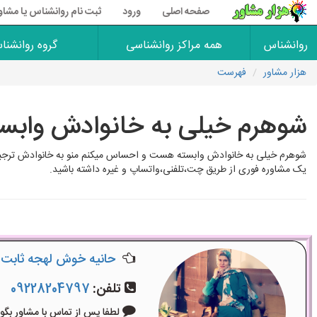
صفحه اصلی
ورود
ثبت نام روانشناس یا مشاو
روانشناس
همه مراکز روانشناسی
گروه روانشنا
هزار مشاور
فهرست
شوهرم خیلی به خانوادش وابست
شوهرم خیلی به خانوادش وابسته هست و احساس میکنم منو به خانوادش ترجیح م
یک مشاوره فوری از طریق چت،تلفنی،واتساپ و غیره داشته باشید.
حانیه خوش لهجه ثابت
تلفن:
09228204797
لطفا پس از تماس با مشاور بگویید: «آگ