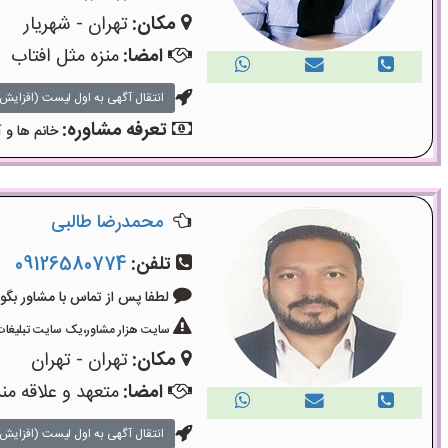
مکان:
تهران - شهریار
امضا:
منزه مثل افتاب
انتقال آگهی به اول لیست (افزایش 
تعرفه مشاوره:
خانم ها و آ
محمدرضا طالبی
تلفن:
09126580774
لطفا پس از تماس با مشاور بگویید: «آگ
سایت هزار مشاور،یک سایت تبلیغات 
مکان:
تهران - تهران
امضا:
متعهد و علاقه من
انتقال آگهی به اول لیست (افزایش 