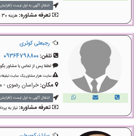
انتقال آگهی به اول لیست (افزایش 
تعرفه مشاوره:
هزینه 30 دقیقه مشاوره 300 هزار تومان ، 50 دقیقه 450 هزار تومان می‌باشد.حضوری خیابان جام جم .
رجبعلی کوثری
تلفن:
09364798800
لطفا پس از تماس با مشاور بگویید: «آگ
سایت هزار مشاور،یک سایت تبلیغات 
مکان:
خراسان رضوی - م
انتقال آگهی به اول لیست (افزایش 
تعرفه مشاوره:
نیاز به پر
سارا نیکوسخن