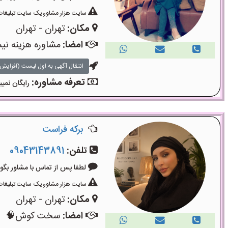
سایت هزار مشاور،یک سایت تبلیغات 
مکان:
تهران - تهران
امضا:
مشاوره هزینه ن
انتقال آگهی به اول لیست (افزایش 
تعرفه مشاوره:
رایگان نمیب
برکه فراست
تلفن:
09043143891
لطفا پس از تماس با مشاور بگویید: «آگ
سایت هزار مشاور،یک سایت تبلیغات 
مکان:
تهران - تهران
امضا:
سخت کوش🧠