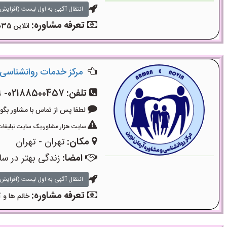
انتقال آگهی به اول لیست (افزایش 
تعرفه مشاوره:
انلاین 35دقیقه۴۵۰۰۰تومان
مرکز خدمات روانشناسی 
تلفن:
02188500457- 02188501079- 09336812687
لطفا پس از تماس با مشاور بگویید: «آگ
سایت هزار مشاور،یک سایت تبلیغات 
مکان:
تهران - تهران
امضا:
زندگی بهتر در سا
انتقال آگهی به اول لیست (افزایش 
تعرفه مشاوره:
خانم ها و آ