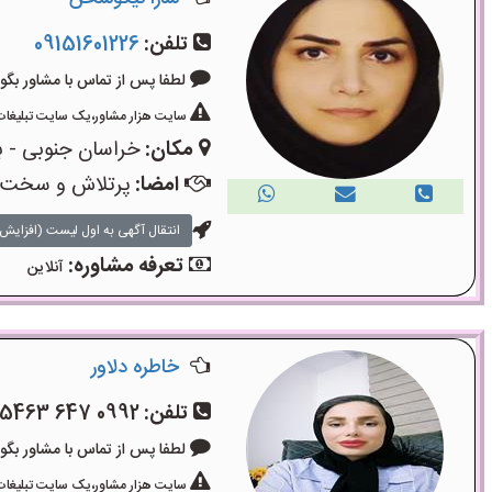
تلفن:
09151601226
لطفا پس از تماس با مشاور بگویید: «آگ
سایت هزار مشاور،یک سایت تبلیغات 
مکان:
خراسان جنوبی - ب
امضا:
پرتلاش و سخت
انتقال آگهی به اول لیست (افزایش 
تعرفه مشاوره:
آنلاین
خاطره دلاور
تلفن:
0992 647 5463
لطفا پس از تماس با مشاور بگویید: «آگ
سایت هزار مشاور،یک سایت تبلیغات 