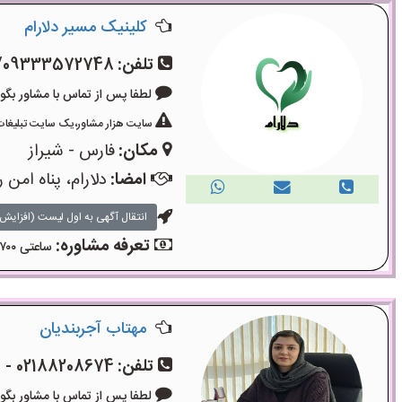
کلینیک مسیر دلارام
تلفن:
/09333572748
لطفا پس از تماس با مشاور بگویید: «آگ
سایت هزار مشاور،یک سایت تبلیغات 
مکان:
فارس - شیراز
امضا:
دلارام، پناه امن 
انتقال آگهی به اول لیست (افزایش 
تعرفه مشاوره:
ساعتی ۷۰۰ هزار تومان
مهتاب آجربندیان
تلفن:
02188208674 - 09006100115
لطفا پس از تماس با مشاور بگویید: «آگ