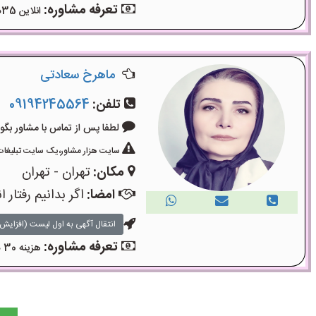
تعرفه مشاوره:
انلاین 35دقیقه۴۵۰۰۰تومان
ماهرخ سعادتی
تلفن:
09194245564
لطفا پس از تماس با مشاور بگویید: «آگ
سایت هزار مشاور،یک سایت تبلیغات 
مکان:
تهران - تهران
امضا:
اگر بدانیم رفتا
انتقال آگهی به اول لیست (افزایش 
تعرفه مشاوره:
هزینه 30 دقیقه مشاوره 300 هزار تومان ، 50 دقیقه 450 هزار تومان می‌باشد.حضوری خیابان جام جم .