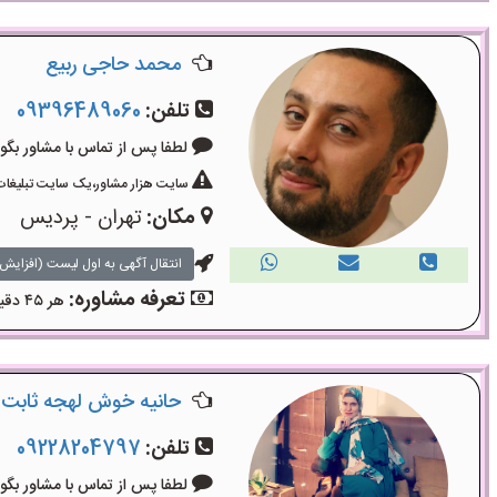
محمد حاجی ربیع
تلفن:
09396489060
لطفا پس از تماس با مشاور بگویید: «آگ
سایت هزار مشاور،یک سایت تبلیغات 
مکان:
تهران - پردیس
انتقال آگهی به اول لیست (افزایش 
تعرفه مشاوره:
هر ۴۵ دقیقه ۵۰۰۰۰۰ تومان
حانیه خوش لهجه ثابت
تلفن:
09228204797
لطفا پس از تماس با مشاور بگویید: «آگ