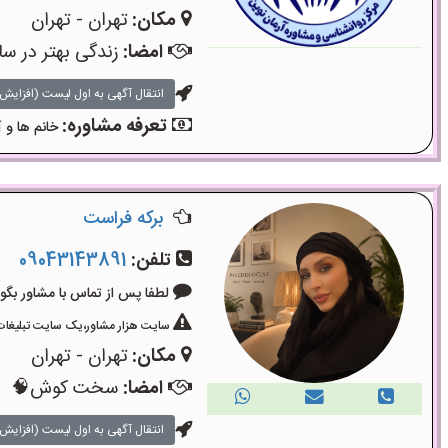
مکان:
تهران - تهران
امضا:
زندگی بهتر در سا
انتقال آگهی به اول لیست (افزایش 
تعرفه مشاوره:
خانم ها و آ
برکه فراست
تلفن:
09043143891
لطفا پس از تماس با مشاور بگویید: «آگ
سایت هزار مشاور،یک سایت تبلیغات 
مکان:
تهران - تهران
امضا:
سخت کوش🧠
انتقال آگهی به اول لیست (افزایش 