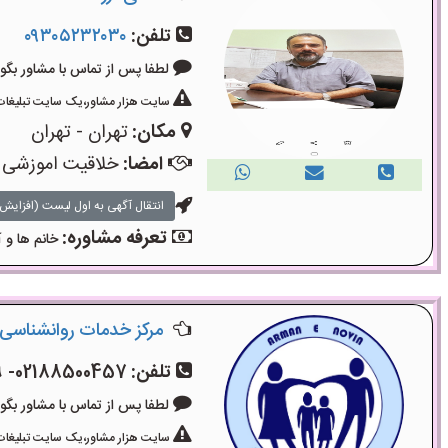
تلفن:
۰۹۳۰۵۲۳۲۰۳۰
لطفا پس از تماس با مشاور بگویید: «آگ
سایت هزار مشاور،یک سایت تبلیغات 
مکان:
تهران - تهران
امضا:
خلاقیت اموزشی
انتقال آگهی به اول لیست (افزایش 
تعرفه مشاوره:
خانم ها و آ
مرکز خدمات روانشناسی 
تلفن:
02188500457- 02188501079- 09336812687
لطفا پس از تماس با مشاور بگویید: «آگ
سایت هزار مشاور،یک سایت تبلیغات 