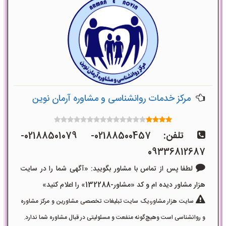
مرکز خدمات روانشناسی و مشاوره آرمان نوین
تلفن:
02188500457- 02188501079-
09336812687
لطفا پس از تماس با مشاور بگویید: «آگهی شما را در سایت
هزار مشاور دیده ام و کد «مشاور-132288» را اعلام کنید»
سایت هزار مشاور،یک سایت تبلیغات تخصصی مشاورین و مرکز مشاوره
و روانشناسی است وهیچ‌گونه منفعت و مسئولیتی در قبال مشاوره شما ندارد.