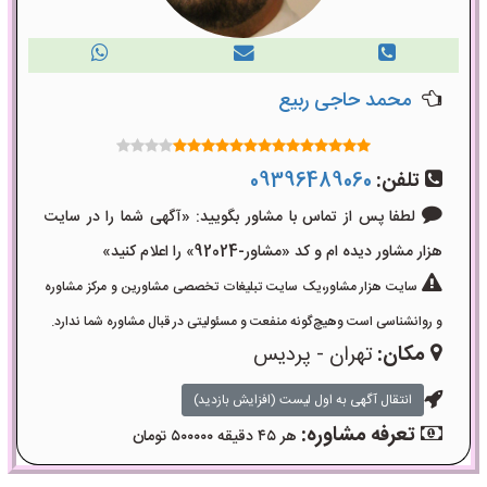
محمد حاجی ربیع
تلفن:
09396489060
لطفا پس از تماس با مشاور بگویید: «آگهی شما را در سایت
هزار مشاور دیده ام و کد «مشاور-92024» را اعلام کنید»
سایت هزار مشاور،یک سایت تبلیغات تخصصی مشاورین و مرکز مشاوره
و روانشناسی است وهیچ‌گونه منفعت و مسئولیتی در قبال مشاوره شما ندارد.
مکان:
تهران - پردیس
انتقال آگهی به اول لیست (افزایش بازدید)
تعرفه مشاوره:
هر ۴۵ دقیقه ۵۰۰۰۰۰ تومان