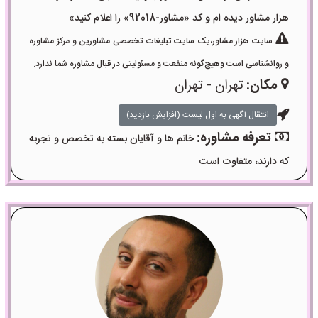
هزار مشاور دیده ام و کد «مشاور-92018» را اعلام کنید»
سایت هزار مشاور،یک سایت تبلیغات تخصصی مشاورین و مرکز مشاوره
و روانشناسی است وهیچ‌گونه منفعت و مسئولیتی در قبال مشاوره شما ندارد.
مکان:
تهران - تهران
انتقال آگهی به اول لیست (افزایش بازدید)
تعرفه مشاوره:
خانم ها و آقایان بسته به تخصص و تجربه
که دارند، متفاوت است