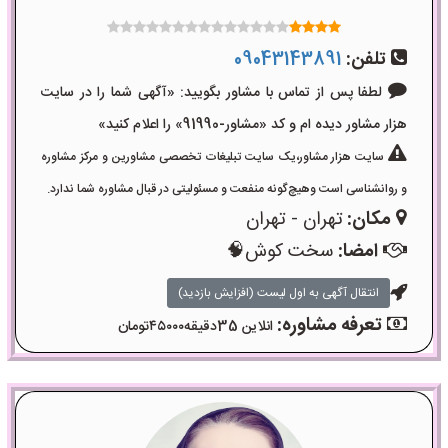
تلفن:
09043143891
لطفا پس از تماس با مشاور بگویید: «آگهی شما را در سایت
هزار مشاور دیده ام و کد «مشاور-91990» را اعلام کنید»
سایت هزار مشاور،یک سایت تبلیغات تخصصی مشاورین و مرکز مشاوره
و روانشناسی است وهیچ‌گونه منفعت و مسئولیتی در قبال مشاوره شما ندارد.
مکان:
تهران - تهران
امضا:
سخت کوش🧠
انتقال آگهی به اول لیست (افزایش بازدید)
تعرفه مشاوره:
انلاین 35دقیقه۴۵۰۰۰تومان