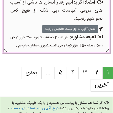
امضا:
اگر بدانیم رفتار انسان ها ناشی از آسیب
های درونی آنهاست ،بی شک از هیچ کس
نخواهیم رنجید.
انتقال آگهی به اول لیست (افزایش بازدید)
تعرفه مشاوره:
هزینه 30 دقیقه مشاوره 300 هزار تومان
، 50 دقیقه 450 هزار تومان می‌باشد.حضوری خیابان جام جم .
1
2
3
4
5
...
بعدی
آخرین
اگر شما هم مشاور یا روانشناس هستید و یا یک کلینیک مشاوره یا
روانشناسی دارید با کلیک روی دکمه
درج آگهی و نام شما در این صفحه
»