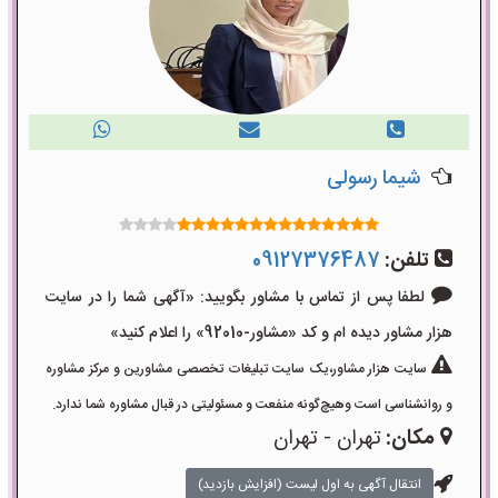
شیما رسولی
تلفن:
09127376487
لطفا پس از تماس با مشاور بگویید: «آگهی شما را در سایت
هزار مشاور دیده ام و کد «مشاور-92010» را اعلام کنید»
سایت هزار مشاور،یک سایت تبلیغات تخصصی مشاورین و مرکز مشاوره
و روانشناسی است وهیچ‌گونه منفعت و مسئولیتی در قبال مشاوره شما ندارد.
مکان:
تهران - تهران
انتقال آگهی به اول لیست (افزایش بازدید)