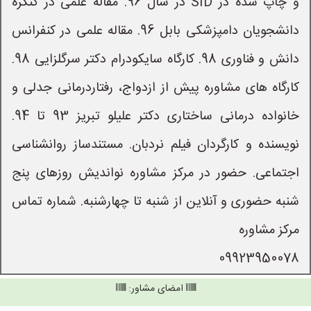
و چاپ شده در SID در سال 96. مقاله علمی در کنگره 
دانشجویان دامپزشکی بابل 96. مقاله علمی در کنفرانس 
دانش و فناوری 98. کارگاه سایکودرام دکتر سرگلزایی 98. 
کارگاه های مشاوره پیش از ازدواج، رفتاردرمانی جدلی و 
خانواده درمانی ساختاری دکتر علیلو تبریز 93 تا 94. 
نویسنده و کارگردان فیلم نردبان. مستندساز روانشناسی 
اجتماعی. حضور در مرکز مشاوره نواندیش روزهای پنج 
شنبه حضوری و آنلاین از شنبه تا چهارشنبه. شماره تماس 
09923950078
امضای مشاور: