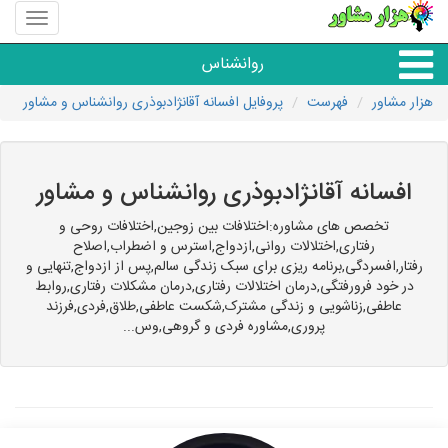
منوی
سایت
هزار
روانشناس
مشاور
هزار مشاور
فهرست
پروفایل افسانه آقانژادبوذری روانشناس و مشاور
همه مراکز روانشناسی
گروه روانشناسی
افسانه آقانژادبوذری روانشناس و مشاور
تخصص های مشاوره:اختلافات بین زوجین,اختلافات روحی و
رفتاری,اختلالات روانی,ازدواج,استرس و اضطراب,اصلاح
رفتار,افسردگی,برنامه ریزی برای سبک زندگی سالم,پس از ازدواج,تنهایی و
در خود فرورفتگی,درمان اختلالات رفتاری,درمان مشکلات رفتاری,روابط
عاطفی,زناشویی و زندگی مشترک,شکست عاطفی,طلاق,فردی,فرزند
پروری,مشاوره فردی و گروهی,وس...