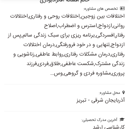
خانم افسانه آقانژادبوذری
تخصص های مشاوره:
اختلافات بین زوجین,اختلافات روحی و رفتاری,اختلالات
روانی,ازدواج,استرس و اضطراب,اصلاح
رفتار,افسردگی,برنامه ریزی برای سبک زندگی سالم,پس از
ازدواج,تنهایی و در خود فرورفتگی,درمان اختلالات
رفتاری,درمان مشکلات رفتاری,روابط عاطفی,زناشویی و
زندگی مشترک,شکست عاطفی,طلاق,فردی,فرزند
پروری,مشاوره فردی و گروهی,وس...
محل مشاوره:
آذربایجان شرقی - تبریز
آخرین مدرک تحصیلی:
کارشناسی ارشد