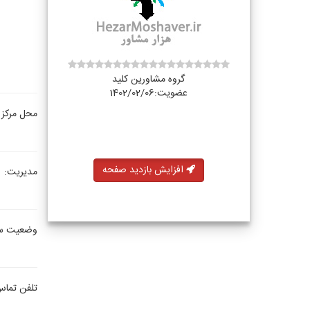
گروه مشاورین کلید
عضویت:1402/02/06
محل مرکز 
افزایش بازدید صفحه
مدیریت:
وضعیت س
تلفن تماس