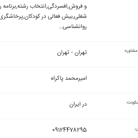
و فروش,افسردگی,انتخاب رشته,برنامه ر
شغلی,بیش فعالی در کودکان,پرخاشگری,
روانشناسی...
مشاوره:
تهران - تهران
امیرمحمد پاکراه
کونت:
در ایران
:
09124478295