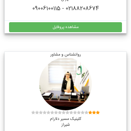
02188208674 - 09006100115
مشاهده پروفایل
روانشناس و مشاور
کلینیک مسیر دلارام
شیراز