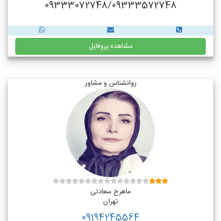
09333072748/09333572748
مشاهده پروفایل
روانشناس و مشاور
ماهرخ سعادتی
تهران
09194245564