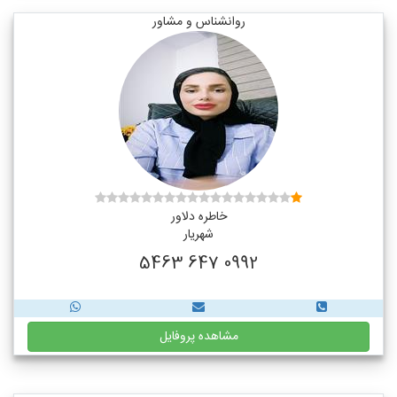
روانشناس و مشاور
خاطره دلاور
شهریار
0992 647 5463
مشاهده پروفایل