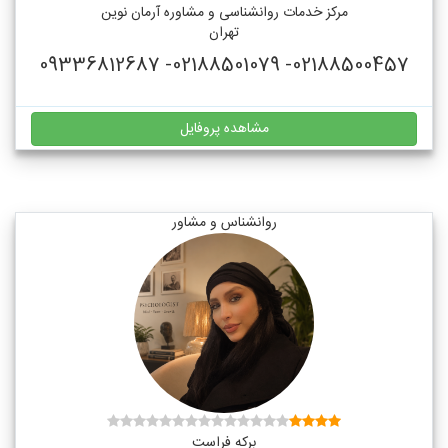
مرکز خدمات روانشناسی و مشاوره آرمان نوین
تهران
02188500457- 02188501079- 09336812687
مشاهده پروفایل
روانشناس و مشاور
برکه فراست