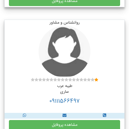
مشاهده پروفایل
روانشناس و مشاور
طیبه عرب
ساری
09111566497
مشاهده پروفایل