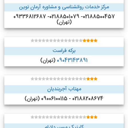
مرکز خدمات روانشناسی و مشاوره آرمان نوین
02188500457- 02188501079- 09336812687
(تهران)
برکه فراست
09043143891
(تهران)
مهتاب آجربندیان
02188208674 - 09006100115 (تهران)
کلینیک مسیر دلارام