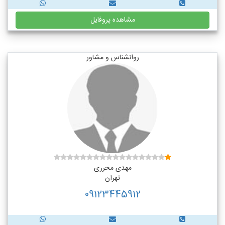
مشاهده پروفایل
روانشناس و مشاور
مهدی محرری
تهران
09123445912