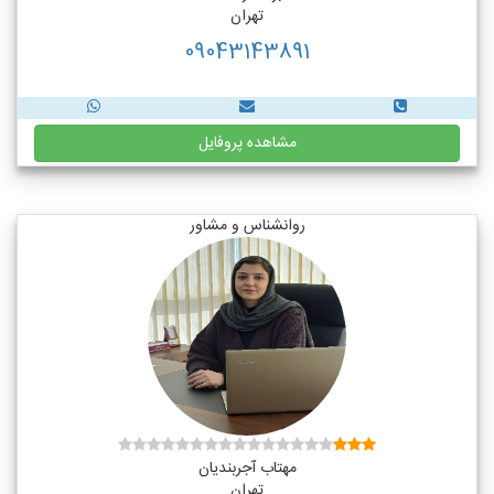
تهران
09043143891
مشاهده پروفایل
روانشناس و مشاور
مهتاب آجربندیان
تهران