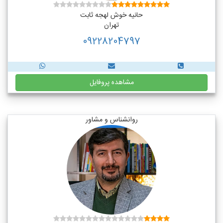
حانیه خوش لهجه ثابت
تهران
09228204797
مشاهده پروفایل
روانشناس و مشاور