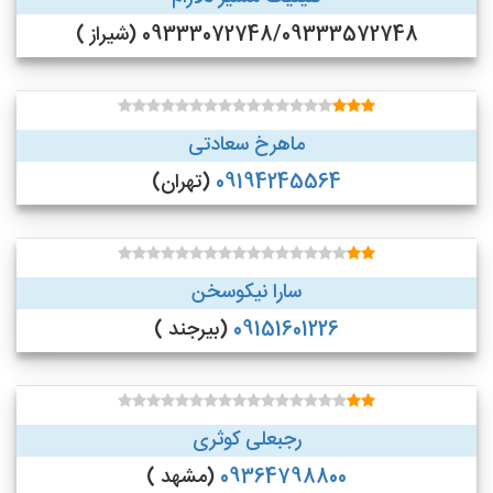
09333072748/09333572748 (شیراز )
ماهرخ سعادتی
09194245564
(تهران)
سارا نیکوسخن
09151601226
(بیرجند )
رجبعلی کوثری
09364798800
(مشهد )