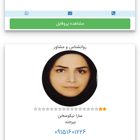
مشاهده پروفایل
روانشناس و مشاور
سارا نیکوسخن
بیرجند
09151601226