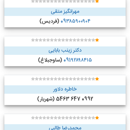
مهرانگیز متقی
09۳۸۵۹۰۰۹۰۴
(فردیس)
دکتر زینب بابایی
091۹۲۸۹۸۴۱۵
(ساوجبلاغ)
خاطره دلاور
0992 647 5463 (شهریار)
محمدرضا طالبی