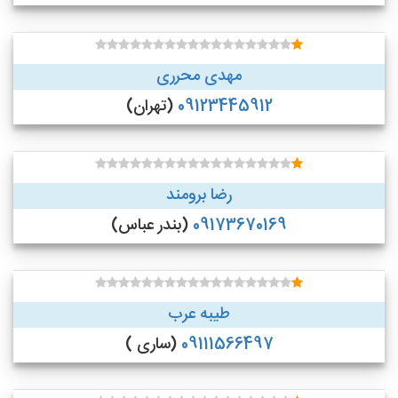
مهدی محرری
09123445912
(تهران)
رضا برومند
09173670169
(بندر عباس)
طیبه عرب
09111566497
(ساری )