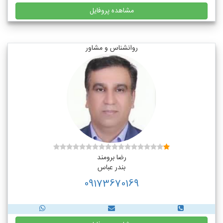
مشاهده پروفایل
روانشناس و مشاور
رضا برومند
بندر عباس
09173670169