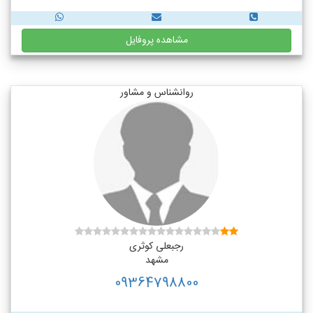
مشاهده پروفایل
روانشناس و مشاور
رجبعلی کوثری
مشهد
09364798800