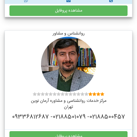
مشاهده پروفایل
روانشناس و مشاور
مرکز خدمات روانشناسی و مشاوره آرمان نوین
تهران
02188500457- 02188501079- 09336812687
مشاهده پروفایل