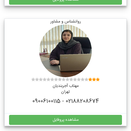
روانشناس و مشاور
مهتاب آجربندیان
تهران
02188208674 - 09006100115
مشاهده پروفایل