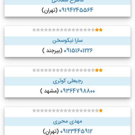
ماهرخ سعادتی
09194245564
(تهران)
سارا نیکوسخن
09151601226
(بیرجند )
رجبعلی کوثری
09364798800
(مشهد )
مهدی محرری
09123445912
(تهران)