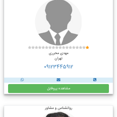
مهدی محرری
تهران
09123445912
مشاهده پروفایل
روانشناس و مشاور