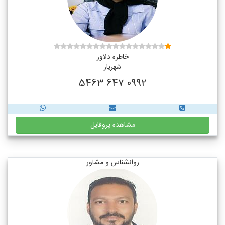
خاطره دلاور
شهریار
0992 647 5463
مشاهده پروفایل
روانشناس و مشاور