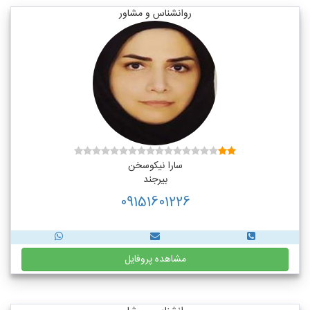
روانشناس و مشاور
سارا نیکوسخن
بیرجند
09151601226
مشاهده پروفایل