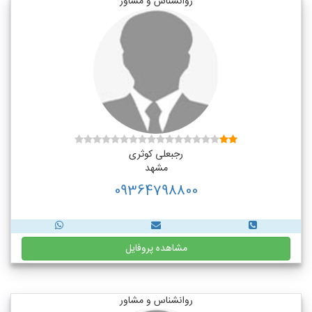
روانشناس و مشاور
رجبعلی کوثری
مشهد
09364798800
مشاهده پروفایل
روانشناس و مشاور