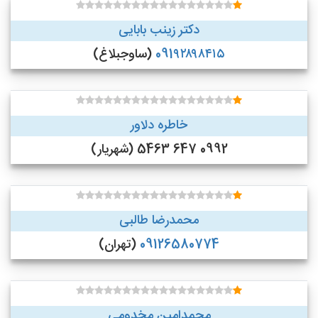
دکتر زینب بابایی
091۹۲۸۹۸۴۱۵
(ساوجبلاغ)
خاطره دلاور
0992 647 5463 (شهریار)
محمدرضا طالبی
09126580774
(تهران)
محمدامین مخدومی