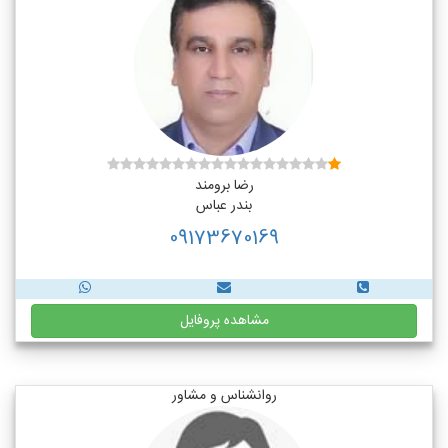
رضا برومند
بندر عباس
09173670169
مشاهده پروفایل
روانشناس و مشاور