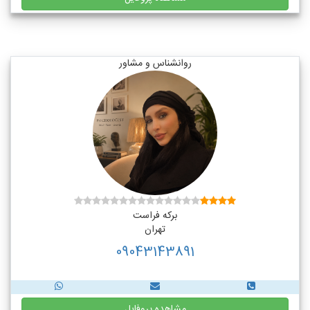
روانشناس و مشاور
برکه فراست
تهران
09043143891
مشاهده پروفایل