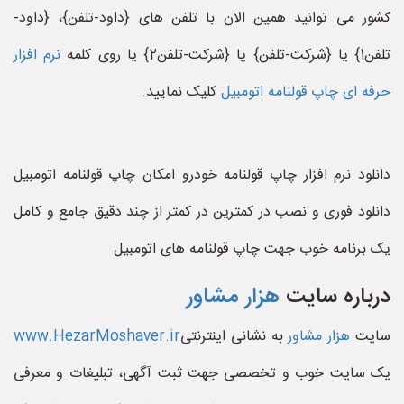
کشور می توانید همین الان با تلفن های {داود-تلفن}، {داود-
تلفن1} یا {شرکت-تلفن} یا {شرکت-تلفن2} یا روی کلمه
نرم افزار
حرفه ای چاپ قولنامه اتومبیل
کلیک نمایید.
دانلود نرم افزار چاپ قولنامه خودرو امکان چاپ قولنامه اتومبیل
دانلود فوری و نصب در کمترین در کمتر از چند دقیق جامع و کامل
یک برنامه خوب جهت چاپ قولنامه های اتومبیل
درباره سایت
هزار مشاور
سایت
هزار مشاور
به نشانی اینترنتی
www.HezarMoshaver.ir
یک سایت خوب و تخصصی جهت ثبت آگهی، تبلیغات و معرفی