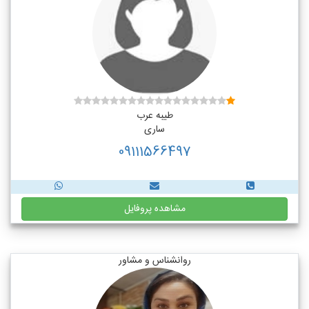
طیبه عرب
ساری
09111566497
مشاهده پروفایل
روانشناس و مشاور