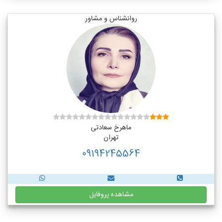
روانشناس و مشاور
ماهرخ سعادتی
تهران
09194245564
مشاهده پروفایل