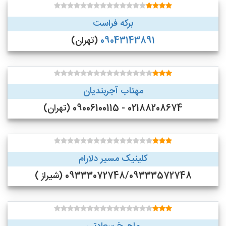
برکه فراست
09043143891
(تهران)
مهتاب آجربندیان
02188208674 - 09006100115 (تهران)
کلینیک مسیر دلارام
09333072748/09333572748 (شیراز )