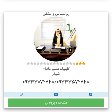
روانشناس و مشاور
کلینیک مسیر دلارام
شیراز
09333072748/09333572748
مشاهده پروفایل