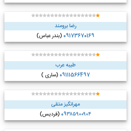
رضا برومند
09173670169
(بندر عباس)
طیبه عرب
09111566497
(ساری )
مهرانگیز متقی
09۳۸۵۹۰۰۹۰۴
(فردیس)