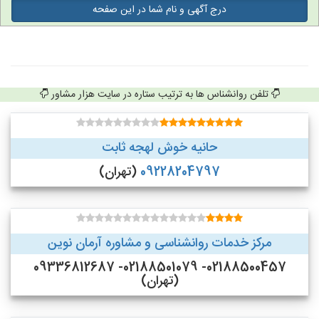
درج آگهی و نام شما در این صفحه
تلفن روانشناس ها به ترتیب ستاره در سایت هزار مشاور
حانیه خوش لهجه ثابت
09228204797
(تهران)
مرکز خدمات روانشناسی و مشاوره آرمان نوین
02188500457- 02188501079- 09336812687
(تهران)