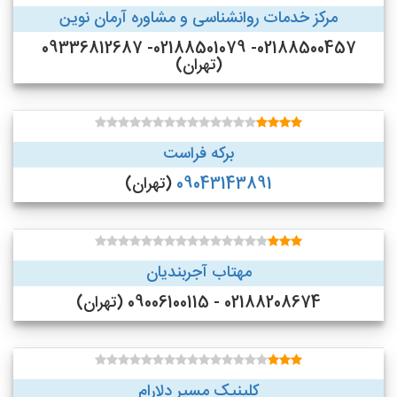
مرکز خدمات روانشناسی و مشاوره آرمان نوین
02188500457- 02188501079- 09336812687
(تهران)
برکه فراست
09043143891
(تهران)
مهتاب آجربندیان
02188208674 - 09006100115 (تهران)
کلینیک مسیر دلارام