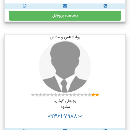
مشاهده پروفایل
روانشناس و مشاور
رجبعلی کوثری
مشهد
09364798800