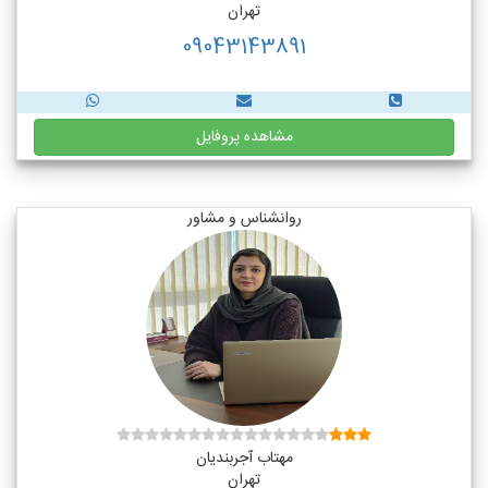
تهران
09043143891
مشاهده پروفایل
روانشناس و مشاور
مهتاب آجربندیان
تهران