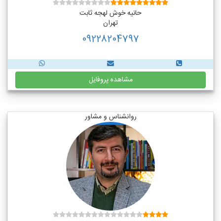
حانیه خوش لهجه ثابت
تهران
09228204797
مشاهده پروفایل
روانشناس و مشاور