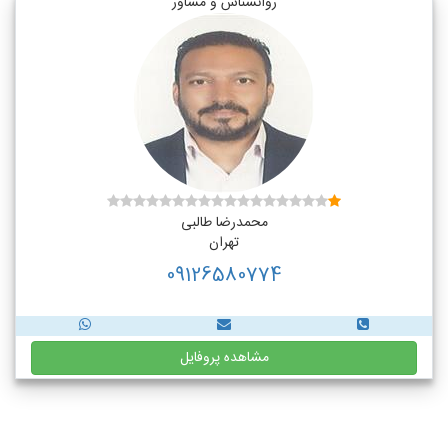
روانشناس و مشاور
محمدرضا طالبی
تهران
09126580774
مشاهده پروفایل