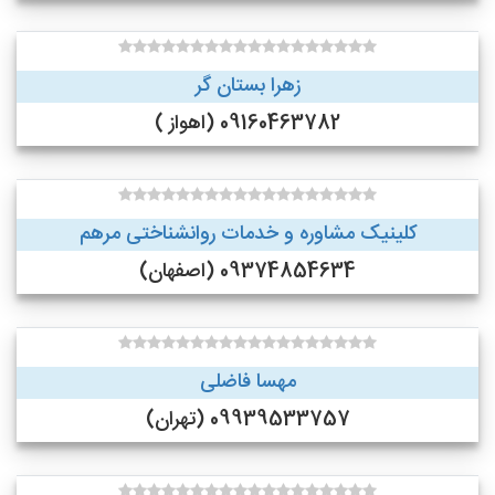
زهرا بستان گر
09160463782 (اهواز )
کلینیک مشاوره و خدمات روانشناختی مرهم
09374854634 (اصفهان)
مهسا فاضلی
09939533757 (تهران)