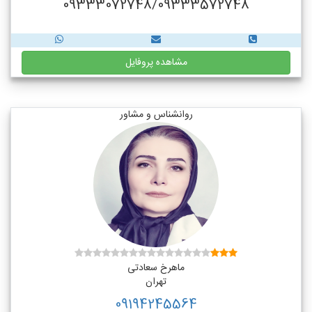
09333072748/09333572748
مشاهده پروفایل
روانشناس و مشاور
ماهرخ سعادتی
تهران
09194245564