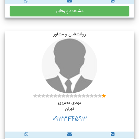
مشاهده پروفایل
روانشناس و مشاور
مهدی محرری
تهران
09123445912