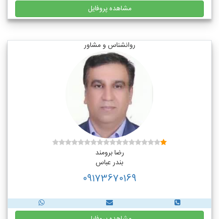
مشاهده پروفایل
روانشناس و مشاور
رضا برومند
بندر عباس
09173670169