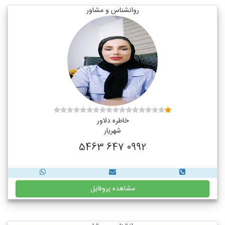
روانشناس و مشاور
خاطره دلاور
شهریار
0992 647 5463
مشاهده پروفایل