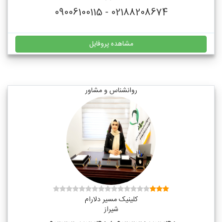
02188208674 - 09006100115
مشاهده پروفایل
روانشناس و مشاور
کلینیک مسیر دلارام
شیراز