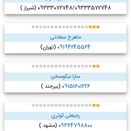
09333072748/09333572748 (شیراز )
ماهرخ سعادتی
09194245564
(تهران)
سارا نیکوسخن
09151601226
(بیرجند )
رجبعلی کوثری
09364798800
(مشهد )