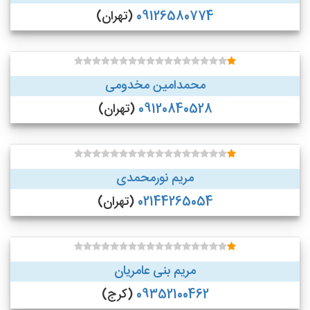
09126580774
(تهران)
محمدامین مخدومی
09120840528
(تهران)
مریم نورمحمدی
02144265054
(تهران)
مریم بنی عامریان
09352100462
(کرج)