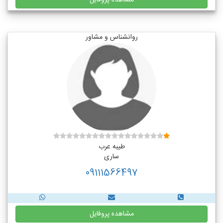
مشاهده پروفایل
روانشناس و مشاور
طیبه عرب
ساری
09111566497
مشاهده پروفایل