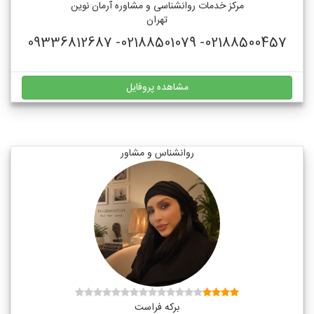
مرکز خدمات روانشناسی و مشاوره آرمان نوین
تهران
02188500457- 02188501079- 09336812687
مشاهده پروفایل
روانشناس و مشاور
برکه فراست