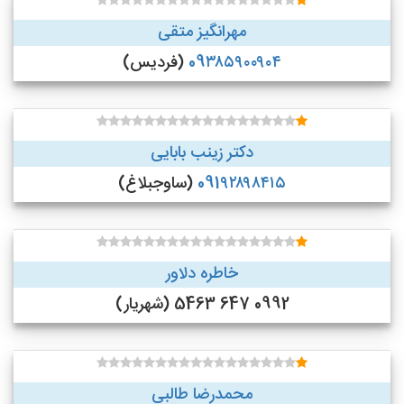
مهرانگیز متقی
09۳۸۵۹۰۰۹۰۴
(فردیس)
دکتر زینب بابایی
091۹۲۸۹۸۴۱۵
(ساوجبلاغ)
خاطره دلاور
0992 647 5463 (شهریار)
محمدرضا طالبی