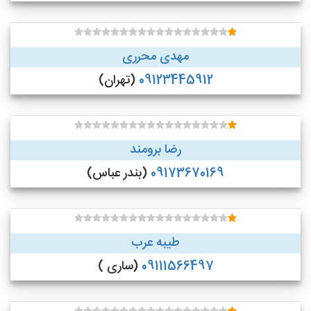
مهدی محرری
09123445912
(تهران)
رضا برومند
09173670169
(بندر عباس)
طیبه عرب
09111566497
(ساری )