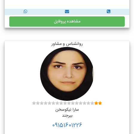
مشاهده پروفایل
روانشناس و مشاور
سارا نیکوسخن
بیرجند
09151601226