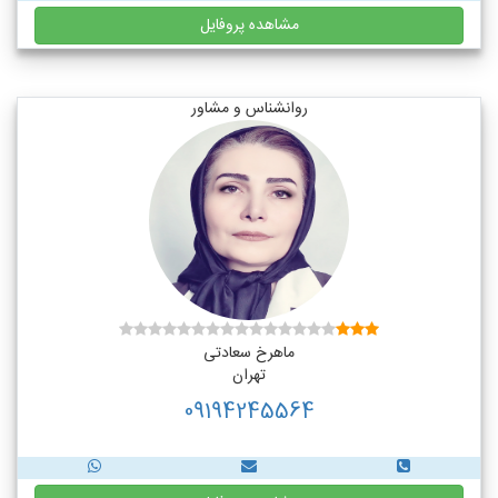
مشاهده پروفایل
روانشناس و مشاور
ماهرخ سعادتی
تهران
09194245564