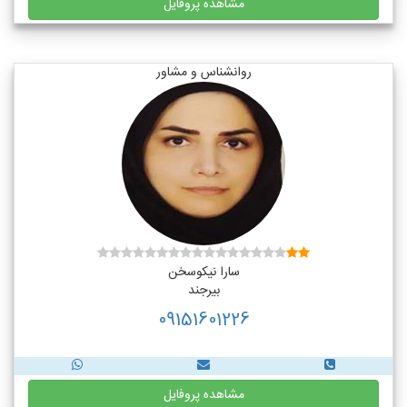
مشاهده پروفایل
روانشناس و مشاور
سارا نیکوسخن
بیرجند
09151601226
مشاهده پروفایل