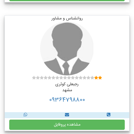
روانشناس و مشاور
رجبعلی کوثری
مشهد
09364798800
مشاهده پروفایل