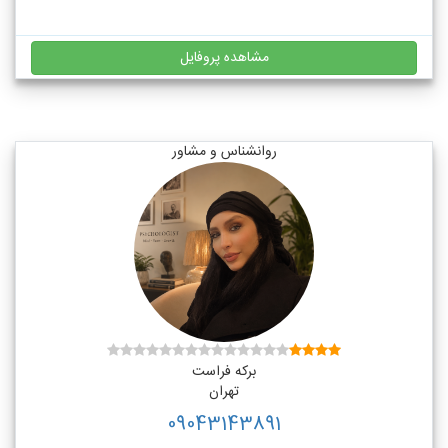
مشاهده پروفایل
روانشناس و مشاور
برکه فراست
تهران
09043143891