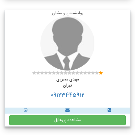
روانشناس و مشاور
مهدی محرری
تهران
09123445912
مشاهده پروفایل