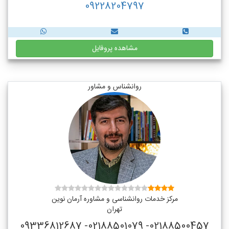
09228204797
مشاهده پروفایل
روانشناس و مشاور
مرکز خدمات روانشناسی و مشاوره آرمان نوین
تهران
02188500457- 02188501079- 09336812687