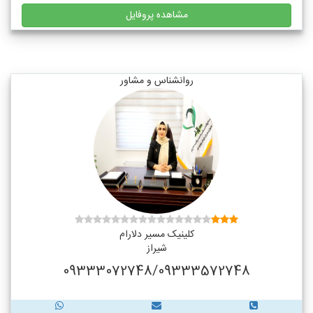
مشاهده پروفایل
روانشناس و مشاور
کلینیک مسیر دلارام
شیراز
09333072748/09333572748