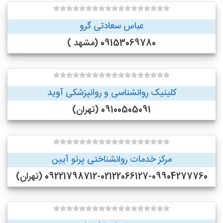
عباس سعادتی گرو
09153069780 (مشهد )
کلینیک روانشناسی و روانپزشکی آوید
09100505091 (تهران)
مرکز خدمات روانشناختی پرتو آیین
09221798712-02122066127-09904277760 (تهران)