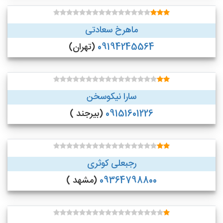
ماهرخ سعادتی
09194245564
(تهران)
سارا نیکوسخن
09151601226
(بیرجند )
رجبعلی کوثری
09364798800
(مشهد )