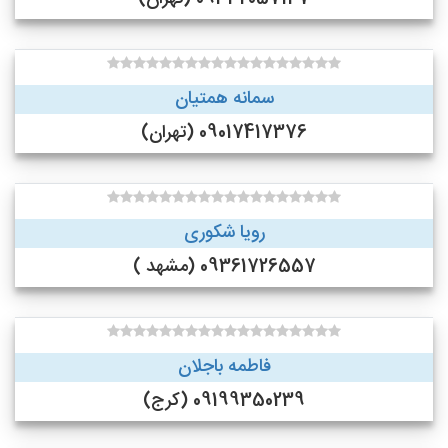
سمانه همتیان
09017417376 (تهران)
رویا شکوری
09361726557 (مشهد )
فاطمه باجلان
09199350239 (کرج)