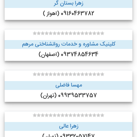
زهرا بستان گر
09160463782 (اهواز )
کلینیک مشاوره و خدمات روانشناختی مرهم
09374854634 (اصفهان)
مهسا فاضلی
09939533757 (تهران)
زهرا عالی
09332057147 (تهران)