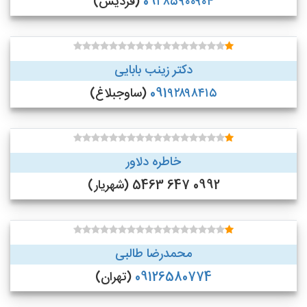
09۳۸۵۹۰۰۹۰۴
(فردیس)
دکتر زینب بابایی
091۹۲۸۹۸۴۱۵
(ساوجبلاغ)
خاطره دلاور
0992 647 5463 (شهریار)
محمدرضا طالبی
09126580774
(تهران)