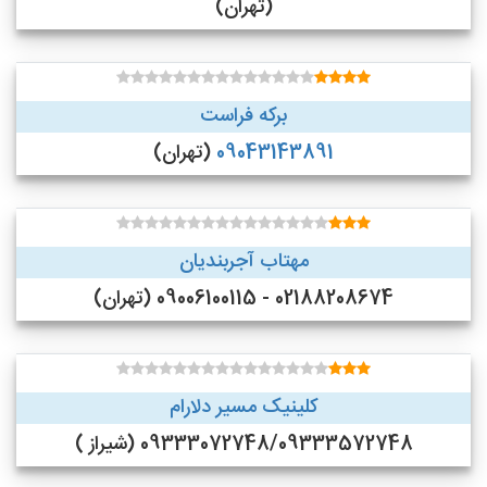
(تهران)
برکه فراست
09043143891
(تهران)
مهتاب آجربندیان
02188208674 - 09006100115 (تهران)
کلینیک مسیر دلارام
09333072748/09333572748 (شیراز )