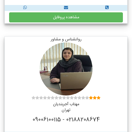
مشاهده پروفایل
روانشناس و مشاور
مهتاب آجربندیان
تهران
02188208674 - 09006100115