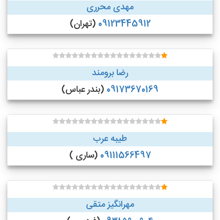
مهدی محرری
09123445912
(تهران)
رضا برومند
09173670169
(بندر عباس)
طیبه عرب
09111566497
(ساری )
مهرانگیز متقی