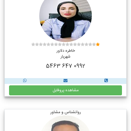
خاطره دلاور
شهریار
0992 647 5463
مشاهده پروفایل
روانشناس و مشاور