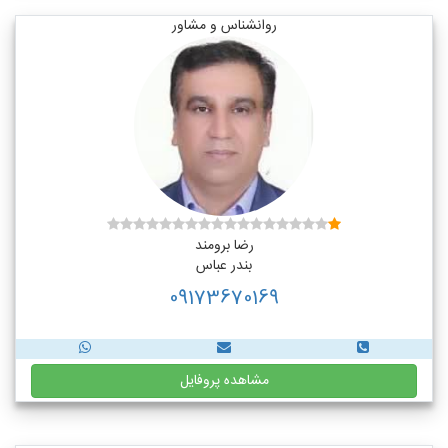
روانشناس و مشاور
رضا برومند
بندر عباس
09173670169
مشاهده پروفایل