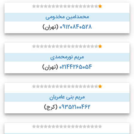
محمدامین مخدومی
09120840528
(تهران)
مریم نورمحمدی
02144265054
(تهران)
مریم بنی عامریان
09352100462
(کرج)