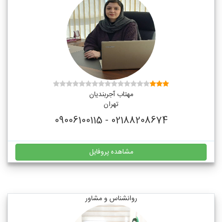
مهتاب آجربندیان
تهران
02188208674 - 09006100115
مشاهده پروفایل
روانشناس و مشاور