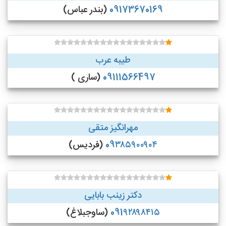
09173670169
(بندر عباس)
طیبه عرب
09111566497
(ساری )
مهرانگیز متقی
09۳۸۵۹۰۰۹۰۴
(فردیس)
دکتر زینب بابایی
091۹۲۸۹۸۴۱۵
(ساوجبلاغ)