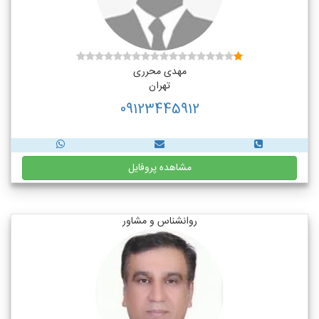
مهدی محرری
تهران
09123445912
مشاهده پروفایل
روانشناس و مشاور