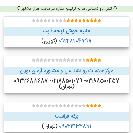
تلفن روانشناس ها به ترتیب ستاره در سایت هزار مشاور
حانیه خوش لهجه ثابت
09228204797
(تهران)
مرکز خدمات روانشناسی و مشاوره آرمان نوین
02188500457- 02188501079- 09336812687
(تهران)
برکه فراست
09043143891
(تهران)