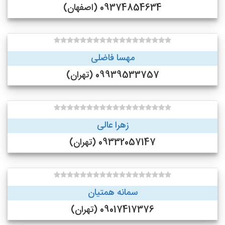
09374854634 (اصفهان)
مهسا فاضلی
09939533757 (تهران)
زهرا عالی
09332057147 (تهران)
سمانه همتیان
09017417376 (تهران)