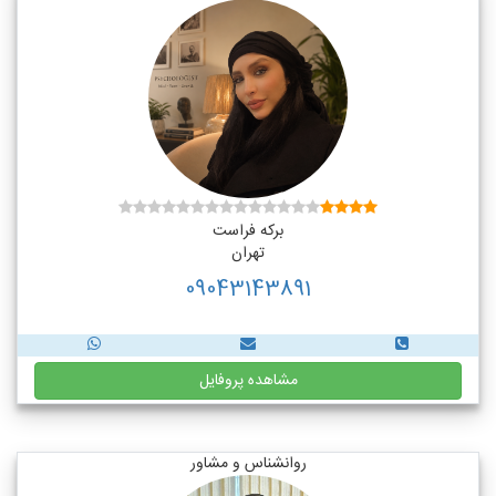
برکه فراست
تهران
09043143891
مشاهده پروفایل
روانشناس و مشاور