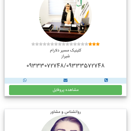
کلینیک مسیر دلارام
شیراز
09333072748/09333572748
مشاهده پروفایل
روانشناس و مشاور