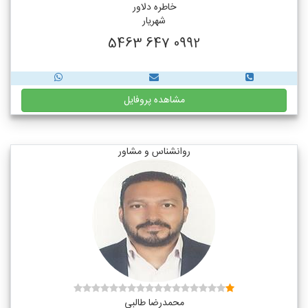
خاطره دلاور
شهریار
0992 647 5463
مشاهده پروفایل
روانشناس و مشاور
محمدرضا طالبی