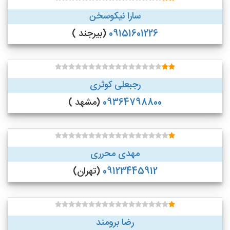
سارا نیکوسخن
09151601226
(بیرجند )
رجبعلی کوثری
09364798800
(مشهد )
مهدی محرری
09123445912
(تهران)
رضا برومند