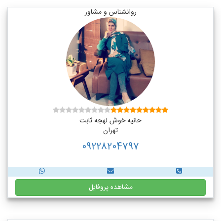
روانشناس و مشاور
حانیه خوش لهجه ثابت
تهران
09228204797
مشاهده پروفایل