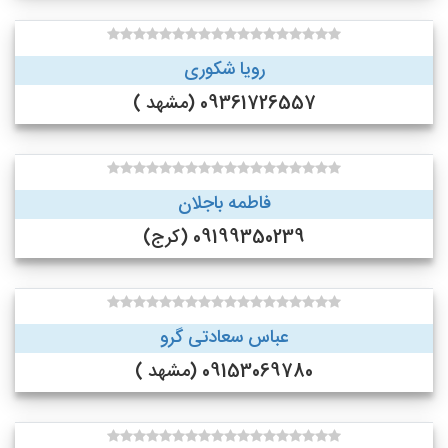
رویا شکوری
09361726557 (مشهد )
فاطمه باجلان
09199350239 (کرج)
عباس سعادتی گرو
09153069780 (مشهد )