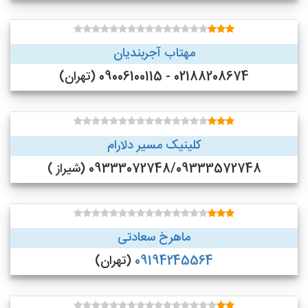
مهتاب آجربندیان
02188208674 - 09006100115 (تهران)
کلینیک مسیر دلارام
09333072748/09333572748 (شیراز )
ماهرخ سعادتی
09194245564
(تهران)