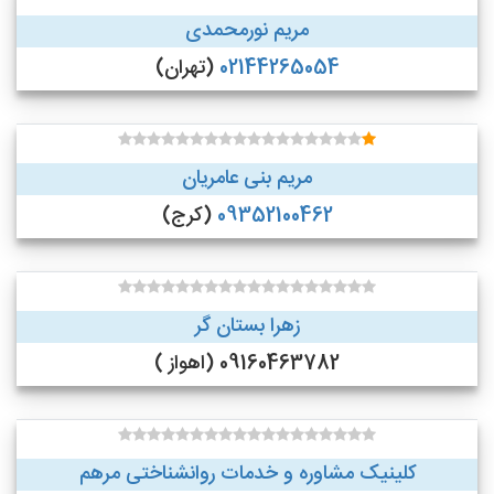
مریم نورمحمدی
02144265054
(تهران)
مریم بنی عامریان
09352100462
(کرج)
زهرا بستان گر
09160463782 (اهواز )
کلینیک مشاوره و خدمات روانشناختی مرهم