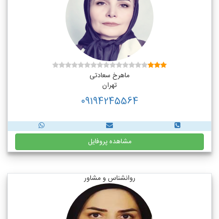
ماهرخ سعادتی
تهران
09194245564
مشاهده پروفایل
روانشناس و مشاور