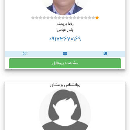
رضا برومند
بندر عباس
09173670169
مشاهده پروفایل
روانشناس و مشاور