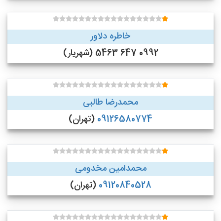
خاطره دلاور
0992 647 5463 (شهریار)
محمدرضا طالبی
09126580774
(تهران)
محمدامین مخدومی
09120840528
(تهران)