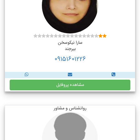
سارا نیکوسخن
بیرجند
09151601226
مشاهده پروفایل
روانشناس و مشاور