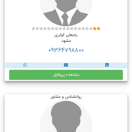
رجبعلی کوثری
مشهد
09364798800
مشاهده پروفایل
روانشناس و مشاور