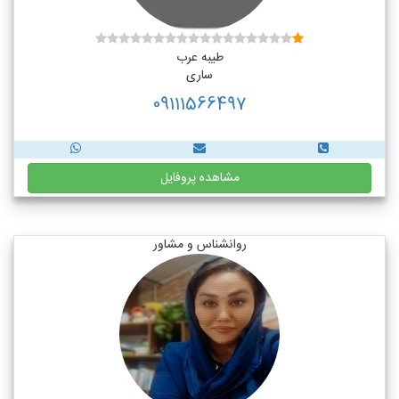
طیبه عرب
ساری
09111566497
مشاهده پروفایل
روانشناس و مشاور