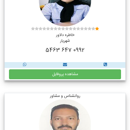
خاطره دلاور
شهریار
0992 647 5463
مشاهده پروفایل
روانشناس و مشاور