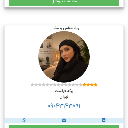
مشاهده پروفایل
روانشناس و مشاور
برکه فراست
تهران
09043143891