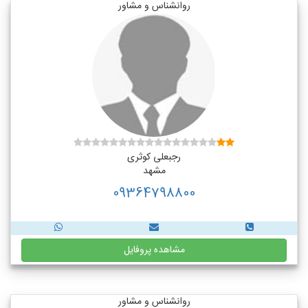
روانشناس و مشاور
رجبعلی کوثری
مشهد
09364798800
مشاهده پروفایل
روانشناس و مشاور