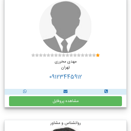
مهدی محرری
تهران
09123445912
مشاهده پروفایل
روانشناس و مشاور