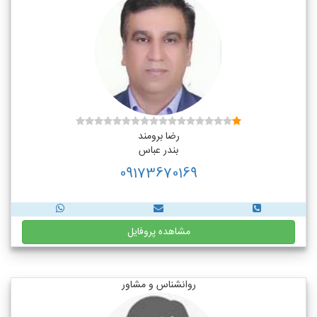
رضا برومند
بندر عباس
09173670169
مشاهده پروفایل
روانشناس و مشاور