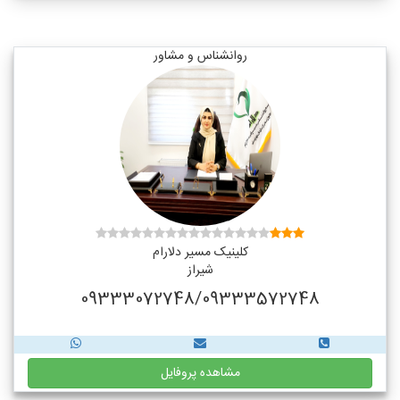
روانشناس و مشاور
کلینیک مسیر دلارام
شیراز
09333072748/09333572748
مشاهده پروفایل