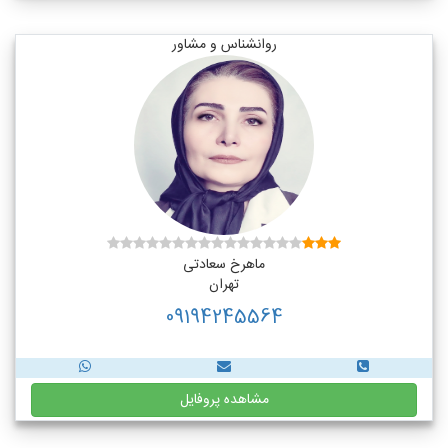
روانشناس و مشاور
ماهرخ سعادتی
تهران
09194245564
مشاهده پروفایل