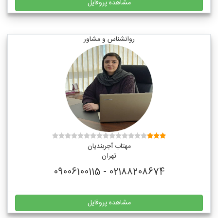
مشاهده پروفایل
روانشناس و مشاور
مهتاب آجربندیان
تهران
02188208674 - 09006100115
مشاهده پروفایل