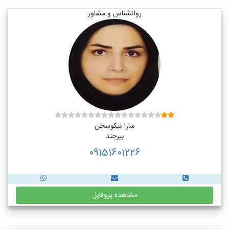
روانشناس و مشاور
سارا نیکوسخن
بیرجند
09151601226
مشاهده پروفایل