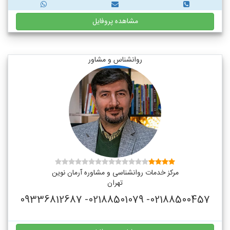
مشاهده پروفایل
روانشناس و مشاور
مرکز خدمات روانشناسی و مشاوره آرمان نوین
تهران
02188500457- 02188501079- 09336812687