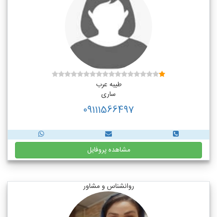
طیبه عرب
ساری
09111566497
مشاهده پروفایل
روانشناس و مشاور