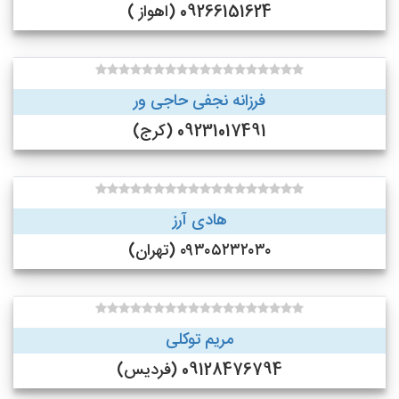
09266151624 (اهواز )
فرزانه نجفی حاجی ور
09231017491 (کرج)
هادی آرز
۰۹۳۰۵۲۳۲۰۳۰ (تهران)
مریم توکلی
09128476794 (فردیس)