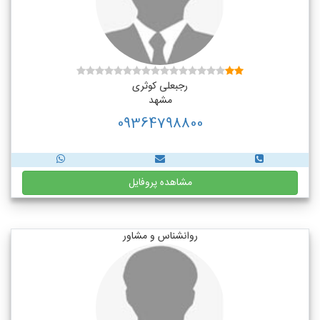
رجبعلی کوثری
مشهد
09364798800
مشاهده پروفایل
روانشناس و مشاور