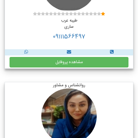
طیبه عرب
ساری
09111566497
مشاهده پروفایل
روانشناس و مشاور