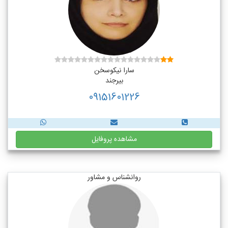
سارا نیکوسخن
بیرجند
09151601226
مشاهده پروفایل
روانشناس و مشاور