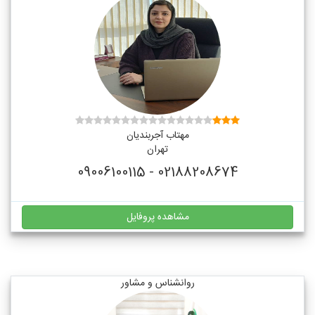
مهتاب آجربندیان
تهران
02188208674 - 09006100115
مشاهده پروفایل
روانشناس و مشاور