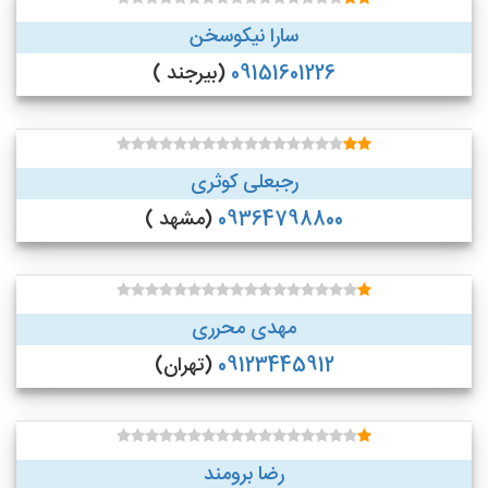
سارا نیکوسخن
09151601226
(بیرجند )
رجبعلی کوثری
09364798800
(مشهد )
مهدی محرری
09123445912
(تهران)
رضا برومند