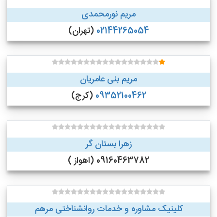
مریم نورمحمدی
02144265054
(تهران)
مریم بنی عامریان
09352100462
(کرج)
زهرا بستان گر
09160463782 (اهواز )
کلینیک مشاوره و خدمات روانشناختی مرهم