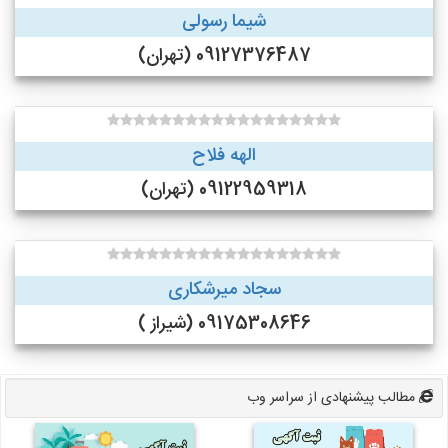
شیما رسولی
09127376487 (تهران)
الهه فلاح
09122959318 (تهران)
سجاد میرشکاری
09175308646 (شیراز )
مطالب پیشنهادی از سراسر وب