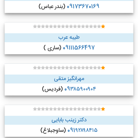
09173670169
(بندر عباس)
طیبه عرب
09111566497
(ساری )
مهرانگیز متقی
09۳۸۵۹۰۰۹۰۴
(فردیس)
دکتر زینب بابایی
091۹۲۸۹۸۴۱۵
(ساوجبلاغ)