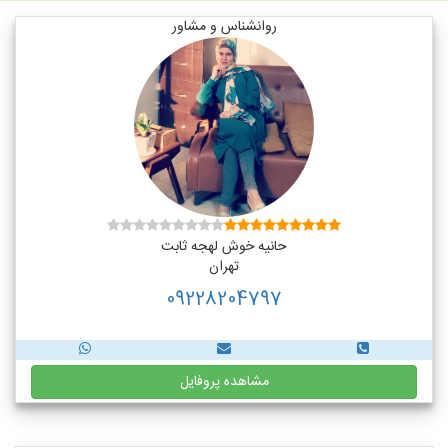
روانشناس و مشاور
حانیه خوش لهجه ثابت
تهران
09228204797
مشاهده پروفایل