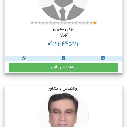
مهدی محرری
تهران
09123445912
مشاهده پروفایل
روانشناس و مشاور