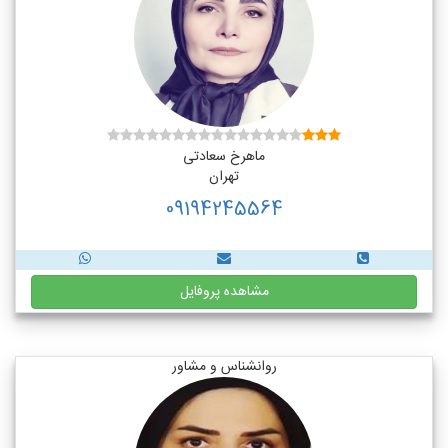
ماهرخ سعادتی
تهران
09194245564
مشاهده پروفایل
روانشناس و مشاور