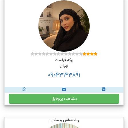
برکه فراست
تهران
09043143891
مشاهده پروفایل
روانشناس و مشاور