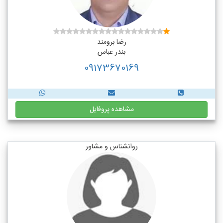
رضا برومند
بندر عباس
09173670169
مشاهده پروفایل
روانشناس و مشاور