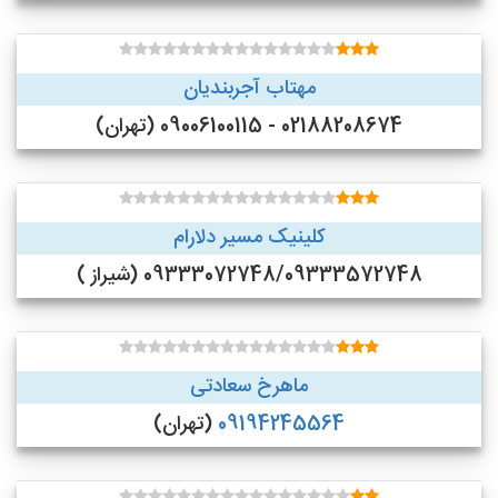
مهتاب آجربندیان
02188208674 - 09006100115 (تهران)
کلینیک مسیر دلارام
09333072748/09333572748 (شیراز )
ماهرخ سعادتی
09194245564
(تهران)