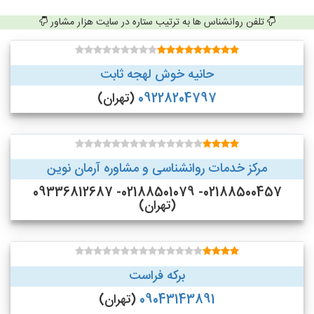
تلفن روانشناس ها به ترتیب ستاره در سایت هزار مشاور
حانیه خوش لهجه ثابت
09228204797
(تهران)
مرکز خدمات روانشناسی و مشاوره آرمان نوین
02188500457- 02188501079- 09336812687
(تهران)
برکه فراست
09043143891
(تهران)