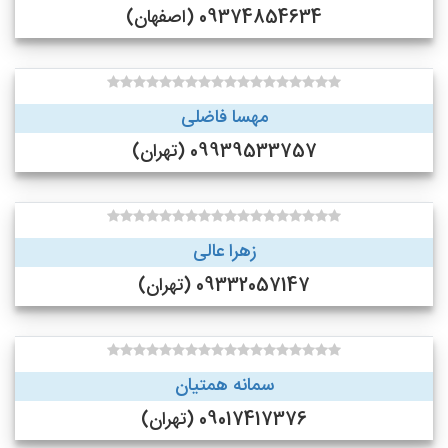
09374854634 (اصفهان)
مهسا فاضلی
09939533757 (تهران)
زهرا عالی
09332057147 (تهران)
سمانه همتیان
09017417376 (تهران)