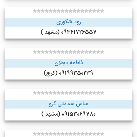
رویا شکوری
09361726557 (مشهد )
فاطمه باجلان
09199350239 (کرج)
عباس سعادتی گرو
09153069780 (مشهد )