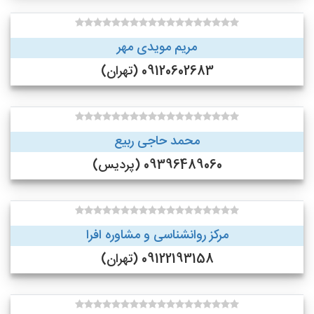
مریم مویدی مهر
09120602683 (تهران)
محمد حاجی ربیع
09396489060 (پردیس)
مرکز روانشناسی و مشاوره افرا
09122193158 (تهران)