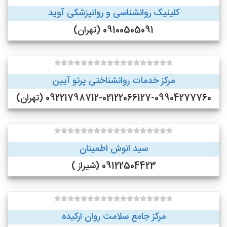
کلینیک روانشناسی و روانپزشکی آوید
09100505091 (تهران)
مرکز خدمات روانشناختی پرتو آیین
09221798712-02122066127-09904277760 (تهران)
سید انوش اطمینان
09122504423 (شیراز )
مرکز جامع سلامت روان ارکیده