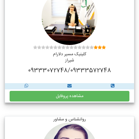
کلینیک مسیر دلارام
شیراز
09333072748/09333572748
مشاهده پروفایل
روانشناس و مشاور