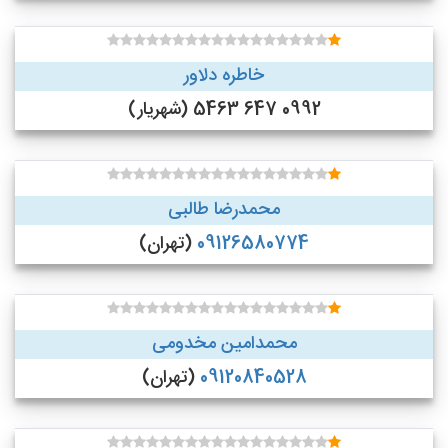
خاطره دلاور
0992 647 5463 (شهریار)
محمدرضا طالبی
09126580774
(تهران)
محمدامین مخدومی
09120840528
(تهران)