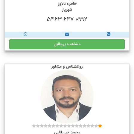
خاطره دلاور
شهریار
0992 647 5463
مشاهده پروفایل
روانشناس و مشاور
محمدرضا طالبی