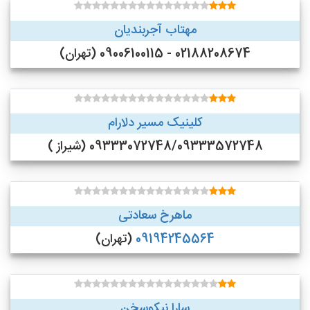
مهتاب آجربندیان
02188208674 - 09006100115 (تهران)
کلینیک مسیر دلارام
09333072748/09333572748 (شیراز )
ماهرخ سعادتی
09194245564
(تهران)
سارا نیکوسخن