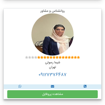
روانشناس و مشاور
شیما رسولی
تهران
09127376487
مشاهده پروفایل