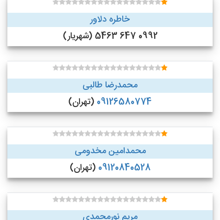
خاطره دلاور
0992 647 5463 (شهریار)
محمدرضا طالبی
09126580774
(تهران)
محمدامین مخدومی
09120840528
(تهران)
مریم نورمحمدی