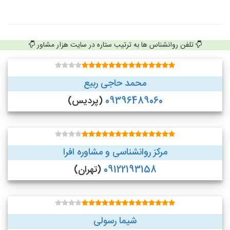
تلفن روانشناس ها به ترتیب ستاره در سایت هزار مشاور
محمد حاجی ربیع
09396489060
(پردیس)
مرکز روانشناسی و مشاوره افرا
09122193158
(تهران)
شیما رسولی