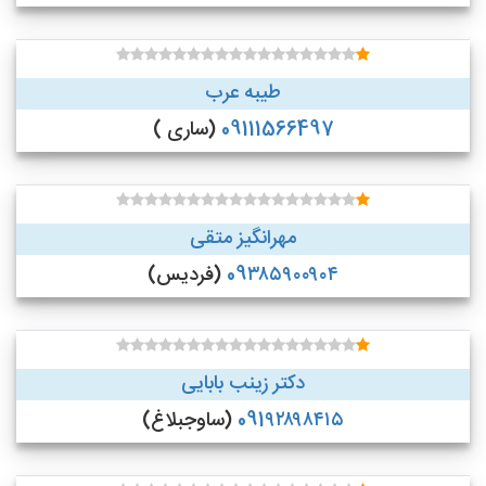
طیبه عرب
09111566497
(ساری )
مهرانگیز متقی
09۳۸۵۹۰۰۹۰۴
(فردیس)
دکتر زینب بابایی
091۹۲۸۹۸۴۱۵
(ساوجبلاغ)