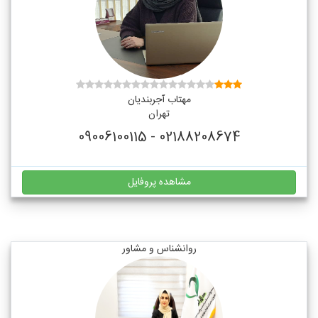
مهتاب آجربندیان
تهران
02188208674 - 09006100115
مشاهده پروفایل
روانشناس و مشاور