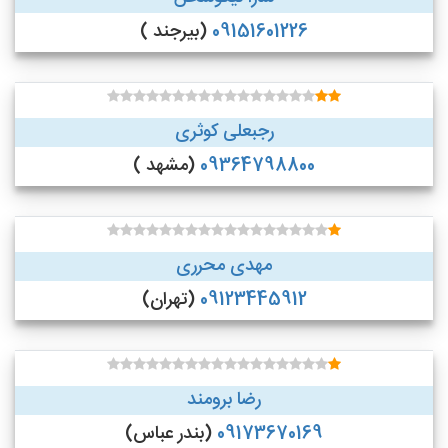
09151601226
(بیرجند )
رجبعلی کوثری
09364798800
(مشهد )
مهدی محرری
09123445912
(تهران)
رضا برومند
09173670169
(بندر عباس)