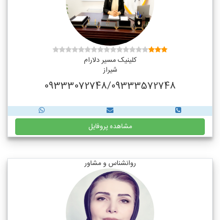
کلینیک مسیر دلارام
شیراز
09333072748/09333572748
مشاهده پروفایل
روانشناس و مشاور