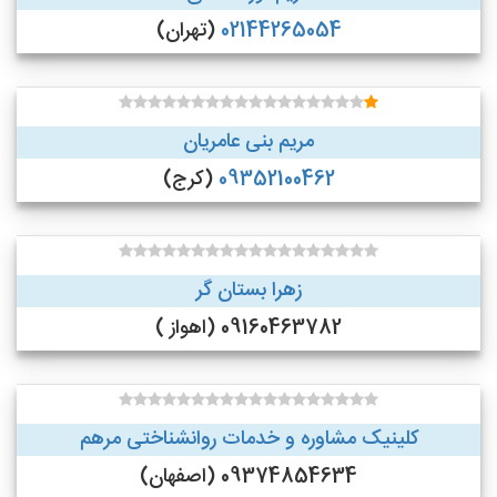
02144265054
(تهران)
مریم بنی عامریان
09352100462
(کرج)
زهرا بستان گر
09160463782 (اهواز )
کلینیک مشاوره و خدمات روانشناختی مرهم
09374854634 (اصفهان)