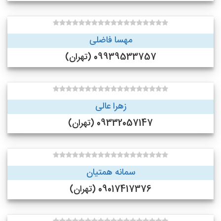
مهسا فاضلی
09939533757 (تهران)
زهرا عالی
09332057147 (تهران)
سمانه همتیان
09017417376 (تهران)