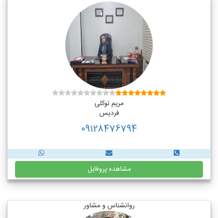
مریم توکلی
فردیس
09128476794
مشاهده پروفایل
روانشناس و مشاور