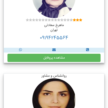
ماهرخ سعادتی
تهران
09194245564
مشاهده پروفایل
روانشناس و مشاور