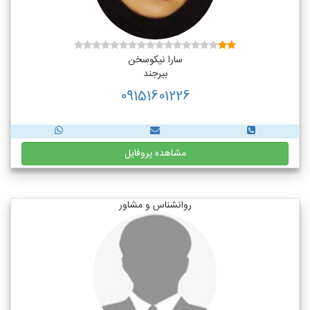
سارا نیکوسخن
بیرجند
09151601226
مشاهده پروفایل
روانشناس و مشاور