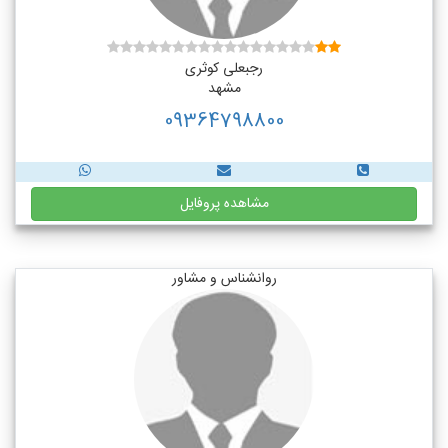
رجبعلی کوثری
مشهد
09364798800
مشاهده پروفایل
روانشناس و مشاور