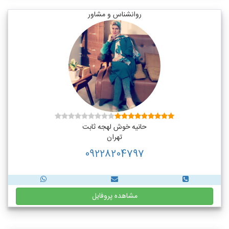
روانشناس و مشاور
حانیه خوش لهجه ثابت
تهران
09228204797
مشاهده پروفایل