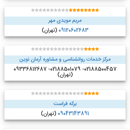
مریم مویدی مهر
09120602683
(تهران)
مرکز خدمات روانشناسی و مشاوره آرمان نوین
02188500457- 02188501079- 09336812687
(تهران)
برکه فراست
09043143891
(تهران)