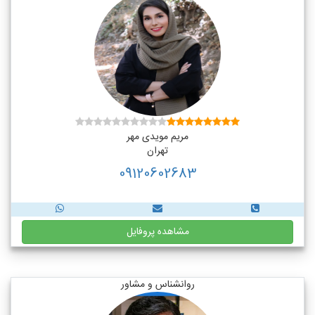
مریم مویدی مهر
تهران
09120602683
مشاهده پروفایل
روانشناس و مشاور