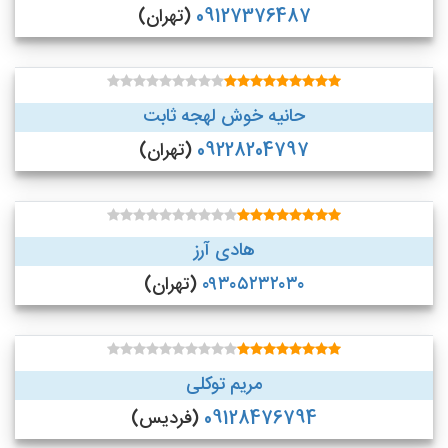
09127376487
(تهران)
حانیه خوش لهجه ثابت
09228204797
(تهران)
هادی آرز
۰۹۳۰۵۲۳۲۰۳۰
(تهران)
مریم توکلی
09128476794
(فردیس)