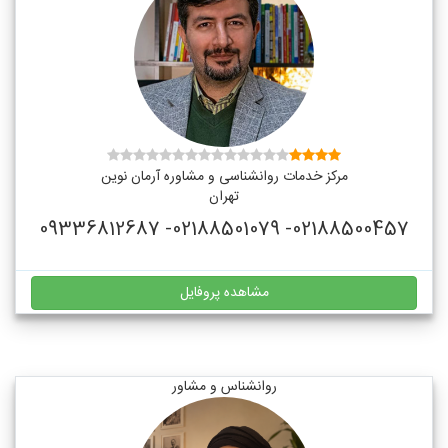
مرکز خدمات روانشناسی و مشاوره آرمان نوین
تهران
02188500457- 02188501079- 09336812687
مشاهده پروفایل
روانشناس و مشاور