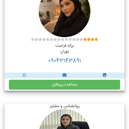
برکه فراست
تهران
09043143891
مشاهده پروفایل
روانشناس و مشاور