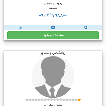
رجبعلی کوثری
مشهد
09364798800
مشاهده پروفایل
روانشناس و مشاور
مهدی محرری