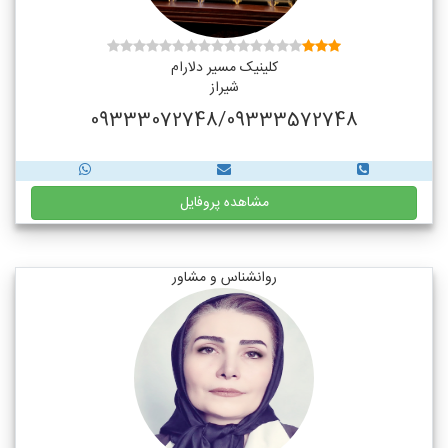
کلینیک مسیر دلارام
شیراز
09333072748/09333572748
مشاهده پروفایل
روانشناس و مشاور