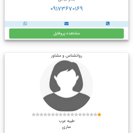
09173670169
مشاهده پروفایل
روانشناس و مشاور
طیبه عرب
ساری