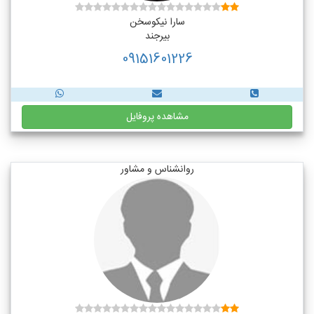
سارا نیکوسخن
بیرجند
09151601226
مشاهده پروفایل
روانشناس و مشاور