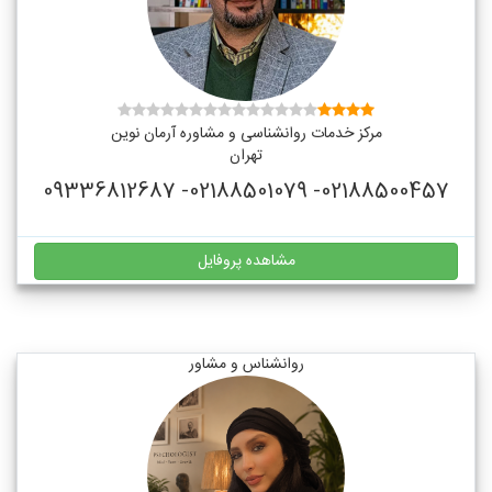
مرکز خدمات روانشناسی و مشاوره آرمان نوین
تهران
02188500457- 02188501079- 09336812687
مشاهده پروفایل
روانشناس و مشاور