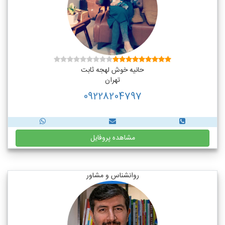
حانیه خوش لهجه ثابت
تهران
09228204797
مشاهده پروفایل
روانشناس و مشاور