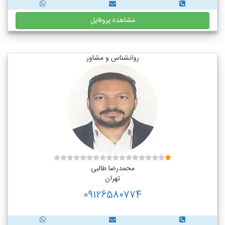
مشاهده پروفایل
روانشناس و مشاور
محمدرضا طالبی
تهران
09126580774