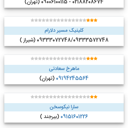
02188208674 - 09006100115 (تهران)
کلینیک مسیر دلارام
09333072748/09333572748 (شیراز )
ماهرخ سعادتی
09194245564
(تهران)
سارا نیکوسخن
09151601226
(بیرجند )