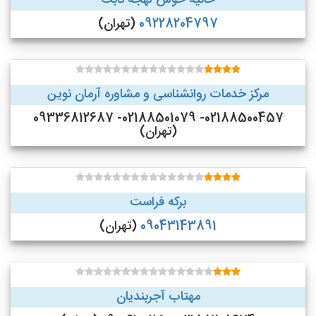
حانیه خوش لهجه ثابت
09228204797
(تهران)
مرکز خدمات روانشناسی و مشاوره آرمان نوین
02188500457- 02188501079- 09336812687
(تهران)
برکه فراست
09043143891
(تهران)
مهتاب آجربندیان