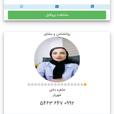
مشاهده پروفایل
روانشناس و مشاور
خاطره دلاور
شهریار
0992 647 5463