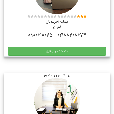
مهتاب آجربندیان
تهران
02188208674 - 09006100115
مشاهده پروفایل
روانشناس و مشاور