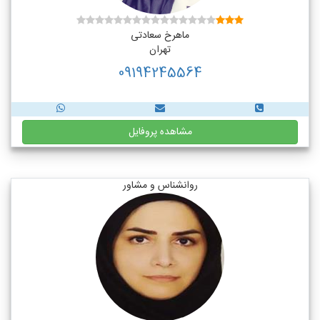
ماهرخ سعادتی
تهران
09194245564
مشاهده پروفایل
روانشناس و مشاور