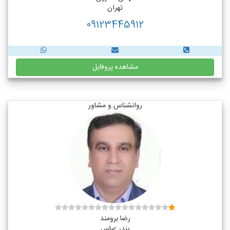
تهران
09123445912
مشاهده پروفایل
روانشناس و مشاور
رضا برومند
بندر عباس