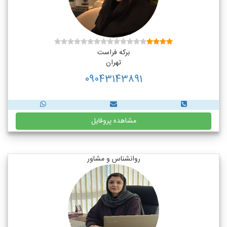
برکه فراست
تهران
09043143891
مشاهده پروفایل
روانشناس و مشاور