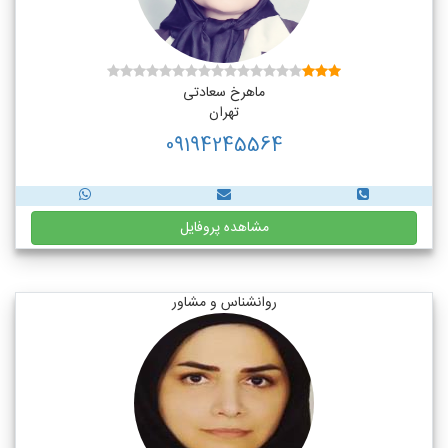
ماهرخ سعادتی
تهران
09194245564
مشاهده پروفایل
روانشناس و مشاور