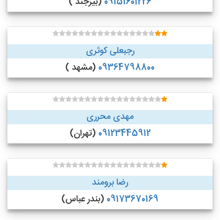
09151601226
(بیرجند )
رجبعلی کوثری
09364798800
(مشهد )
مهدی محرری
09123445912
(تهران)
رضا برومند
09173670169
(بندر عباس)