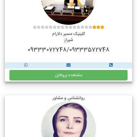
کلینیک مسیر دلارام
شیراز
09333072748/09333572748
مشاهده پروفایل
روانشناس و مشاور