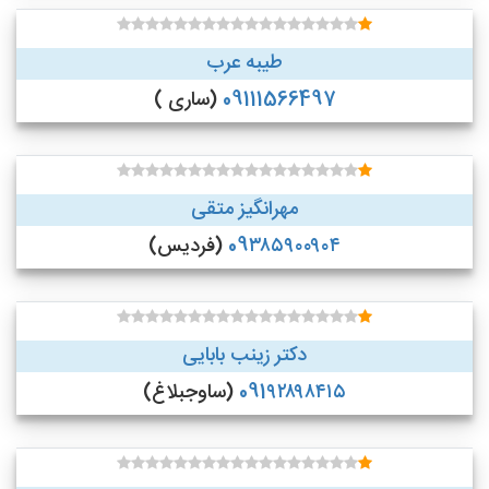
طیبه عرب
09111566497
(ساری )
مهرانگیز متقی
09۳۸۵۹۰۰۹۰۴
(فردیس)
دکتر زینب بابایی
091۹۲۸۹۸۴۱۵
(ساوجبلاغ)