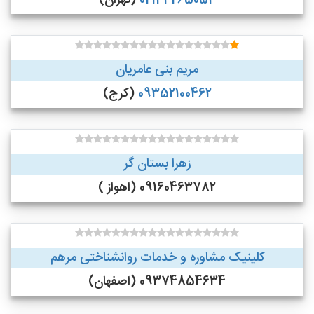
02144265054
(تهران)
مریم بنی عامریان
09352100462
(کرج)
زهرا بستان گر
09160463782 (اهواز )
کلینیک مشاوره و خدمات روانشناختی مرهم
09374854634 (اصفهان)