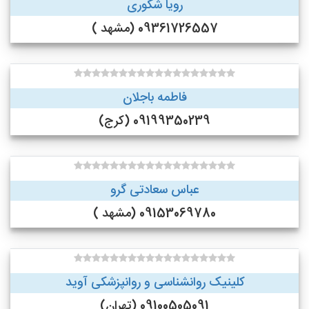
رویا شکوری
09361726557 (مشهد )
فاطمه باجلان
09199350239 (کرج)
عباس سعادتی گرو
09153069780 (مشهد )
کلینیک روانشناسی و روانپزشکی آوید
09100505091 (تهران)