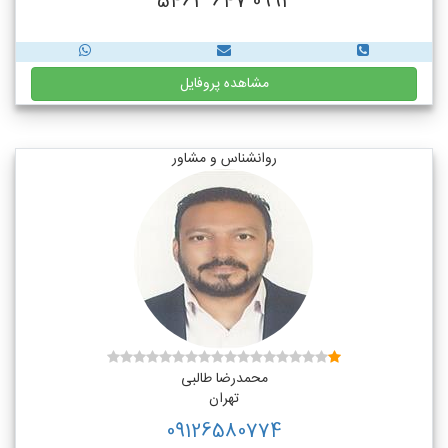
0992 647 5463
مشاهده پروفایل
روانشناس و مشاور
محمدرضا طالبی
تهران
09126580774