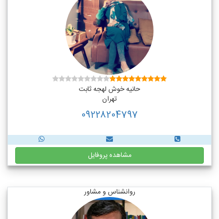
حانیه خوش لهجه ثابت
تهران
09228204797
مشاهده پروفایل
روانشناس و مشاور