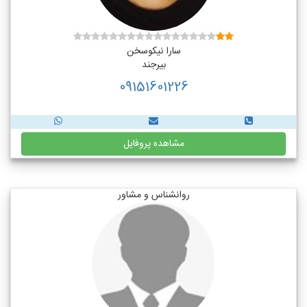
سارا نیکوسخن
بیرجند
09151601226
مشاهده پروفایل
روانشناس و مشاور