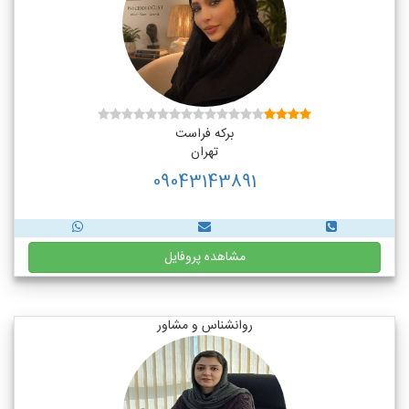
برکه فراست
تهران
09043143891
مشاهده پروفایل
روانشناس و مشاور