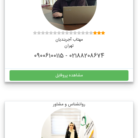
مهتاب آجربندیان
تهران
02188208674 - 09006100115
مشاهده پروفایل
روانشناس و مشاور