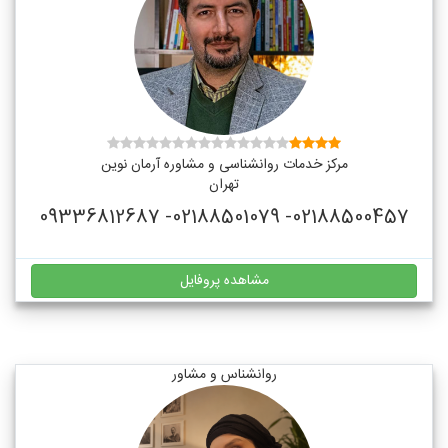
مرکز خدمات روانشناسی و مشاوره آرمان نوین
تهران
02188500457- 02188501079- 09336812687
مشاهده پروفایل
روانشناس و مشاور