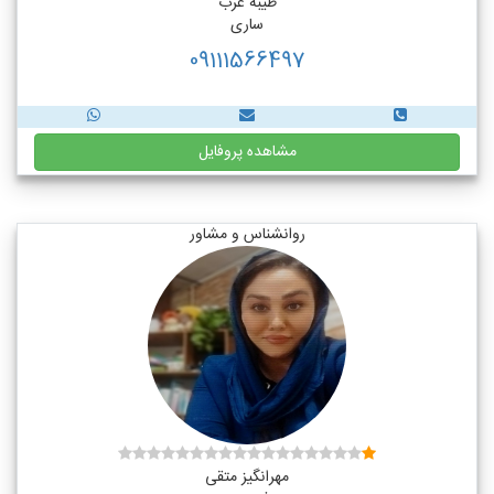
طیبه عرب
ساری
09111566497
مشاهده پروفایل
روانشناس و مشاور
مهرانگیز متقی