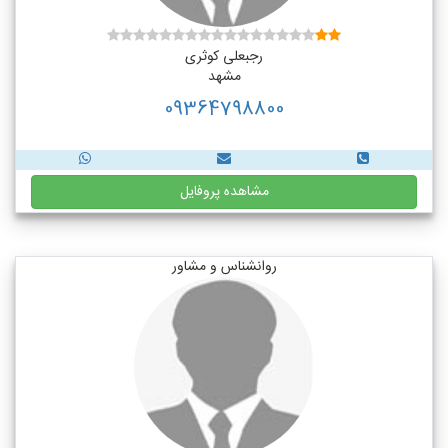
رجبعلی کوثری
مشهد
09364798800
مشاهده پروفایل
روانشناس و مشاور