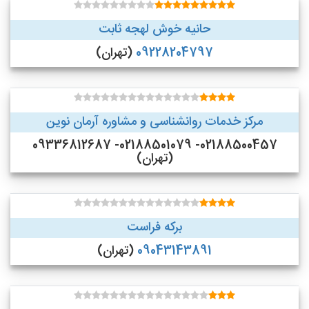
حانیه خوش لهجه ثابت
09228204797
(تهران)
مرکز خدمات روانشناسی و مشاوره آرمان نوین
02188500457- 02188501079- 09336812687
(تهران)
برکه فراست
09043143891
(تهران)