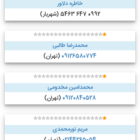
خاطره دلاور
0992 647 5463 (شهریار)
محمدرضا طالبی
09126580774
(تهران)
محمدامین مخدومی
09120840528
(تهران)
مریم نورمحمدی