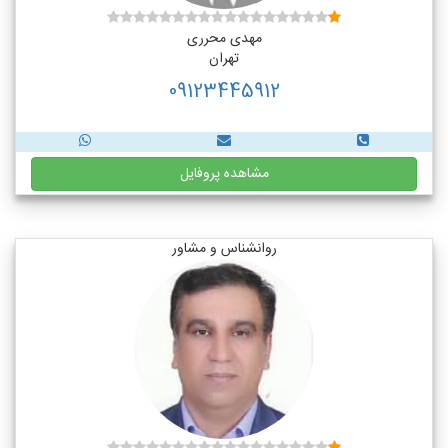
مهدی محرری
تهران
09123445912
مشاهده پروفایل
روانشناس و مشاور