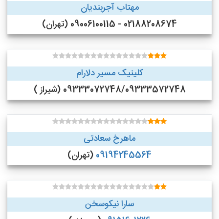
مهتاب آجربندیان
02188208674 - 09006100115 (تهران)
کلینیک مسیر دلارام
09333072748/09333572748 (شیراز )
ماهرخ سعادتی
09194245564
(تهران)
سارا نیکوسخن