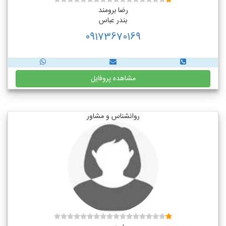
رضا برومند
بندر عباس
09173670169
مشاهده پروفایل
روانشناس و مشاور