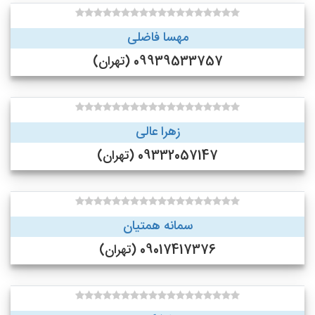
مهسا فاضلی
09939533757 (تهران)
زهرا عالی
09332057147 (تهران)
سمانه همتیان
09017417376 (تهران)