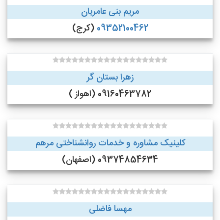
مریم بنی عامریان
09352100462
(کرج)
زهرا بستان گر
09160463782 (اهواز )
کلینیک مشاوره و خدمات روانشناختی مرهم
09374854634 (اصفهان)
مهسا فاضلی