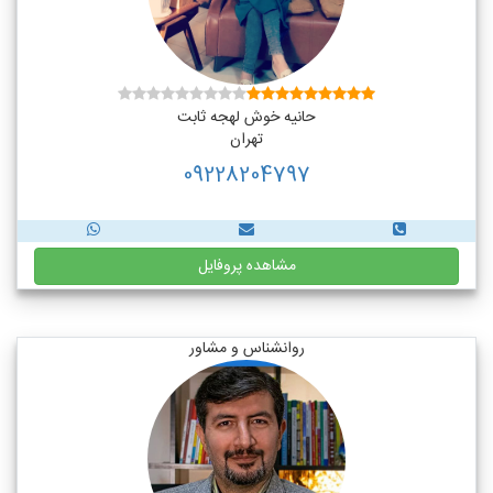
حانیه خوش لهجه ثابت
تهران
09228204797
مشاهده پروفایل
روانشناس و مشاور