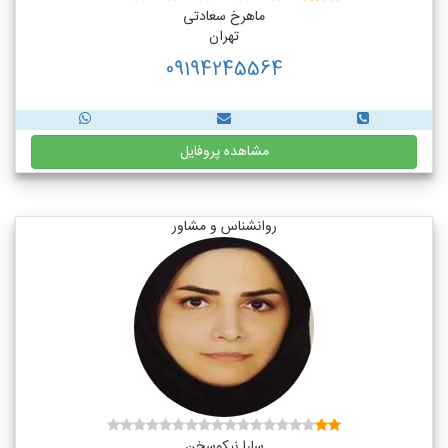
ماهرخ سعادتی
تهران
09194245564
مشاهده پروفایل
روانشناس و مشاور
سارا نیکوسخن