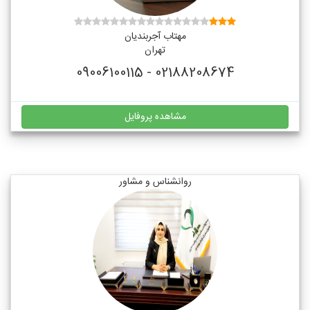
مهتاب آجربندیان
تهران
02188208674 - 09006100115
مشاهده پروفایل
روانشناس و مشاور