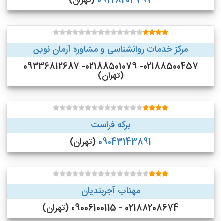
09228204797
(تهران)
مرکز خدمات روانشناسی و مشاوره آرمان نوین
02188500457- 02188501079- 09336812687
(تهران)
برکه فراست
09043143891
(تهران)
مهتاب آجربندیان
02188208674 - 09006100115 (تهران)