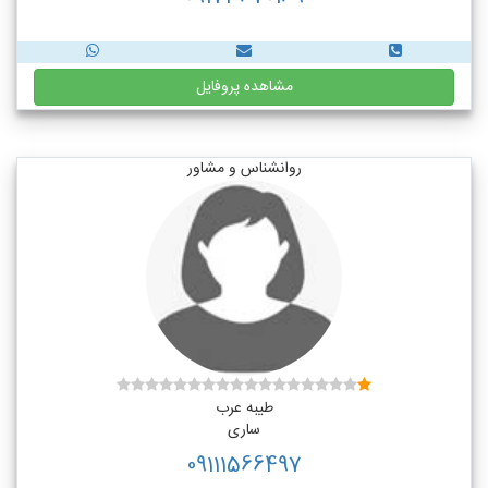
مشاهده پروفایل
روانشناس و مشاور
طیبه عرب
ساری
09111566497