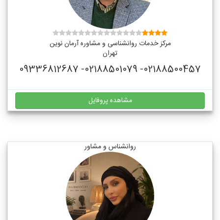
مرکز خدمات روانشناسی و مشاوره آرمان نوین
تهران
02188500457- 02188501079- 09336812687
مشاهده پروفایل
روانشناس و مشاور