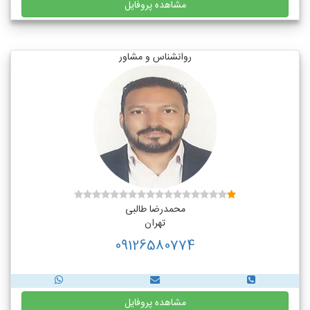
مشاهده پروفایل
روانشناس و مشاور
محمدرضا طالبی
تهران
09126580774
مشاهده پروفایل