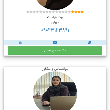
برکه فراست
تهران
09043143891
مشاهده پروفایل
روانشناس و مشاور