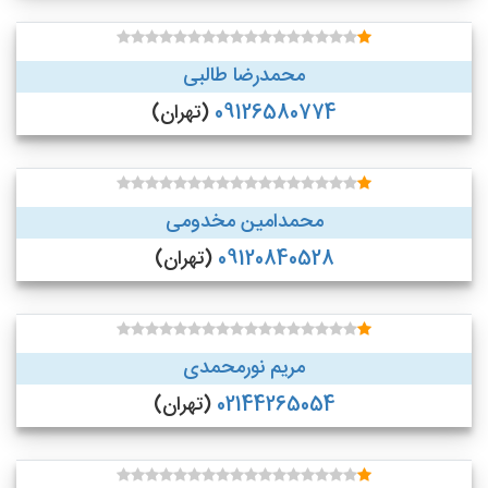
محمدرضا طالبی
09126580774
(تهران)
محمدامین مخدومی
09120840528
(تهران)
مریم نورمحمدی
02144265054
(تهران)