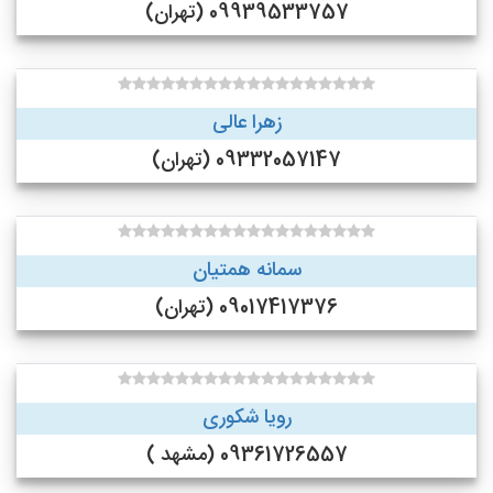
09939533757 (تهران)
زهرا عالی
09332057147 (تهران)
سمانه همتیان
09017417376 (تهران)
رویا شکوری
09361726557 (مشهد )