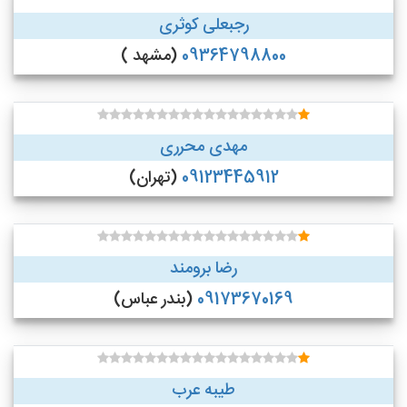
رجبعلی کوثری
09364798800
(مشهد )
مهدی محرری
09123445912
(تهران)
رضا برومند
09173670169
(بندر عباس)
طیبه عرب