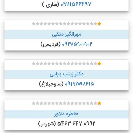
09111566497
(ساری )
مهرانگیز متقی
09۳۸۵۹۰۰۹۰۴
(فردیس)
دکتر زینب بابایی
091۹۲۸۹۸۴۱۵
(ساوجبلاغ)
خاطره دلاور
0992 647 5463 (شهریار)