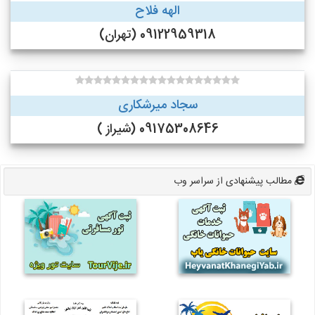
الهه فلاح
09122959318 (تهران)
سجاد میرشکاری
09175308646 (شیراز )
مطالب پیشنهادی از سراسر وب