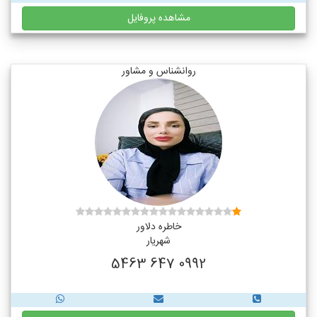
مشاهده پروفایل
روانشناس و مشاور
خاطره دلاور
شهریار
0992 647 5463