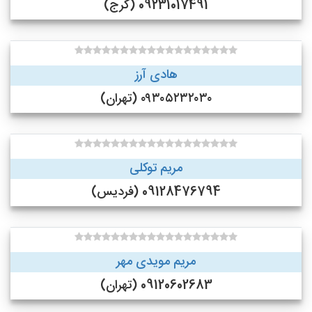
09231017491 (کرج)
هادی آرز
۰۹۳۰۵۲۳۲۰۳۰ (تهران)
مریم توکلی
09128476794 (فردیس)
مریم مویدی مهر
09120602683 (تهران)