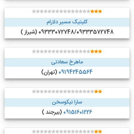
کلینیک مسیر دلارام
09333072748/09333572748 (شیراز )
ماهرخ سعادتی
09194245564
(تهران)
سارا نیکوسخن
09151601226
(بیرجند )