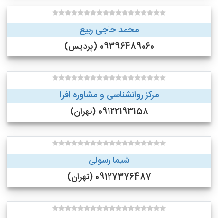
محمد حاجی ربیع
09396489060 (پردیس)
مرکز روانشناسی و مشاوره افرا
09122193158 (تهران)
شیما رسولی
09127376487 (تهران)