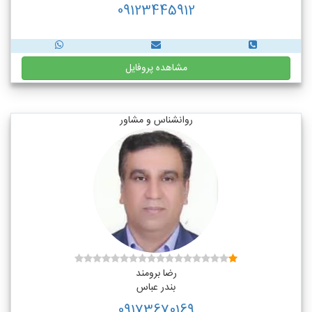
09123445912
مشاهده پروفایل
روانشناس و مشاور
رضا برومند
بندر عباس
09173670169