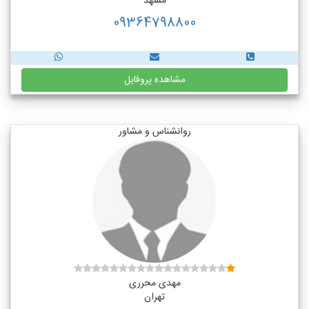
مشهد
09364798800
مشاهده پروفایل
روانشناس و مشاور
مهدی محرری
تهران