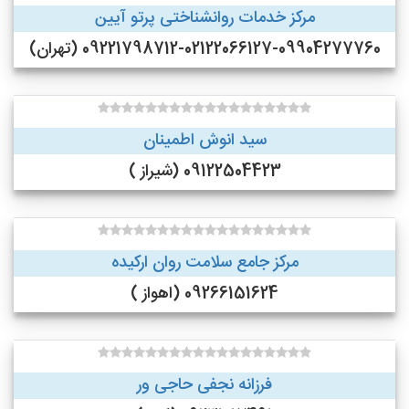
مرکز خدمات روانشناختی پرتو آیین
09221798712-02122066127-09904277760 (تهران)
سید انوش اطمینان
09122504423 (شیراز )
مرکز جامع سلامت روان ارکیده
09266151624 (اهواز )
فرزانه نجفی حاجی ور