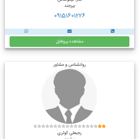
بیرجند
09151601226
مشاهده پروفایل
روانشناس و مشاور
رجبعلی کوثری