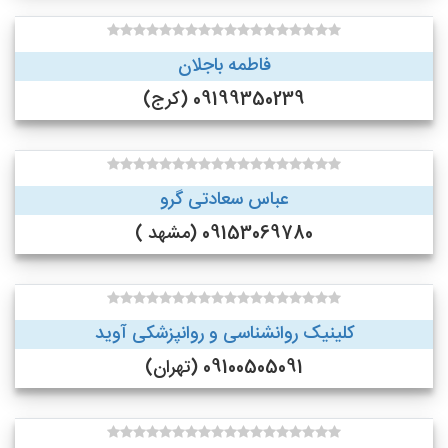
فاطمه باجلان
09199350239 (کرج)
عباس سعادتی گرو
09153069780 (مشهد )
کلینیک روانشناسی و روانپزشکی آوید
09100505091 (تهران)