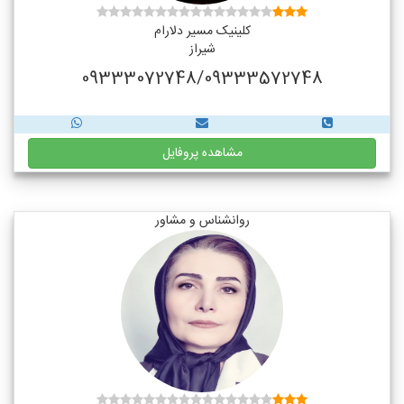
کلینیک مسیر دلارام
شیراز
09333072748/09333572748
مشاهده پروفایل
روانشناس و مشاور