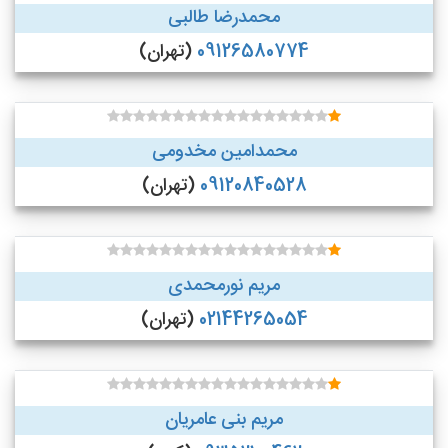
محمدرضا طالبی
09126580774
(تهران)
محمدامین مخدومی
09120840528
(تهران)
مریم نورمحمدی
02144265054
(تهران)
مریم بنی عامریان