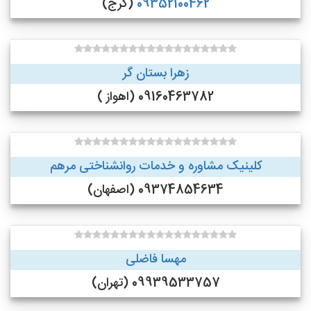
09352100462
(کرج)
زهرا بستان گر
09160463782 (اهواز )
کلینیک مشاوره و خدمات روانشناختی مرهم
09374854634 (اصفهان)
مهسا فاضلی
09939533757 (تهران)