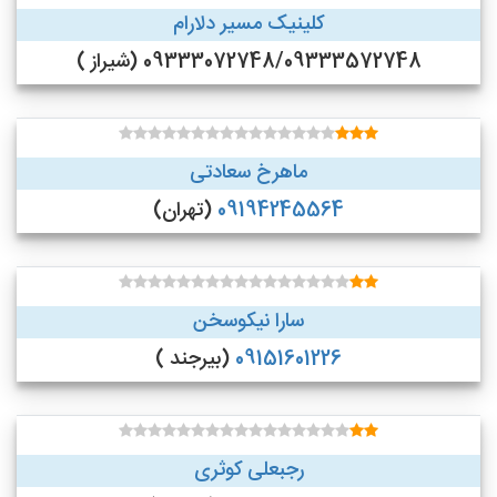
کلینیک مسیر دلارام
09333072748/09333572748 (شیراز )
ماهرخ سعادتی
09194245564
(تهران)
سارا نیکوسخن
09151601226
(بیرجند )
رجبعلی کوثری