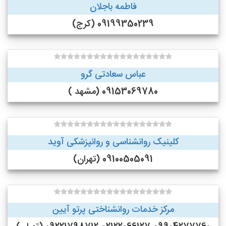
فاطمه باجلان
09199350239 (کرج)
عباس سعادتی گرو
09153069780 (مشهد )
کلینیک روانشناسی و روانپزشکی آوید
09100505091 (تهران)
مرکز خدمات روانشناختی پرتو آیین