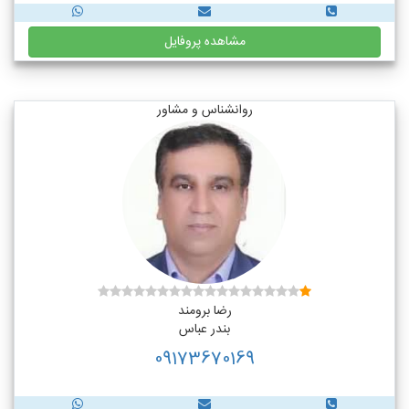
مشاهده پروفایل
روانشناس و مشاور
رضا برومند
بندر عباس
09173670169