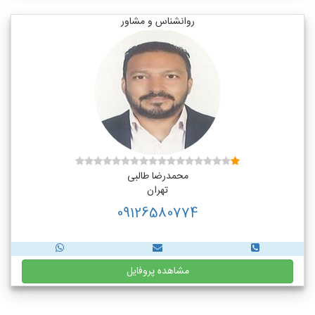
روانشناس و مشاور
محمدرضا طالبی
تهران
09126580774
مشاهده پروفایل