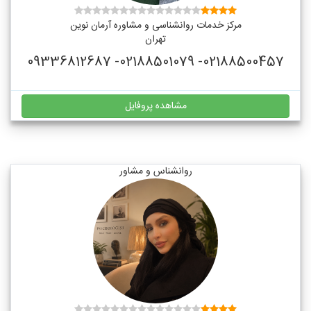
مرکز خدمات روانشناسی و مشاوره آرمان نوین
تهران
02188500457- 02188501079- 09336812687
مشاهده پروفایل
روانشناس و مشاور