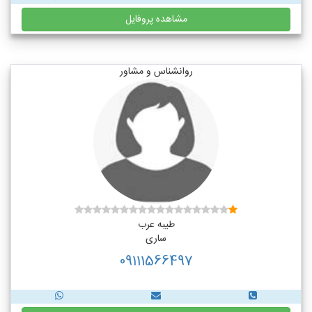
مشاهده پروفایل
روانشناس و مشاور
طیبه عرب
ساری
09111566497