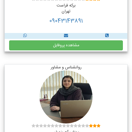
برکه فراست
تهران
09043143891
مشاهده پروفایل
روانشناس و مشاور