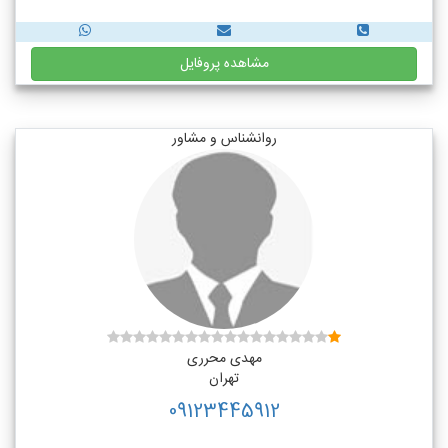
مشاهده پروفایل
روانشناس و مشاور
مهدی محرری
تهران
09123445912