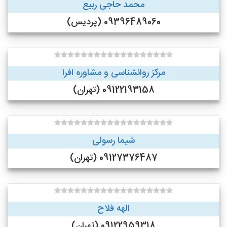
محمد حاجی ربیع
09396489060 (پردیس)
مرکز روانشناسی و مشاوره افرا
09122193158 (تهران)
شیما رسولی
09127376487 (تهران)
الهه فلاح
09122959318 (تهران)