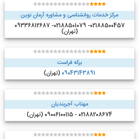
مرکز خدمات روانشناسی و مشاوره آرمان نوین
02188500457- 02188501079- 09336812687
(تهران)
برکه فراست
09043143891
(تهران)
مهتاب آجربندیان
02188208674 - 09006100115 (تهران)