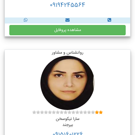
09194245564
مشاهده پروفایل
روانشناس و مشاور
سارا نیکوسخن
بیرجند