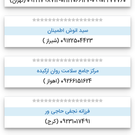
09221798712-02122066127-09904277760 (تهران)
سید انوش اطمینان
09122504423 (شیراز )
مرکز جامع سلامت روان ارکیده
09266151624 (اهواز )
فرزانه نجفی حاجی ور
09231017491 (کرج)