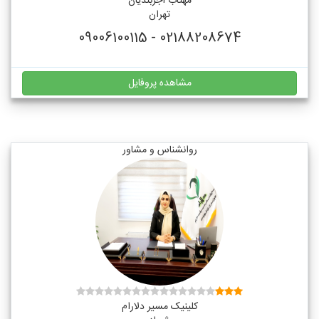
مهتاب آجربندیان
تهران
02188208674 - 09006100115
مشاهده پروفایل
روانشناس و مشاور
کلینیک مسیر دلارام