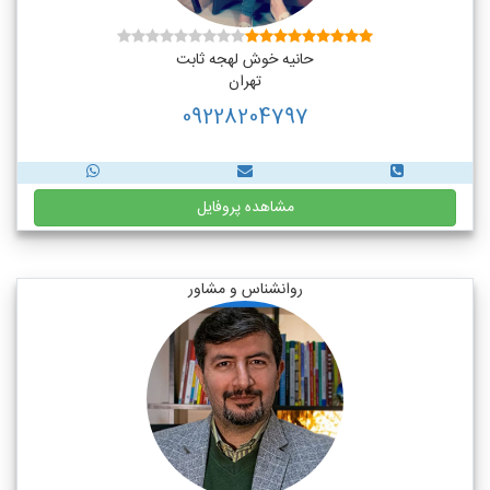
حانیه خوش لهجه ثابت
تهران
09228204797
مشاهده پروفایل
روانشناس و مشاور