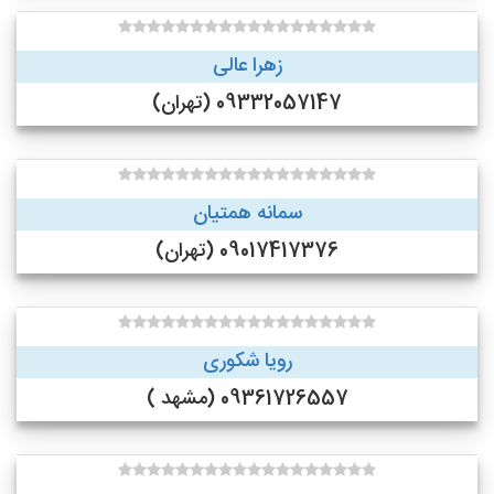
زهرا عالی
09332057147 (تهران)
سمانه همتیان
09017417376 (تهران)
رویا شکوری
09361726557 (مشهد )