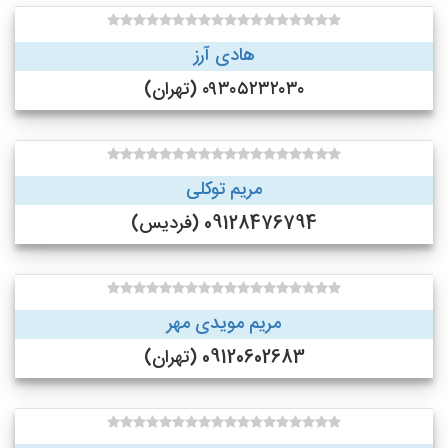
هادی آرز
۰۹۳۰۵۲۳۲۰۳۰ (تهران)
مریم توکلی
09128476794 (فردیس)
مریم مویدی مهر
09120602683 (تهران)