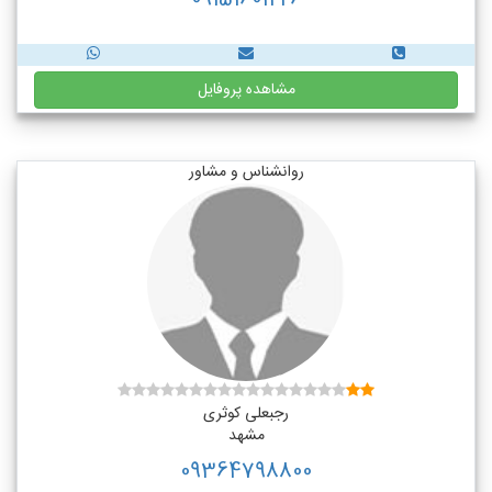
09151601226
مشاهده پروفایل
روانشناس و مشاور
رجبعلی کوثری
مشهد
09364798800