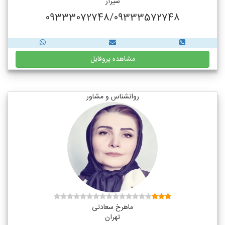
شیراز
09333072748/09333572748
مشاهده پروفایل
روانشناس و مشاور
ماهرخ سعادتی
تهران