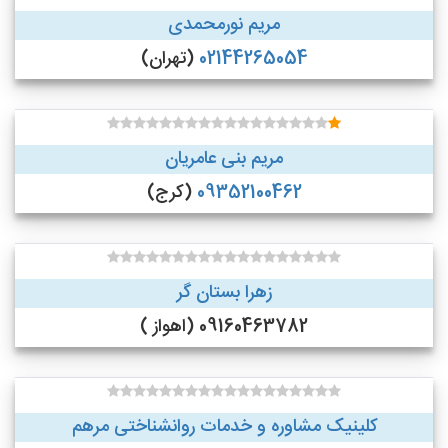
مریم نورمحمدی
02144265054
(تهران)
مریم بنی عامریان
09352100462
(کرج)
زهرا بستان گر
09160463782 (اهواز )
کلینیک مشاوره و خدمات روانشناختی مرهم