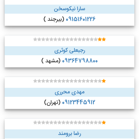
سارا نیکوسخن
09151601226
(بیرجند )
رجبعلی کوثری
09364798800
(مشهد )
مهدی محرری
09123445912
(تهران)
رضا برومند