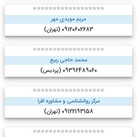
مریم مویدی مهر
09120602683 (تهران)
محمد حاجی ربیع
09396489060 (پردیس)
مرکز روانشناسی و مشاوره افرا
09122193158 (تهران)