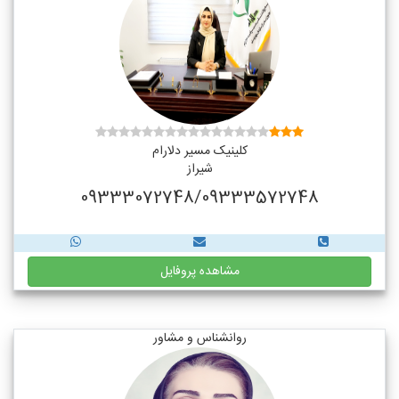
کلینیک مسیر دلارام
شیراز
09333072748/09333572748
مشاهده پروفایل
روانشناس و مشاور