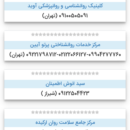
کلینیک روانشناسی و روانپزشکی آوید
09100505091 (تهران)
مرکز خدمات روانشناختی پرتو آیین
09221798712-02122066127-09904277760 (تهران)
سید انوش اطمینان
09122504423 (شیراز )
مرکز جامع سلامت روان ارکیده