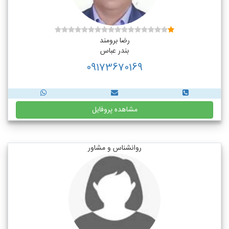
رضا برومند
بندر عباس
09173670169
مشاهده پروفایل
روانشناس و مشاور