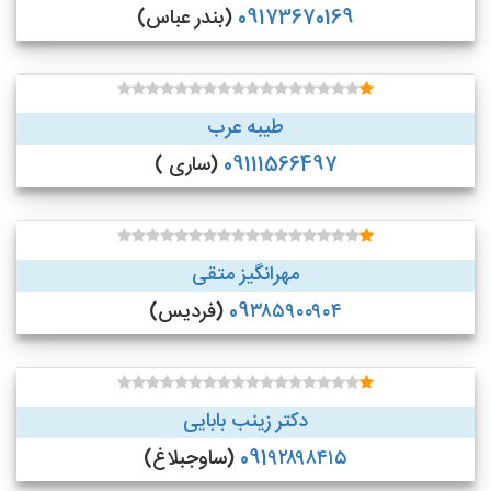
09173670169
(بندر عباس)
طیبه عرب
09111566497
(ساری )
مهرانگیز متقی
09۳۸۵۹۰۰۹۰۴
(فردیس)
دکتر زینب بابایی
091۹۲۸۹۸۴۱۵
(ساوجبلاغ)