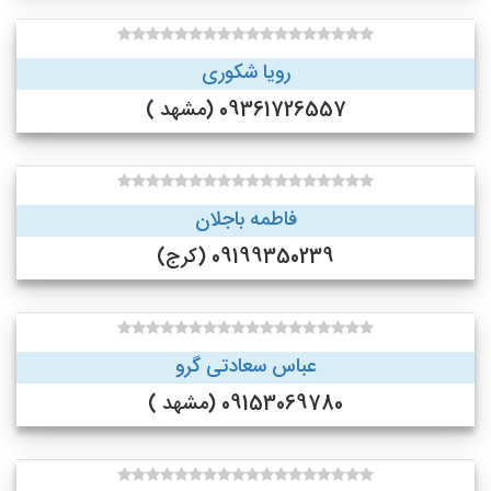
رویا شکوری
09361726557 (مشهد )
فاطمه باجلان
09199350239 (کرج)
عباس سعادتی گرو
09153069780 (مشهد )