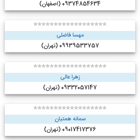
09374854634 (اصفهان)
مهسا فاضلی
09939533757 (تهران)
زهرا عالی
09332057147 (تهران)
سمانه همتیان
09017417376 (تهران)