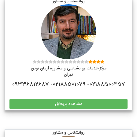
روانشناس و مشاور
مرکز خدمات روانشناسی و مشاوره آرمان نوین
تهران
02188500457- 02188501079- 09336812687
مشاهده پروفایل
روانشناس و مشاور