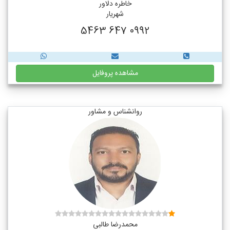
خاطره دلاور
شهریار
0992 647 5463
مشاهده پروفایل
روانشناس و مشاور
محمدرضا طالبی