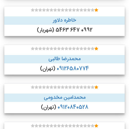
خاطره دلاور
0992 647 5463 (شهریار)
محمدرضا طالبی
09126580774
(تهران)
محمدامین مخدومی
09120840528
(تهران)