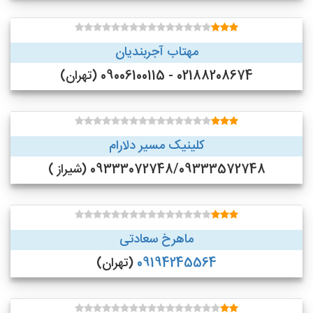
مهتاب آجربندیان
02188208674 - 09006100115 (تهران)
کلینیک مسیر دلارام
09333072748/09333572748 (شیراز )
ماهرخ سعادتی
09194245564
(تهران)