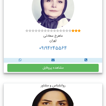
ماهرخ سعادتی
تهران
09194245564
مشاهده پروفایل
روانشناس و مشاور