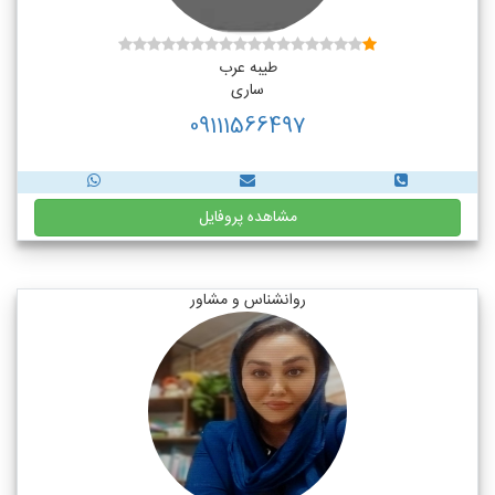
طیبه عرب
ساری
09111566497
مشاهده پروفایل
روانشناس و مشاور