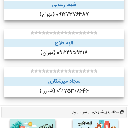
شیما رسولی
09127376487 (تهران)
الهه فلاح
09122959318 (تهران)
سجاد میرشکاری
09175308646 (شیراز )
مطالب پیشنهادی از سراسر وب