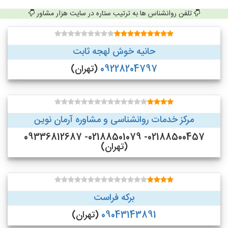
تلفن روانشناس ها به ترتیب ستاره در سایت هزار مشاور
حانیه خوش لهجه ثابت
09228204797
(تهران)
مرکز خدمات روانشناسی و مشاوره آرمان نوین
02188500457- 02188501079- 09336812687
(تهران)
برکه فراست
09043143891
(تهران)