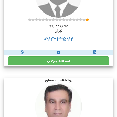
مهدی محرری
تهران
09123445912
مشاهده پروفایل
روانشناس و مشاور