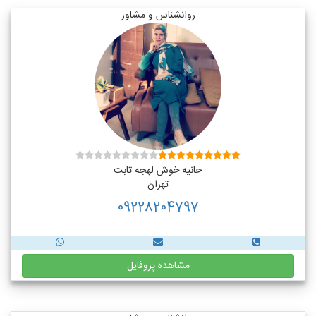
روانشناس و مشاور
حانیه خوش لهجه ثابت
تهران
09228204797
مشاهده پروفایل