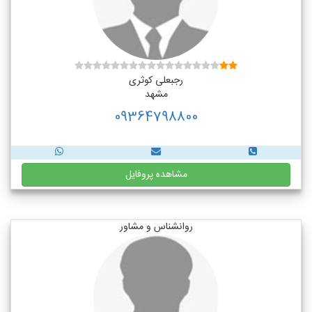
رجبعلی کوثری
مشهد
09364798800
مشاهده پروفایل
روانشناس و مشاور