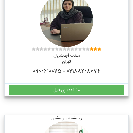
مهتاب آجربندیان
تهران
02188208674 - 09006100115
مشاهده پروفایل
روانشناس و مشاور