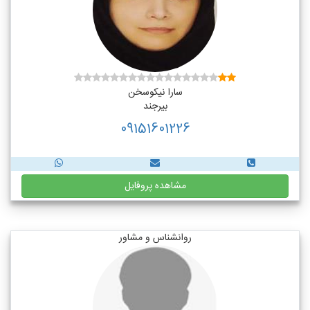
سارا نیکوسخن
بیرجند
09151601226
مشاهده پروفایل
روانشناس و مشاور