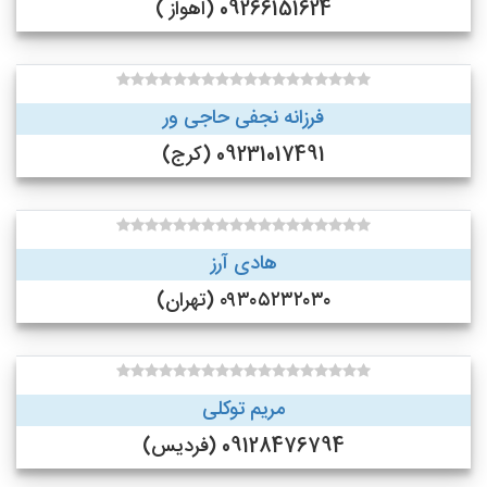
09266151624 (اهواز )
فرزانه نجفی حاجی ور
09231017491 (کرج)
هادی آرز
۰۹۳۰۵۲۳۲۰۳۰ (تهران)
مریم توکلی
09128476794 (فردیس)