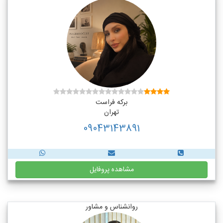
برکه فراست
تهران
09043143891
مشاهده پروفایل
روانشناس و مشاور