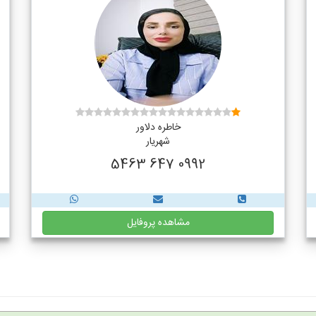
خاطره دلاور
شهریار
0992 647 5463
مشاهده پروفایل