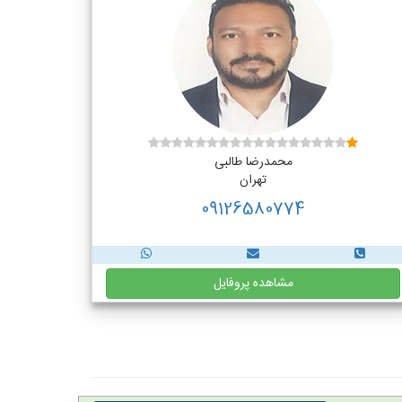
محمدرضا طالبی
تهران
09126580774
مشاهده پروفایل