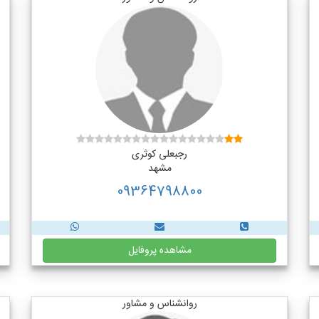
رجبعلی کوثری
مشهد
09364798800
مشاهده پروفایل
روانشناس و مشاور