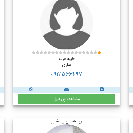
طیبه عرب
ساری
09111566497
مشاهده پروفایل
روانشناس و مشاور