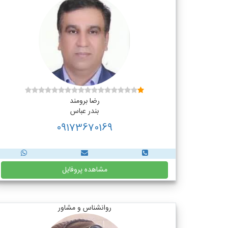
رضا برومند
بندر عباس
09173670169
مشاهده پروفایل
روانشناس و مشاور