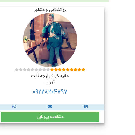
روانشناس و مشاور
حانیه خوش لهجه ثابت
تهران
09228204797
مشاهده پروفایل