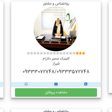
روانشناس و مشاور
کلینیک مسیر دلارام
شیراز
09333072748/09333572748
مشاهده پروفایل
روانشناس و مشاور