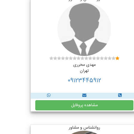
مهدی محرری
تهران
09123445912
مشاهده پروفایل
روانشناس و مشاور