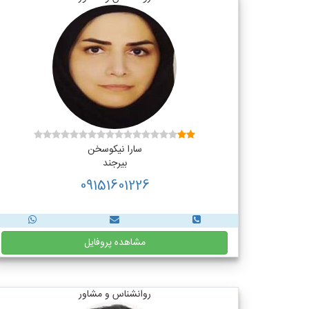
سارا نیکوسخن
بیرجند
09151601226
مشاهده پروفایل
روانشناس و مشاور