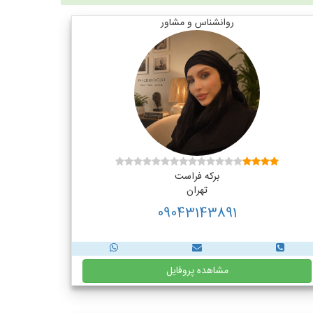
روانشناس و مشاور
برکه فراست
تهران
09043143891
مشاهده پروفایل