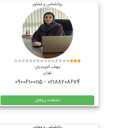
روانشناس و مشاور
مهتاب آجربندیان
تهران
02188208674 - 09006100115
مشاهده پروفایل
روانشناس و مشاور