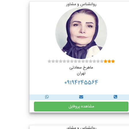
روانشناس و مشاور
ماهرخ سعادتی
تهران
09194245564
مشاهده پروفایل
روانشناس و مشاور