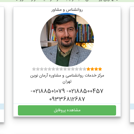
روانشناس و مشاور
مرکز خدمات روانشناسی و مشاوره آرمان نوین
تهران
02188500457- 02188501079-
09336812687
مشاهده پروفایل