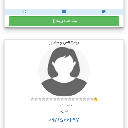
مشاهده پروفایل
روانشناس و مشاور
طیبه عرب
ساری
09111566497