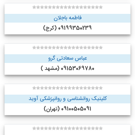
فاطمه باجلان
09199350239 (کرج)
عباس سعادتی گرو
09153069780 (مشهد )
کلینیک روانشناسی و روانپزشکی آوید
09100505091 (تهران)