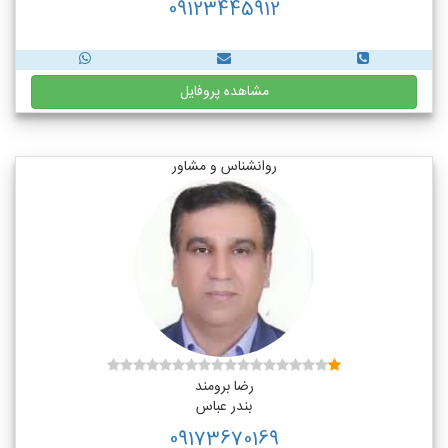
09123445912
مشاهده پروفایل
روانشناس و مشاور
رضا برومند
بندر عباس
09173670169