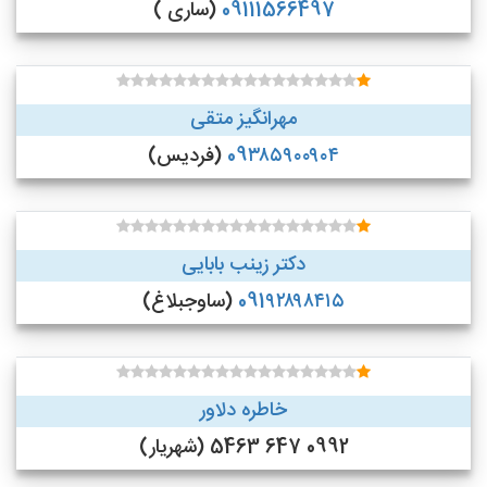
09111566497
(ساری )
مهرانگیز متقی
09۳۸۵۹۰۰۹۰۴
(فردیس)
دکتر زینب بابایی
091۹۲۸۹۸۴۱۵
(ساوجبلاغ)
خاطره دلاور
0992 647 5463 (شهریار)