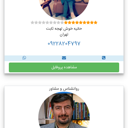
حانیه خوش لهجه ثابت
تهران
09228204797
مشاهده پروفایل
روانشناس و مشاور