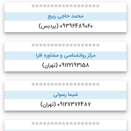
محمد حاجی ربیع
09396489060 (پردیس)
مرکز روانشناسی و مشاوره افرا
09122193158 (تهران)
شیما رسولی
09127376487 (تهران)