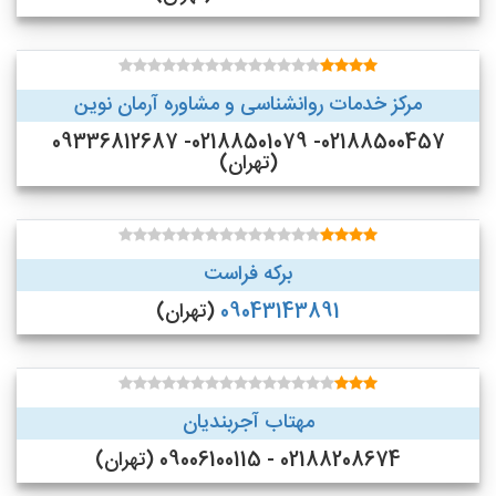
مرکز خدمات روانشناسی و مشاوره آرمان نوین
02188500457- 02188501079- 09336812687
(تهران)
برکه فراست
09043143891
(تهران)
مهتاب آجربندیان
02188208674 - 09006100115 (تهران)