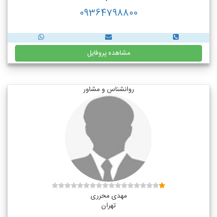
09364798800
مشاهده پروفایل
روانشناس و مشاور
مهدی محرری
تهران