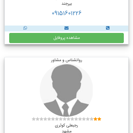
بیرجند
09151601226
مشاهده پروفایل
روانشناس و مشاور
رجبعلی کوثری
مشهد