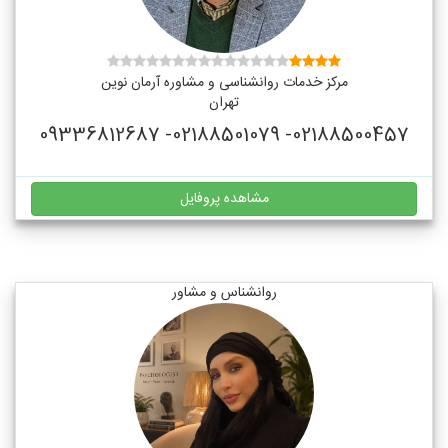
مرکز خدمات روانشناسی و مشاوره آرمان نوین
تهران
02188500457- 02188501079- 09336812687
مشاهده پروفایل
روانشناس و مشاور