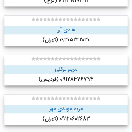
09231017491 (کرج)
هادی آرز
۰۹۳۰۵۲۳۲۰۳۰ (تهران)
مریم توکلی
09128476794 (فردیس)
مریم مویدی مهر
09120602683 (تهران)