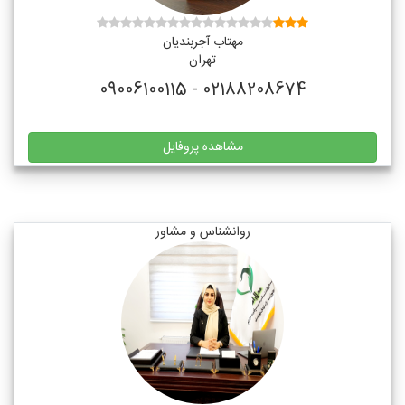
مهتاب آجربندیان
تهران
02188208674 - 09006100115
مشاهده پروفایل
روانشناس و مشاور