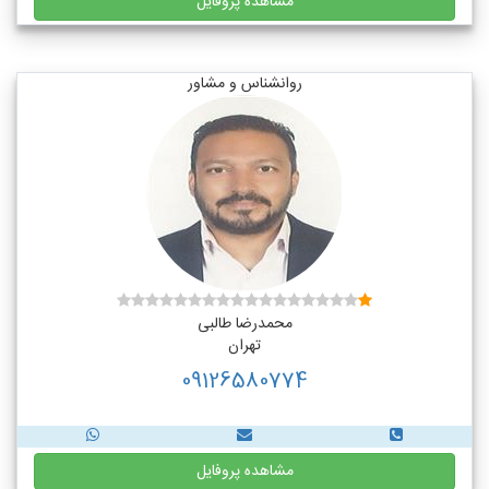
مشاهده پروفایل
روانشناس و مشاور
محمدرضا طالبی
تهران
09126580774
مشاهده پروفایل