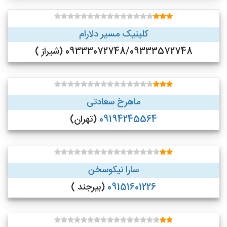
کلینیک مسیر دلارام
09333072748/09333572748 (شیراز )
ماهرخ سعادتی
09194245564
(تهران)
سارا نیکوسخن
09151601226
(بیرجند )