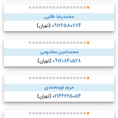
محمدرضا طالبی
09126580774
(تهران)
محمدامین مخدومی
09120840528
(تهران)
مریم نورمحمدی
02144265054
(تهران)