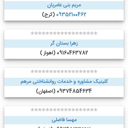
مریم بنی عامریان
09352100462
(کرج)
زهرا بستان گر
09160463782 (اهواز )
کلینیک مشاوره و خدمات روانشناختی مرهم
09374854634 (اصفهان)
مهسا فاضلی