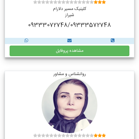
کلینیک مسیر دلارام
شیراز
09333072748/09333572748
مشاهده پروفایل
روانشناس و مشاور