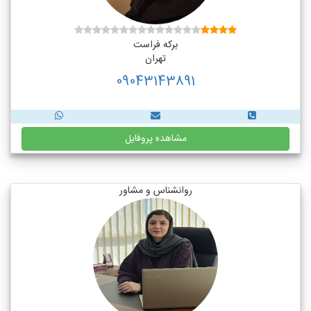
برکه فراست
تهران
09043143891
مشاهده پروفایل
روانشناس و مشاور