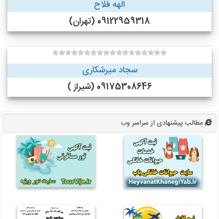
الهه فلاح
09122959318 (تهران)
سجاد میرشکاری
09175308646 (شیراز )
مطالب پیشنهادی از سراسر وب