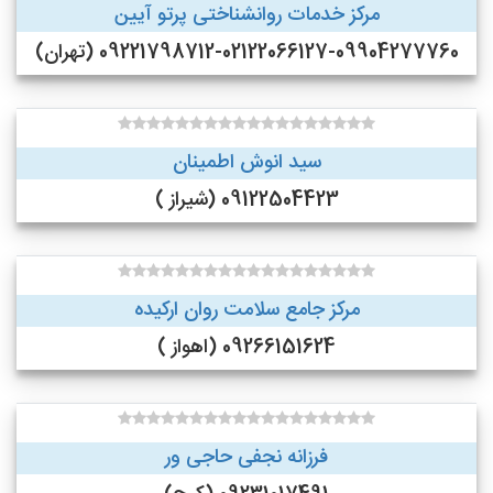
مرکز خدمات روانشناختی پرتو آیین
09221798712-02122066127-09904277760 (تهران)
سید انوش اطمینان
09122504423 (شیراز )
مرکز جامع سلامت روان ارکیده
09266151624 (اهواز )
فرزانه نجفی حاجی ور