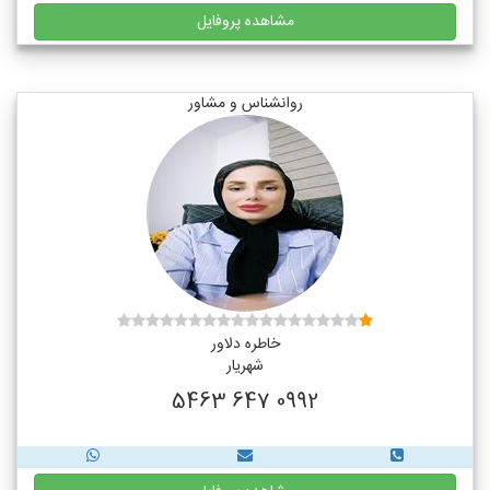
مشاهده پروفایل
روانشناس و مشاور
خاطره دلاور
شهریار
0992 647 5463