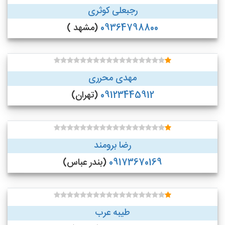
رجبعلی کوثری
09364798800
(مشهد )
مهدی محرری
09123445912
(تهران)
رضا برومند
09173670169
(بندر عباس)
طیبه عرب