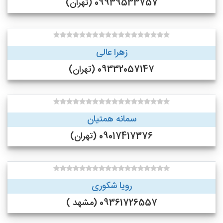
09939533757 (تهران)
زهرا عالی
09332057147 (تهران)
سمانه همتیان
09017417376 (تهران)
رویا شکوری
09361726557 (مشهد )