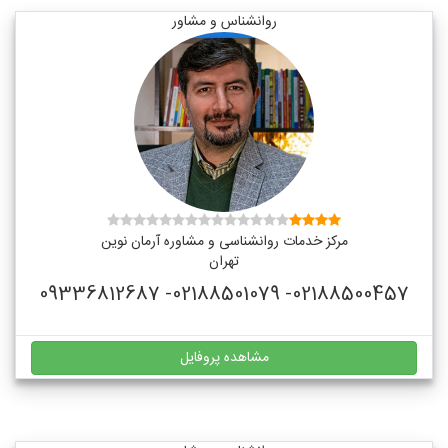
روانشناس و مشاور
مرکز خدمات روانشناسی و مشاوره آرمان نوین
تهران
02188500457- 02188501079- 09336812687
مشاهده پروفایل