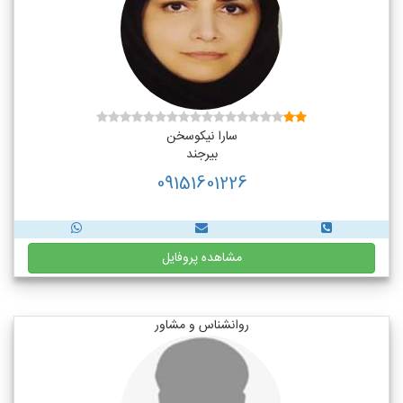
سارا نیکوسخن
بیرجند
09151601226
مشاهده پروفایل
روانشناس و مشاور