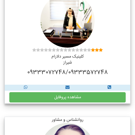
کلینیک مسیر دلارام
شیراز
09333072748/09333572748
مشاهده پروفایل
روانشناس و مشاور