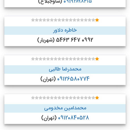
091۹۲۸۹۸۴۱۵
(ساوجبلاغ)
خاطره دلاور
0992 647 5463 (شهریار)
محمدرضا طالبی
09126580774
(تهران)
محمدامین مخدومی
09120840528
(تهران)