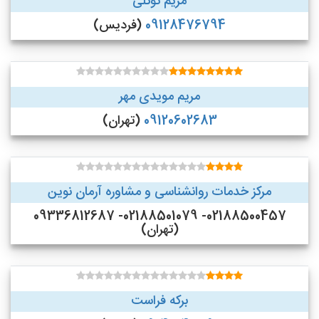
مریم توکلی
09128476794
(فردیس)
مریم مویدی مهر
09120602683
(تهران)
مرکز خدمات روانشناسی و مشاوره آرمان نوین
02188500457- 02188501079- 09336812687
(تهران)
برکه فراست