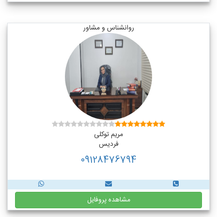
روانشناس و مشاور
مریم توکلی
فردیس
09128476794
مشاهده پروفایل