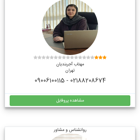
مهتاب آجربندیان
تهران
02188208674 - 09006100115
مشاهده پروفایل
روانشناس و مشاور