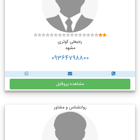
رجبعلی کوثری
مشهد
09364798800
مشاهده پروفایل
روانشناس و مشاور