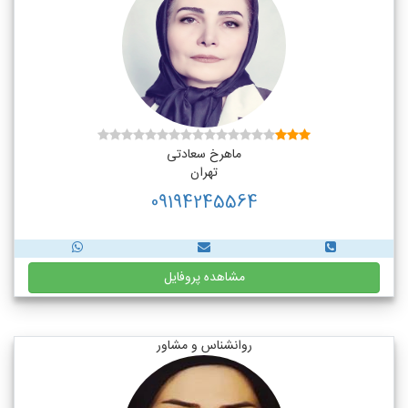
ماهرخ سعادتی
تهران
09194245564
مشاهده پروفایل
روانشناس و مشاور