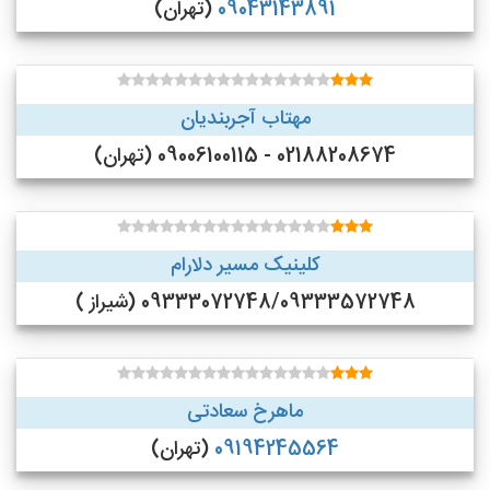
09043143891
(تهران)
مهتاب آجربندیان
02188208674 - 09006100115 (تهران)
کلینیک مسیر دلارام
09333072748/09333572748 (شیراز )
ماهرخ سعادتی
09194245564
(تهران)