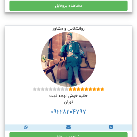
مشاهده پروفایل
روانشناس و مشاور
حانیه خوش لهجه ثابت
تهران
09228204797