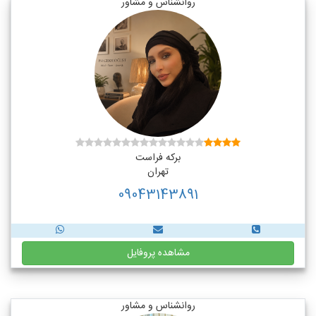
روانشناس و مشاور
برکه فراست
تهران
09043143891
مشاهده پروفایل
روانشناس و مشاور