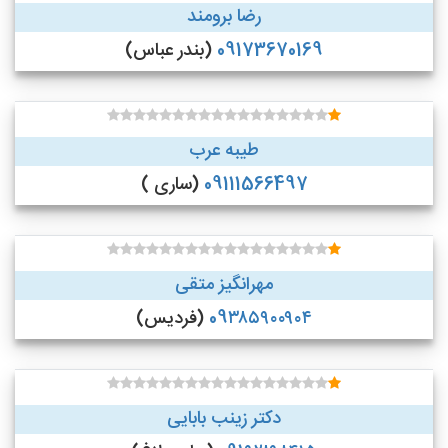
رضا برومند
09173670169
(بندر عباس)
طیبه عرب
09111566497
(ساری )
مهرانگیز متقی
09۳۸۵۹۰۰۹۰۴
(فردیس)
دکتر زینب بابایی