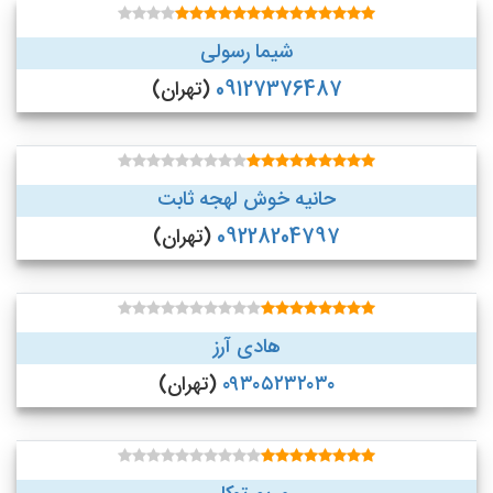
شیما رسولی
09127376487
(تهران)
حانیه خوش لهجه ثابت
09228204797
(تهران)
هادی آرز
۰۹۳۰۵۲۳۲۰۳۰
(تهران)