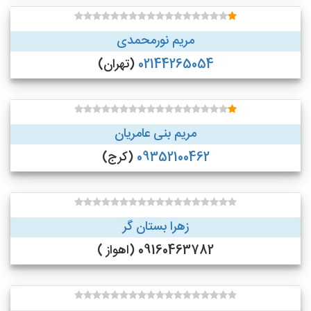
مریم نورمحمدی
02144265054
(تهران)
مریم بنی عامریان
09352100462
(کرج)
زهرا بستان گر
09160463782 (اهواز )