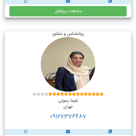
مشاهده پروفایل
روانشناس و مشاور
شیما رسولی
تهران
09127376487