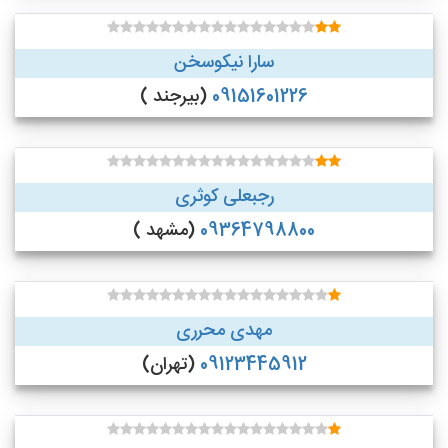
سارا نیکوسخن
09151601226
(بیرجند )
رجبعلی کوثری
09364798800
(مشهد )
مهدی محرری
09123445912
(تهران)