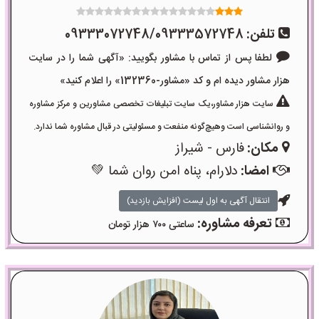
تلفن:
09333072748/09333572748
لطفا پس از تماس با مشاور بگویید: «آگهی شما را در سایت
هزار مشاور دیده ام و کد «مشاور-132360» را اعلام کنید»
سایت هزار مشاور،یک سایت تبلیغات تخصصی مشاورین و مرکز مشاوره
و روانشناسی است وهیچ‌گونه منفعت و مسئولیتی در قبال مشاوره شما ندارد.
مکان:
فارس - شیراز
امضا:
دلارام، پناه امن روان شما 💚
انتقال آگهی به اول لیست (افزایش بازدید)
تعرفه مشاوره:
ساعتی ۷۰۰ هزار تومان