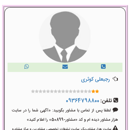
رجبعلی کوثری
تلفن:
09364798800
لطفا پس از تماس با مشاور بگویید: «آگهی شما را در سایت
هزار مشاور دیده ام و کد «مشاور-50899» را اعلام کنید»
سایت هزار مشاور،یک سایت تبلیغات تخصصی مشاورین و مرکز مشاوره