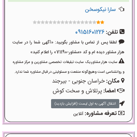
سارا نیکوسخن
تلفن:
09151601226
لطفا پس از تماس با مشاور بگویید: «آگهی شما را در سایت
هزار مشاور دیده ام و کد «مشاور-71190» را اعلام کنید»
سایت هزار مشاور،یک سایت تبلیغات تخصصی مشاورین و مرکز مشاوره
و روانشناسی است وهیچ‌گونه منفعت و مسئولیتی در قبال مشاوره شما ندارد.
مکان:
خراسان جنوبی - بیرجند
امضا:
پرتلاش و سخت کوش
انتقال آگهی به اول لیست (افزایش بازدید)
تعرفه مشاوره:
آنلاین