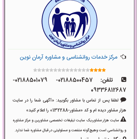
مرکز خدمات روانشناسی و مشاوره آرمان نوین
تلفن:
02188500457- 02188501079-
09336812687
لطفا پس از تماس با مشاور بگویید: «آگهی شما را در سایت
هزار مشاور دیده ام و کد «مشاور-132288» را اعلام کنید»
سایت هزار مشاور،یک سایت تبلیغات تخصصی مشاورین و مرکز مشاوره
و روانشناسی است وهیچ‌گونه منفعت و مسئولیتی در قبال مشاوره شما ندارد.