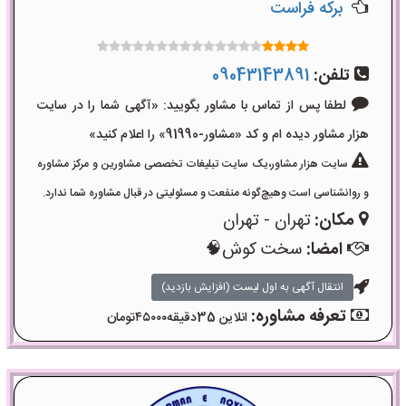
برکه فراست
تلفن:
09043143891
لطفا پس از تماس با مشاور بگویید: «آگهی شما را در سایت
هزار مشاور دیده ام و کد «مشاور-91990» را اعلام کنید»
سایت هزار مشاور،یک سایت تبلیغات تخصصی مشاورین و مرکز مشاوره
و روانشناسی است وهیچ‌گونه منفعت و مسئولیتی در قبال مشاوره شما ندارد.
مکان:
تهران - تهران
امضا:
سخت کوش🧠
انتقال آگهی به اول لیست (افزایش بازدید)
تعرفه مشاوره:
انلاین 35دقیقه۴۵۰۰۰تومان