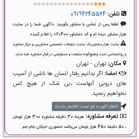
تلفن:
09194245564
لطفا پس از تماس با مشاور بگویید: «آگهی شما را در سایت
هزار مشاور دیده ام و کد «مشاور-20400» را اعلام کنید»
سایت هزار مشاور،یک سایت تبلیغات تخصصی مشاورین و مرکز مشاوره
و روانشناسی است وهیچ‌گونه منفعت و مسئولیتی در قبال مشاوره شما ندارد.
مکان:
تهران - تهران
امضا:
اگر بدانیم رفتار انسان ها ناشی از آسیب
های درونی آنهاست ،بی شک از هیچ کس
نخواهیم رنجید.
انتقال آگهی به اول لیست (افزایش بازدید)
تعرفه مشاوره:
هزینه 30 دقیقه مشاوره 300 هزار تومان
، 50 دقیقه 450 هزار تومان می‌باشد.حضوری خیابان جام جم .