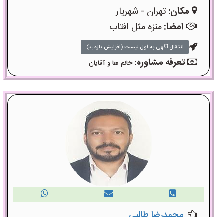
مکان:
تهران - شهریار
امضا:
منزه مثل افتاب
انتقال آگهی به اول لیست (افزایش بازدید)
تعرفه مشاوره:
خانم ها و آقایان
محمدرضا طالبی