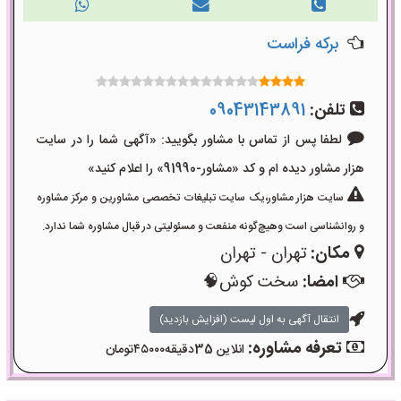
برکه فراست
تلفن:
09043143891
لطفا پس از تماس با مشاور بگویید: «آگهی شما را در سایت
هزار مشاور دیده ام و کد «مشاور-91990» را اعلام کنید»
سایت هزار مشاور،یک سایت تبلیغات تخصصی مشاورین و مرکز مشاوره
و روانشناسی است وهیچ‌گونه منفعت و مسئولیتی در قبال مشاوره شما ندارد.
مکان:
تهران - تهران
امضا:
سخت کوش🧠
انتقال آگهی به اول لیست (افزایش بازدید)
تعرفه مشاوره:
انلاین 35دقیقه۴۵۰۰۰تومان