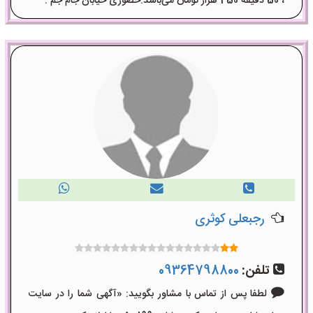
، 50 دقیقه 450 هزار تومان می‌باشد.حضوری خیابان جام جم .
رجبعلی کوثری
تلفن:
09364798800
لطفا پس از تماس با مشاور بگویید: «آگهی شما را در سایت