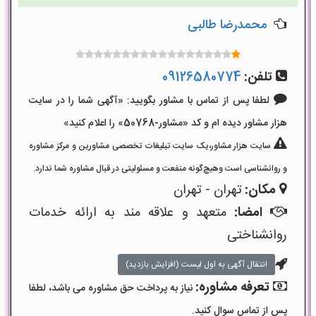
محمدرضا طالبی
تلفن:
09126580774
لطفا پس از تماس با مشاور بگویید: «آگهی شما را در سایت
هزار مشاور دیده ام و کد «مشاور-50768» را اعلام کنید»
سایت هزار مشاور،یک سایت تبلیغات تخصصی مشاورین و مرکز مشاوره
و روانشناسی است وهیچ‌گونه منفعت و مسئولیتی در قبال مشاوره شما ندارد.
مکان:
تهران - تهران
امضا:
متعهد و علاقه مند به ارائه خدمات
روانشناختی
انتقال آگهی به اول لیست (افزایش بازدید)
تعرفه مشاوره:
نیاز به پرداخت حق مشاوره می باشد، لطفا
پس از تماس سوال کنید.