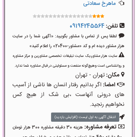
ماهرخ سعادتی
تلفن:
09194245564
لطفا پس از تماس با مشاور بگویید: «آگهی شما را در سایت
هزار مشاور دیده ام و کد «مشاور-20400» را اعلام کنید»
سایت هزار مشاور،یک سایت تبلیغات تخصصی مشاورین و مرکز مشاوره
و روانشناسی است وهیچ‌گونه منفعت و مسئولیتی در قبال مشاوره شما ندارد.
مکان:
تهران - تهران
امضا:
اگر بدانیم رفتار انسان ها ناشی از آسیب
های درونی آنهاست ،بی شک از هیچ کس
نخواهیم رنجید.
انتقال آگهی به اول لیست (افزایش بازدید)
تعرفه مشاوره:
هزینه 30 دقیقه مشاوره 300 هزار تومان