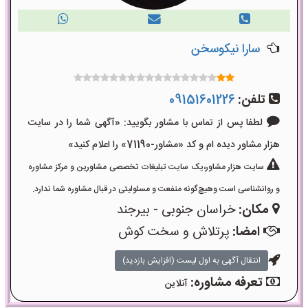
سارا نیکوسخن
تلفن:
09151601226
لطفا پس از تماس با مشاور بگویید: «آگهی شما را در سایت
هزار مشاور دیده ام و کد «مشاور-71190» را اعلام کنید»
سایت هزار مشاور،یک سایت تبلیغات تخصصی مشاورین و مرکز مشاوره
و روانشناسی است وهیچ‌گونه منفعت و مسئولیتی در قبال مشاوره شما ندارد.
مکان:
خراسان جنوبی - بیرجند
امضا:
پرتلاش و سخت کوش
انتقال آگهی به اول لیست (افزایش بازدید)
تعرفه مشاوره:
آنلاین