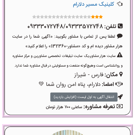
کلینیک مسیر دلارام
تلفن:
09333072748/09333572748
لطفا پس از تماس با مشاور بگویید: «آگهی شما را در سایت
هزار مشاور دیده ام و کد «مشاور-132360» را اعلام کنید»
سایت هزار مشاور،یک سایت تبلیغات تخصصی مشاورین و مرکز مشاوره
و روانشناسی است وهیچ‌گونه منفعت و مسئولیتی در قبال مشاوره شما ندارد.
مکان:
فارس - شیراز
امضا:
دلارام، پناه امن روان شما 💚
انتقال آگهی به اول لیست (افزایش بازدید)
تعرفه مشاوره:
ساعتی ۷۰۰ هزار تومان