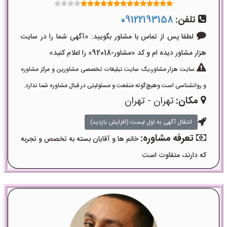
تلفن:
09122193158
لطفا پس از تماس با مشاور بگویید: «آگهی شما را در سایت
هزار مشاور دیده ام و کد «مشاور-92018» را اعلام کنید»
سایت هزار مشاور،یک سایت تبلیغات تخصصی مشاورین و مرکز مشاوره
و روانشناسی است وهیچ‌گونه منفعت و مسئولیتی در قبال مشاوره شما ندارد.
مکان:
تهران - تهران
انتقال آگهی به اول لیست (افزایش بازدید)
تعرفه مشاوره:
خانم ها و آقایان بسته به تخصص و تجربه
که دارند، متفاوت است