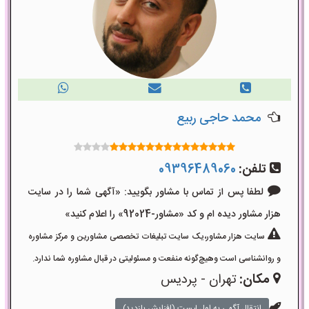
محمد حاجی ربیع
تلفن:
09396489060
لطفا پس از تماس با مشاور بگویید: «آگهی شما را در سایت
هزار مشاور دیده ام و کد «مشاور-92024» را اعلام کنید»
سایت هزار مشاور،یک سایت تبلیغات تخصصی مشاورین و مرکز مشاوره
و روانشناسی است وهیچ‌گونه منفعت و مسئولیتی در قبال مشاوره شما ندارد.
مکان:
تهران - پردیس
انتقال آگهی به اول لیست (افزایش بازدید)