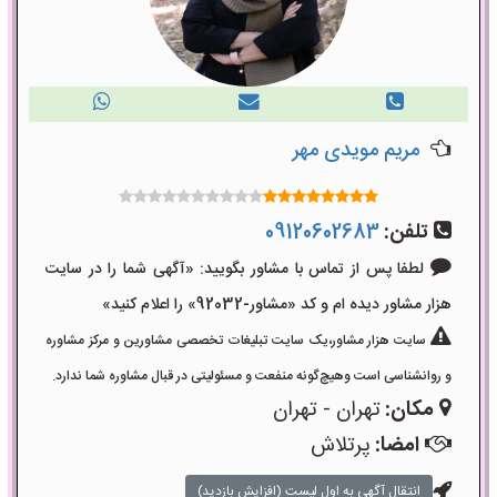
مریم مویدی مهر
تلفن:
09120602683
لطفا پس از تماس با مشاور بگویید: «آگهی شما را در سایت
هزار مشاور دیده ام و کد «مشاور-92032» را اعلام کنید»
سایت هزار مشاور،یک سایت تبلیغات تخصصی مشاورین و مرکز مشاوره
و روانشناسی است وهیچ‌گونه منفعت و مسئولیتی در قبال مشاوره شما ندارد.
مکان:
تهران - تهران
امضا:
پرتلاش
انتقال آگهی به اول لیست (افزایش بازدید)