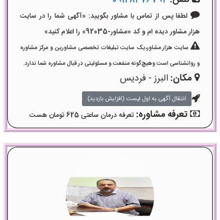
تلفن:
09128476794
لطفا پس از تماس با مشاور بگویید: «آگهی شما را در سایت
هزار مشاور دیده ام و کد «مشاور-92035» را اعلام کنید»
سایت هزار مشاور،یک سایت تبلیغات تخصصی مشاورین و مرکز مشاوره
و روانشناسی است وهیچ‌گونه منفعت و مسئولیتی در قبال مشاوره شما ندارد.
مکان:
البرز - فردیس
انتقال آگهی به اول لیست (افزایش بازدید)
تعرفه مشاوره:
تعرفه درمان ساعتی 625 تومان هست