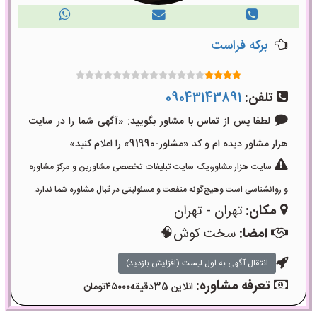
برکه فراست
تلفن:
09043143891
لطفا پس از تماس با مشاور بگویید: «آگهی شما را در سایت
هزار مشاور دیده ام و کد «مشاور-91990» را اعلام کنید»
سایت هزار مشاور،یک سایت تبلیغات تخصصی مشاورین و مرکز مشاوره
و روانشناسی است وهیچ‌گونه منفعت و مسئولیتی در قبال مشاوره شما ندارد.
مکان:
تهران - تهران
امضا:
سخت کوش🧠
انتقال آگهی به اول لیست (افزایش بازدید)
تعرفه مشاوره:
انلاین 35دقیقه۴۵۰۰۰تومان