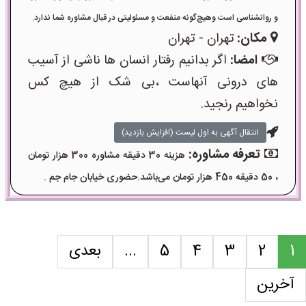
و روانشناسی است وهیچ‌گونه منفعت و مسئولیتی در قبال مشاوره شما ندارد.
مکان:
تهران - تهران
امضا:
اگر بدانیم رفتار انسان ها ناشی از آسیب
های درونی آنهاست ،بی شک از هیچ کس
نخواهیم رنجید.
انتقال آگهی به اول لیست (افزایش بازدید)
تعرفه مشاوره:
هزینه 30 دقیقه مشاوره 300 هزار تومان
، 50 دقیقه 450 هزار تومان می‌باشد.حضوری خیابان جام جم .
1
2
3
4
5
...
بعدی
آخرین