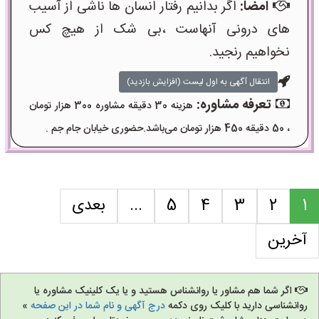
امضا:
اگر بدانیم رفتار انسان ها ناشی از آسیب
های درونی آنهاست ،بی شک از هیچ کس
نخواهیم رنجید.
انتقال آگهی به اول لیست (افزایش بازدید)
تعرفه مشاوره:
هزینه 30 دقیقه مشاوره 300 هزار تومان
، 50 دقیقه 450 هزار تومان می‌باشد.حضوری خیابان جام جم .
1
2
3
4
5
...
بعدی
آخرین
اگر شما هم مشاور یا روانشناس هستید و یا یک کلینیک مشاوره یا
روانشناسی دارید با کلیک روی دکمه
درج آگهی و نام شما در این صفحه
»