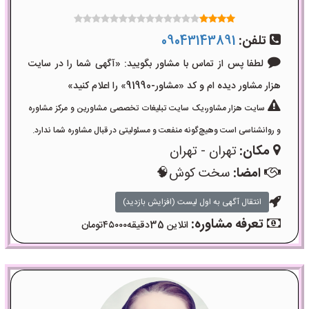
تلفن:
09043143891
لطفا پس از تماس با مشاور بگویید: «آگهی شما را در سایت
هزار مشاور دیده ام و کد «مشاور-91990» را اعلام کنید»
سایت هزار مشاور،یک سایت تبلیغات تخصصی مشاورین و مرکز مشاوره
و روانشناسی است وهیچ‌گونه منفعت و مسئولیتی در قبال مشاوره شما ندارد.
مکان:
تهران - تهران
امضا:
سخت کوش🧠
انتقال آگهی به اول لیست (افزایش بازدید)
تعرفه مشاوره:
انلاین 35دقیقه۴۵۰۰۰تومان