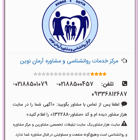
مرکز خدمات روانشناسی و مشاوره آرمان نوین
تلفن:
02188500457- 02188501079-
09336812687
لطفا پس از تماس با مشاور بگویید: «آگهی شما را در سایت
هزار مشاور دیده ام و کد «مشاور-132288» را اعلام کنید»
سایت هزار مشاور،یک سایت تبلیغات تخصصی مشاورین و مرکز مشاوره
و روانشناسی است وهیچ‌گونه منفعت و مسئولیتی در قبال مشاوره شما ندارد.