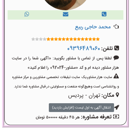
محمد حاجی ربیع
تلفن:
09396489060
لطفا پس از تماس با مشاور بگویید: «آگهی شما را در سایت
هزار مشاور دیده ام و کد «مشاور-92024» را اعلام کنید»
سایت هزار مشاور،یک سایت تبلیغات تخصصی مشاورین و مرکز مشاوره
و روانشناسی است وهیچ‌گونه منفعت و مسئولیتی در قبال مشاوره شما ندارد.
مکان:
تهران - پردیس
انتقال آگهی به اول لیست (افزایش بازدید)
تعرفه مشاوره:
هر ۴۵ دقیقه ۵۰۰۰۰۰ تومان