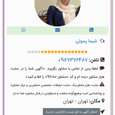
شیما رسولی
تلفن:
09127376487
لطفا پس از تماس با مشاور بگویید: «آگهی شما را در سایت
هزار مشاور دیده ام و کد «مشاور-92010» را اعلام کنید»
سایت هزار مشاور،یک سایت تبلیغات تخصصی مشاورین و مرکز مشاوره
و روانشناسی است وهیچ‌گونه منفعت و مسئولیتی در قبال مشاوره شما ندارد.
مکان:
تهران - تهران
انتقال آگهی به اول لیست (افزایش بازدید)