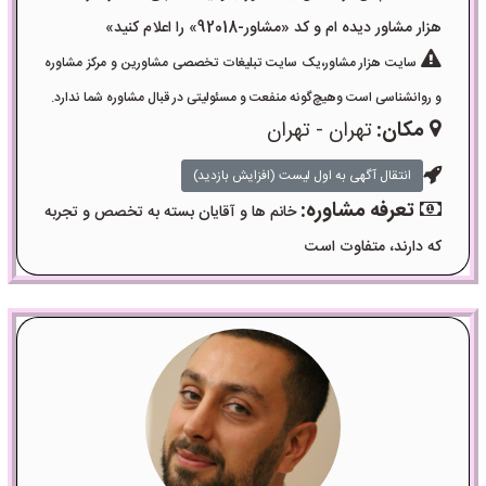
هزار مشاور دیده ام و کد «مشاور-92018» را اعلام کنید»
سایت هزار مشاور،یک سایت تبلیغات تخصصی مشاورین و مرکز مشاوره
و روانشناسی است وهیچ‌گونه منفعت و مسئولیتی در قبال مشاوره شما ندارد.
مکان:
تهران - تهران
انتقال آگهی به اول لیست (افزایش بازدید)
تعرفه مشاوره:
خانم ها و آقایان بسته به تخصص و تجربه
که دارند، متفاوت است