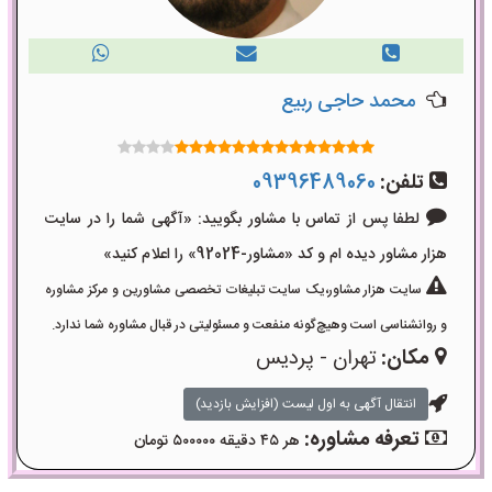
محمد حاجی ربیع
تلفن:
09396489060
لطفا پس از تماس با مشاور بگویید: «آگهی شما را در سایت
هزار مشاور دیده ام و کد «مشاور-92024» را اعلام کنید»
سایت هزار مشاور،یک سایت تبلیغات تخصصی مشاورین و مرکز مشاوره
و روانشناسی است وهیچ‌گونه منفعت و مسئولیتی در قبال مشاوره شما ندارد.
مکان:
تهران - پردیس
انتقال آگهی به اول لیست (افزایش بازدید)
تعرفه مشاوره:
هر ۴۵ دقیقه ۵۰۰۰۰۰ تومان