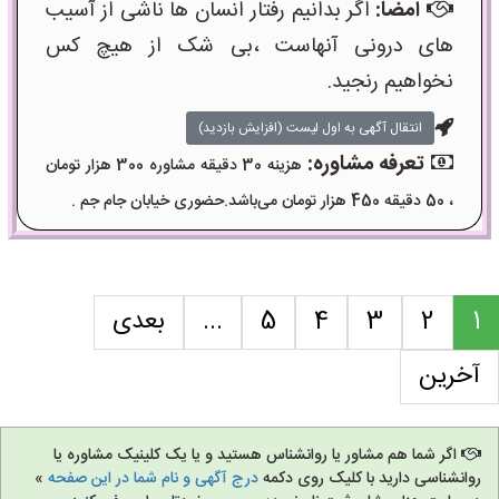
امضا:
اگر بدانیم رفتار انسان ها ناشی از آسیب
های درونی آنهاست ،بی شک از هیچ کس
نخواهیم رنجید.
انتقال آگهی به اول لیست (افزایش بازدید)
تعرفه مشاوره:
هزینه 30 دقیقه مشاوره 300 هزار تومان
، 50 دقیقه 450 هزار تومان می‌باشد.حضوری خیابان جام جم .
1
2
3
4
5
...
بعدی
آخرین
اگر شما هم مشاور یا روانشناس هستید و یا یک کلینیک مشاوره یا
روانشناسی دارید با کلیک روی دکمه
درج آگهی و نام شما در این صفحه
»