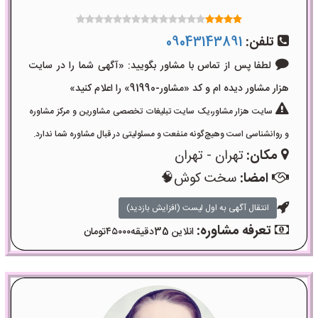
تلفن:
09043143891
لطفا پس از تماس با مشاور بگویید: «آگهی شما را در سایت
هزار مشاور دیده ام و کد «مشاور-91990» را اعلام کنید»
سایت هزار مشاور،یک سایت تبلیغات تخصصی مشاورین و مرکز مشاوره
و روانشناسی است وهیچ‌گونه منفعت و مسئولیتی در قبال مشاوره شما ندارد.
مکان:
تهران - تهران
امضا:
سخت کوش🧠
انتقال آگهی به اول لیست (افزایش بازدید)
تعرفه مشاوره:
انلاین 35دقیقه۴۵۰۰۰تومان