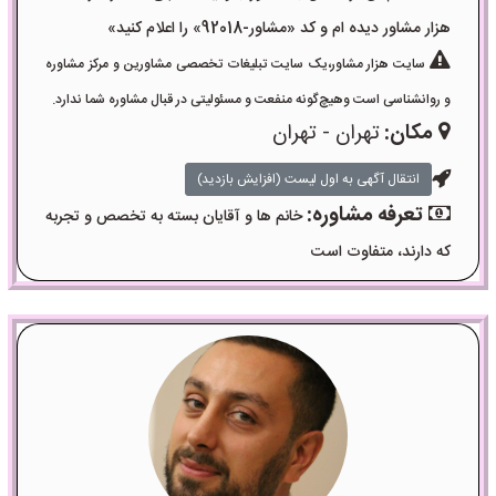
هزار مشاور دیده ام و کد «مشاور-92018» را اعلام کنید»
سایت هزار مشاور،یک سایت تبلیغات تخصصی مشاورین و مرکز مشاوره
و روانشناسی است وهیچ‌گونه منفعت و مسئولیتی در قبال مشاوره شما ندارد.
مکان:
تهران - تهران
انتقال آگهی به اول لیست (افزایش بازدید)
تعرفه مشاوره:
خانم ها و آقایان بسته به تخصص و تجربه
که دارند، متفاوت است