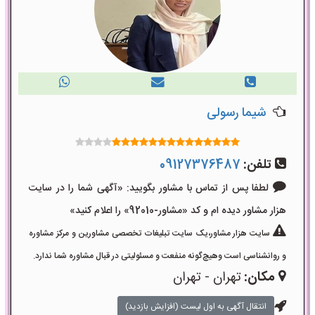
شیما رسولی
تلفن:
09127376487
لطفا پس از تماس با مشاور بگویید: «آگهی شما را در سایت
هزار مشاور دیده ام و کد «مشاور-92010» را اعلام کنید»
سایت هزار مشاور،یک سایت تبلیغات تخصصی مشاورین و مرکز مشاوره
و روانشناسی است وهیچ‌گونه منفعت و مسئولیتی در قبال مشاوره شما ندارد.
مکان:
تهران - تهران
انتقال آگهی به اول لیست (افزایش بازدید)