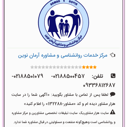
مرکز خدمات روانشناسی و مشاوره آرمان نوین
تلفن:
02188500457- 02188501079-
09336812687
لطفا پس از تماس با مشاور بگویید: «آگهی شما را در سایت
هزار مشاور دیده ام و کد «مشاور-132288» را اعلام کنید»
سایت هزار مشاور،یک سایت تبلیغات تخصصی مشاورین و مرکز مشاوره
و روانشناسی است وهیچ‌گونه منفعت و مسئولیتی در قبال مشاوره شما ندارد.