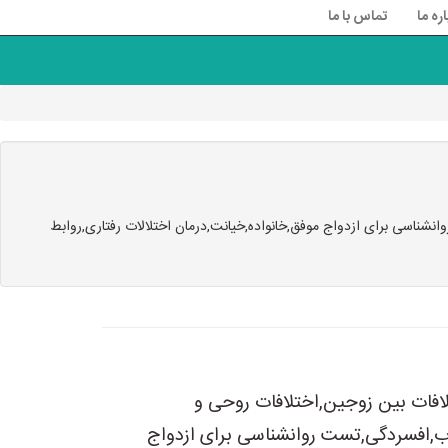
اره ما
تماس با ما
اسی برای ازدواج موفق,خانواده,خیانت,درمان اختلالات رفتاری,روابط
فات بین زوجین,اختلافات روحی و
اب,افسردگی,تست روانشناسی برای ازدواج