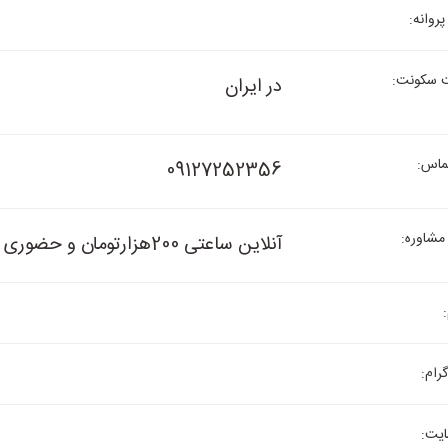
روانه:
سکونت:
در ایران
ماس:
09127252356
مشاوره:
آنلاین ساعتی 200هزارتومان و حضوری ساعتی 300هزارتومان
رام:
یت: