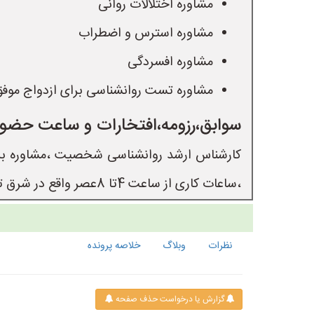
مشاوره اختلالات روانی
مشاوره استرس و اضطراب
مشاوره افسردگی
مشاوره تست روانشناسی برای ازدواج موف
سوابق،رزومه،افتخارات و ساعت حضور 
،ساعات کاری از ساعت 4تا 8عصر واقع در شرق تهران ،پیروزی و همچنین یک روز در غرب تهران 
نظرات
وبلاگ
خلاصه پرونده
گزارش یا درخواست حذف صفحه