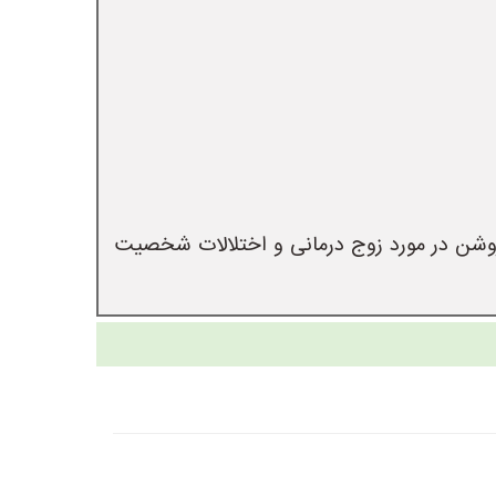
کارشناس ارشد روانشناسی شخصیت ،مشاوره براساس تیپ شخصیت ،دوسال سابقه کار در کلینیک روزهای روشن در مورد زوج درمانی و اختلالات شخصیت 