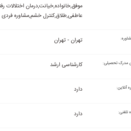
موفق,خانواده,خیانت,درمان اختلالات ر
عاطفی,طلاق,کنترل خشم,مشاوره فردی 
وره:
تهران - تهران
 مدرک تحصیلی:
کارشناسی ارشد
 آنلاین:
دارد
تلفنی:
دارد