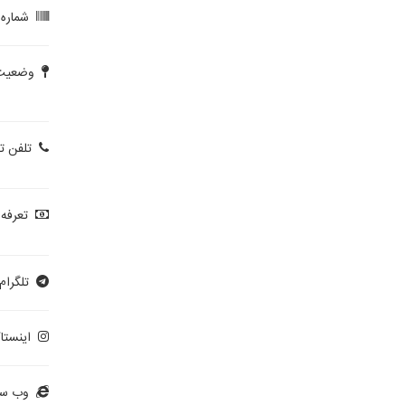
شماره پ
وضعیت 
تلفن ت
تعرفه 
تلگرام:
اینستاگ
وب سا