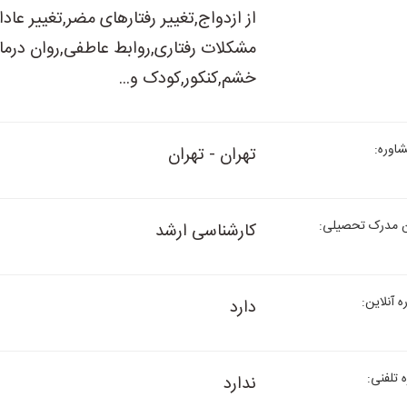
از ازدواج,تغییر رفتارهای مضر,تغییر ع
مشکلات رفتاری,روابط عاطفی,روان درمان
خشم,کنکور,کودک و...
وره:
تهران - تهران
 مدرک تحصیلی:
کارشناسی ارشد
 آنلاین:
دارد
تلفنی:
ندارد