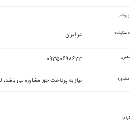
روانه:
سکونت:
در ایران
ماس:
09350698623
مشاوره:
نیاز به پرداخت حق مشاوره می باشد، ل
رام: