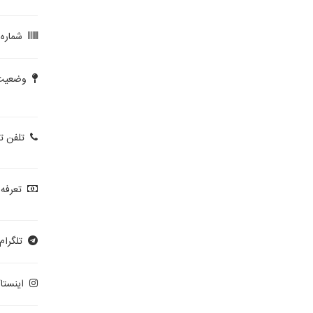
شماره پ
وضعیت 
تلفن ت
تعرفه 
تلگرام:
اینستاگ