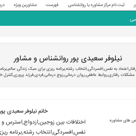
ر
ثبت نام مرکز مشاوره یا روانشناسی
فهرست
مشاورین ویژه
درب
سی
نیلوفر سعیدی پور روانشناس و مشاور
,اعتماد به نفس,افسردگی,انتخاب رشته,برنامه ریزی برای سبک زندگی سالم,برنام
 مشکلات رفتاری,روابط عاطفی,روان درمانی,زوج درمانی,فردی,فرزند پروری,کنترل خ
خانم نیلوفر سعیدی پور
های مشاوره:
اختلافات بین زوجین,ازدواج,استرس و اض
نفس,افسردگی,انتخاب رشته,برنامه ریز