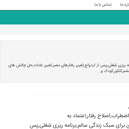
اره ما
تماس با ما
ه ریزی شغلی,پس از ازدواج,تغییر رفتارهای مضر,تغییر عادات,حل چالش های
شم,کنکور,کودک و...
طراب,اصلاح رفتار,اعتماد به
ی برای سبک زندگی سالم,برنامه ریزی شغلی,پس