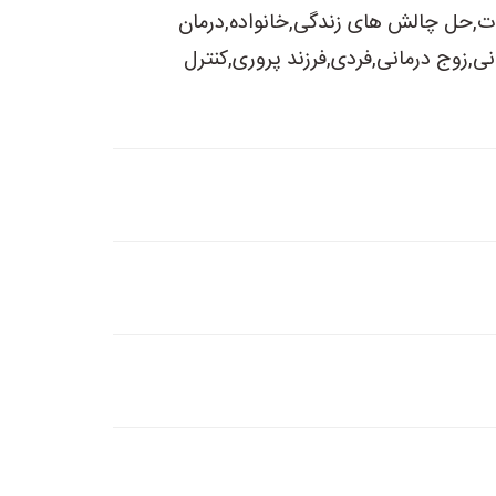
ادات,حل چالش های زندگی,خانواده,درمان
ی,زوج درمانی,فردی,فرزند پروری,کنترل