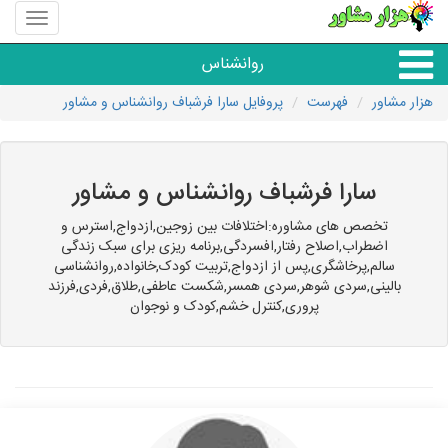
منوی
سایت
هزار
روانشناس
مشاور
هزار مشاور
فهرست
پروفایل سارا فرشباف روانشناس و مشاور
همه مراکز روانشناسی
گروه روانشناسی
سارا فرشباف روانشناس و مشاور
تخصص های مشاوره:اختلافات بین زوجین,ازدواج,استرس و
اضطراب,اصلاح رفتار,افسردگی,برنامه ریزی برای سبک زندگی
سالم,پرخاشگری,پس از ازدواج,تربیت کودک,خانواده,روانشناسی
بالینی,سردی شوهر,سردی همسر,شکست عاطفی,طلاق,فردی,فرزند
پروری,کنترل خشم,کودک و نوجوان