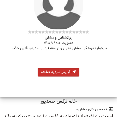
روانشناس و مشاور
عضویت:1400/06/02
طرحواره درمانگر . مشاور تحول و توسعه فردی ، مدرس قانون جذب،
افزایش بازدید صفحه
خانم نرگس صمدپور
تخصص های مشاوره:
استرس و اضطراب,اعتماد به نفس,برنامه ریزی برای سبک