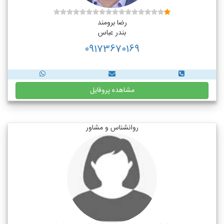
رضا برومند
بندر عباس
09173670169
مشاهده پروفایل
روانشناس و مشاور