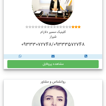
کلینیک مسیر دلارام
شیراز
09333072748/09333572748
مشاهده پروفایل
روانشناس و مشاور