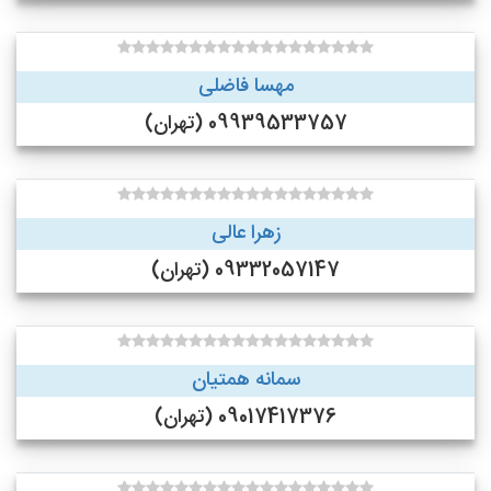
مهسا فاضلی
09939533757 (تهران)
زهرا عالی
09332057147 (تهران)
سمانه همتیان
09017417376 (تهران)