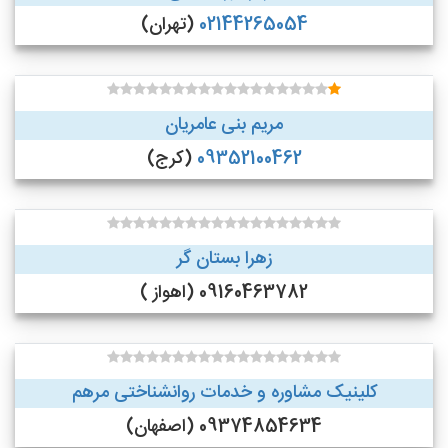
02144265054
(تهران)
مریم بنی عامریان
09352100462
(کرج)
زهرا بستان گر
09160463782 (اهواز )
کلینیک مشاوره و خدمات روانشناختی مرهم
09374854634 (اصفهان)