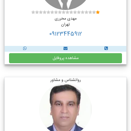
مهدی محرری
تهران
09123445912
مشاهده پروفایل
روانشناس و مشاور