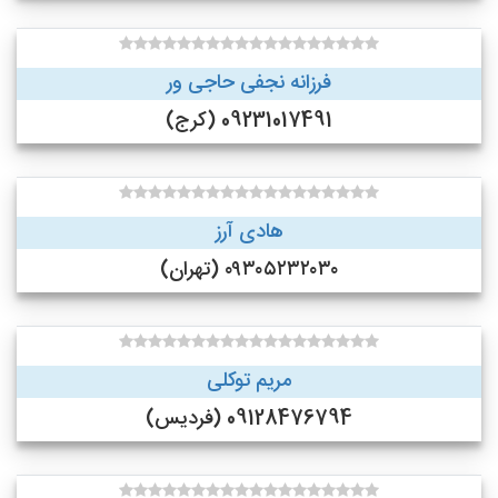
فرزانه نجفی حاجی ور
09231017491 (کرج)
هادی آرز
۰۹۳۰۵۲۳۲۰۳۰ (تهران)
مریم توکلی
09128476794 (فردیس)