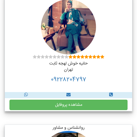
حانیه خوش لهجه ثابت
تهران
09228204797
مشاهده پروفایل
روانشناس و مشاور