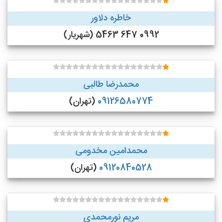
خاطره دلاور
0992 647 5463 (شهریار)
محمدرضا طالبی
09126580774
(تهران)
محمدامین مخدومی
09120840528
(تهران)
مریم نورمحمدی