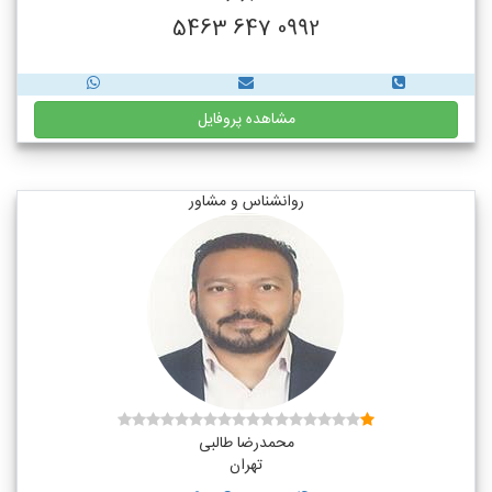
0992 647 5463
مشاهده پروفایل
روانشناس و مشاور
محمدرضا طالبی
تهران