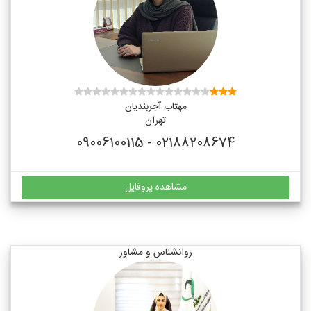
مهتاب آجربندیان
تهران
02188208674 - 09006100115
مشاهده پروفایل
روانشناس و مشاور