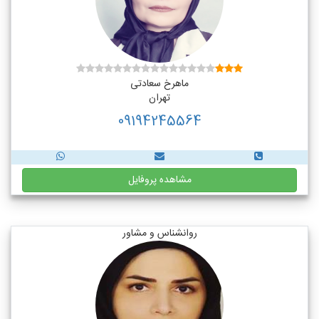
ماهرخ سعادتی
تهران
09194245564
مشاهده پروفایل
روانشناس و مشاور