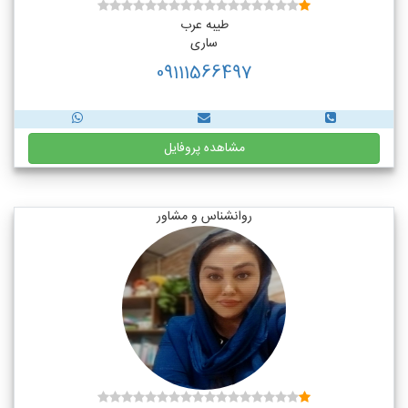
طیبه عرب
ساری
09111566497
مشاهده پروفایل
روانشناس و مشاور