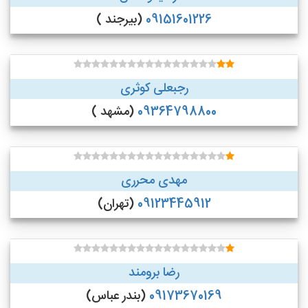
09151601226
(بیرجند )
رجبعلی کوثری
09364798800
(مشهد )
مهدی محرری
09123445912
(تهران)
رضا برومند
09173670169
(بندر عباس)