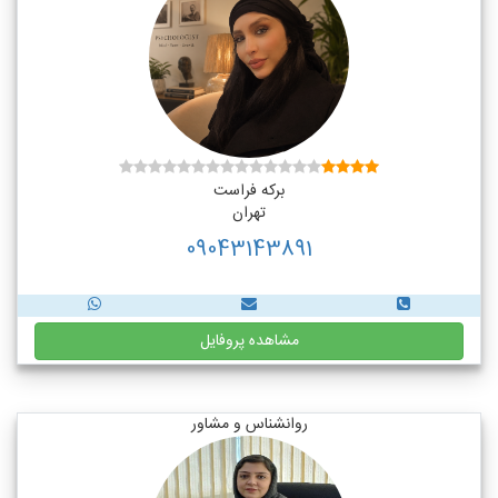
برکه فراست
تهران
09043143891
مشاهده پروفایل
روانشناس و مشاور