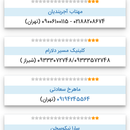
مهتاب آجربندیان
02188208674 - 09006100115 (تهران)
کلینیک مسیر دلارام
09333072748/09333572748 (شیراز )
ماهرخ سعادتی
09194245564
(تهران)
سارا نیکوسخن