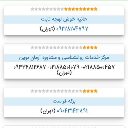
حانیه خوش لهجه ثابت
09228204797
(تهران)
مرکز خدمات روانشناسی و مشاوره آرمان نوین
02188500457- 02188501079- 09336812687
(تهران)
برکه فراست
09043143891
(تهران)