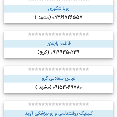
رویا شکوری
09361726557 (مشهد )
فاطمه باجلان
09199350239 (کرج)
عباس سعادتی گرو
09153069780 (مشهد )
کلینیک روانشناسی و روانپزشکی آوید