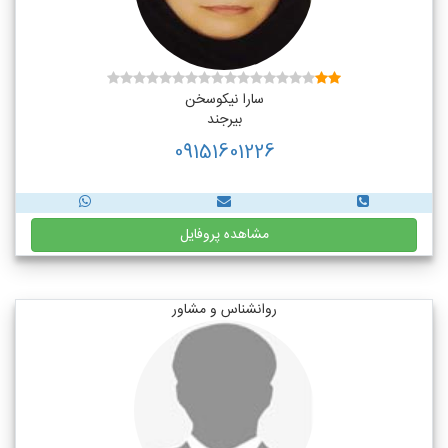
سارا نیکوسخن
بیرجند
09151601226
مشاهده پروفایل
روانشناس و مشاور