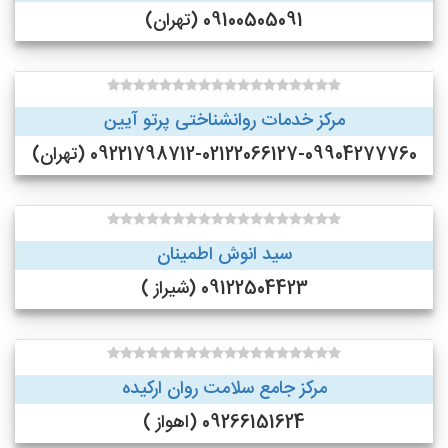
09100505091 (تهران)
مرکز خدمات روانشناختی پرتو آیین
09221798712-02122066127-09904277760 (تهران)
سید انوش اطمینان
09122504423 (شیراز )
مرکز جامع سلامت روان ارکیده
09266151624 (اهواز )