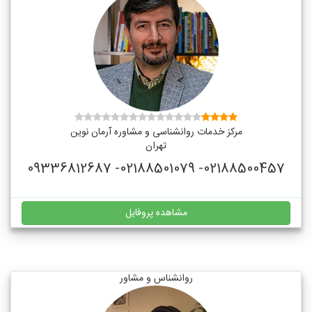
مرکز خدمات روانشناسی و مشاوره آرمان نوین
تهران
02188500457- 02188501079- 09336812687
مشاهده پروفایل
روانشناس و مشاور