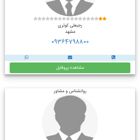
رجبعلی کوثری
مشهد
09364798800
مشاهده پروفایل
روانشناس و مشاور