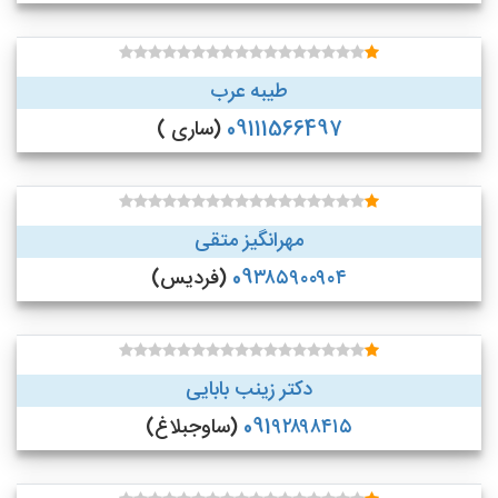
طیبه عرب
09111566497
(ساری )
مهرانگیز متقی
09۳۸۵۹۰۰۹۰۴
(فردیس)
دکتر زینب بابایی
091۹۲۸۹۸۴۱۵
(ساوجبلاغ)